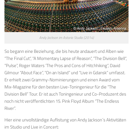
Andy Jackson im Astoria Studio (2014)
So begann
eine Beziehung, die
bis heute andauert und Alben
wie
“
The
Final Cut
“, “A
Momentary
Lapse of
Reason
“, “
The Division Bell
“,
“
Pulse”, Roger
Waters
‘
The Pros and Cons of Hitchhiking
“
, David
Gilmour
“About
Face”
,
“On
an Island
” und
“Live in
Gdansk
” umfasst.
Er erhielt zwei
Grammy-Nominierungen
und
einen Award vom
Mix-M
agazine
für den besten
Live-
Toningenieur
für die “
The
Division Bell” Tour.
Er ist auch
Toni
ngenieur
und Co-
Produzent des
noch nicht v
eröffentlichten
15.
Pink Floyd
Album “
The Endless
River”
.
Hier eine unvollständige Auflistung von Andy Jackson´s Aktivitäten
im Studio und Live in Concert: