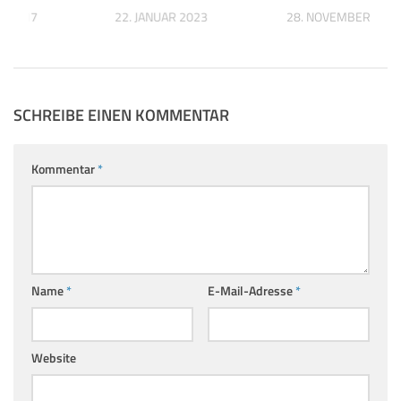
T 2017
22. JANUAR 2023
28. NOVEMBER 201
SCHREIBE EINEN KOMMENTAR
Kommentar
*
Name
*
E-Mail-Adresse
*
Website