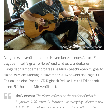
Andy Jackson veröffentlicht im November ein neues Album. Es
trägt den Titel “Signal To Noise” und wird als wunderbares
Klangerlebnis moderner progressive Musik beschrieben. “Signal to
Noise” wird am Montag, 3. November 2014 sowohl als Single-CD-
Edition und eine Doppel-CD Digipack Deluxe Limited Edition mit
einem 5.1 Surround Mix veröffentlicht.
Andy Jackson:
The album reflects on the sorting of what is
important in life from the humdrum of everyday existence, and
is in itself an analogy for the process of the creation of the