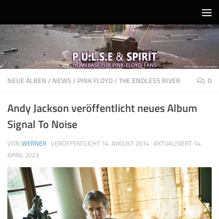
Unter dem Inhalt
NEUE ALBEN
/
NEWS
/
PINK FLOYD
/
THE ENDLESS RIVER
0
Andy Jackson veröffentlicht neues Album
Signal To Noise
VON
WERNER
· VERÖFFENTLICHT
14. AUGUST 2014
· AKTUALISIERT
14.
APRIL 2023