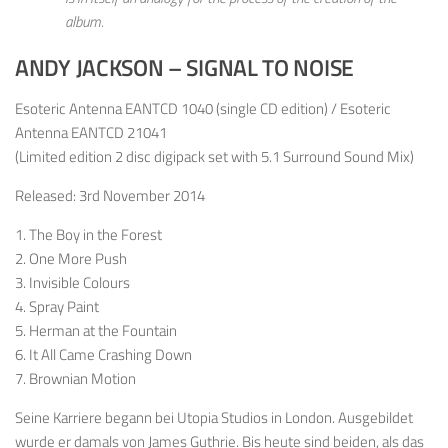
album.
ANDY JACKSON – SIGNAL TO NOISE
Esoteric Antenna EANTCD 1040 (single CD edition) / Esoteric
Antenna EANTCD 21041
(Limited edition 2 disc digipack set with 5.1 Surround Sound Mix)
Released: 3rd November 2014
1. The Boy in the Forest
2. One More Push
3. Invisible Colours
4. Spray Paint
5. Herman at the Fountain
6. It All Came Crashing Down
7. Brownian Motion
S
eine Karriere begann bei
Utopia
Studios
in London. Ausgebildet
wurde er damals von
James
Guthrie. Bis heute sind beiden, als das