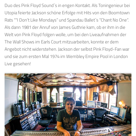
Duo
des
Pink Floyd
Sound
´s in engen Kontakt
.
A
ls
Toningenieur
bei
Utopia feierte Jackson schöne Erfolge mit
Hits von
den
Boomtown
Rats
“
“I Don’t Like Mondays”
und
Spandau
Ballet´s
“Chant
No One
“.
Als dann 1981 der
Anruf
von
James
Guthrie kam
, ob er
ihm in die
Welt
von Pink Floyd
folgen wolle, um bei den Liveaufnahmen der
The Wall Shows im Earls Court
mit
zuarbeiten
, konnte er dem
Angebot
nicht widerstehen. Jackson der
selbst
Pink
Floyd
-Fan
war
und sie zum
ersten Mal 1974 im Wembley Empire Pool in London
Live gesehen!