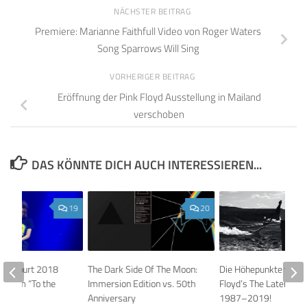
NÄCHSTER BEITRAG
Premiere: Marianne Faithfull Video von Roger Waters
Song Sparrows Will Sing
VORHERIGER BEITRAG
Eröffnung der Pink Floyd Ausstellung in Mailand
verschoben
DAS KÖNNTE DICH AUCH INTERESSIEREN...
19
20
son tourt 2018
The Dark Side Of The Moon:
Die Höhepunkte von P
Album “To the
Immersion Edition vs. 50th
Floyd’s The Later Yea
Anniversary
1987–2019!