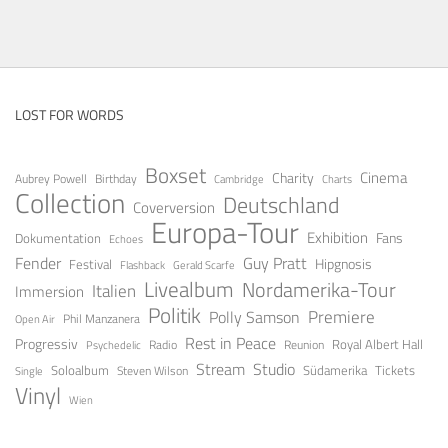
LOST FOR WORDS
Boxset
Cinema
Charity
Aubrey Powell
Birthday
Cambridge
Charts
Collection
Deutschland
Coverversion
Europa-Tour
Exhibition
Fans
Dokumentation
Echoes
Guy Pratt
Fender
Festival
Hipgnosis
Gerald Scarfe
Flashback
Livealbum
Nordamerika-Tour
Italien
Immersion
Politik
Premiere
Polly Samson
Open Air
Phil Manzanera
Rest in Peace
Progressiv
Royal Albert Hall
Radio
Reunion
Psychedelic
Stream
Studio
Soloalbum
Tickets
Südamerika
Steven Wilson
Single
Vinyl
Wien