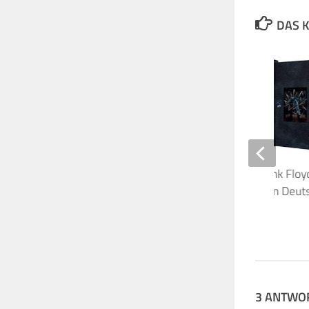
DAS K
Vinyl-Jahrescharts: Pink Floy
P.U.L.S.E. auf Platz 2 in Deu
22. DEZEMBER 2018
3 ANTWO