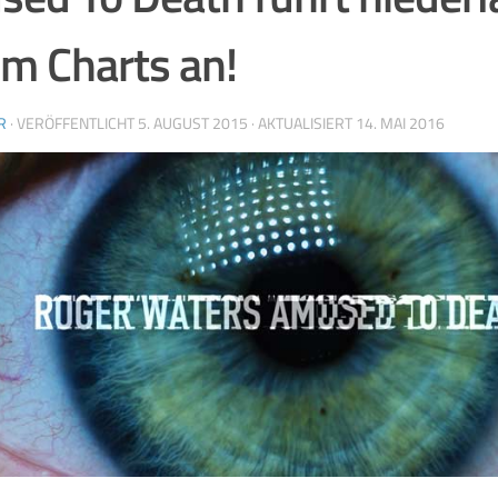
m Charts an!
R
· VERÖFFENTLICHT
5. AUGUST 2015
· AKTUALISIERT
14. MAI 2016