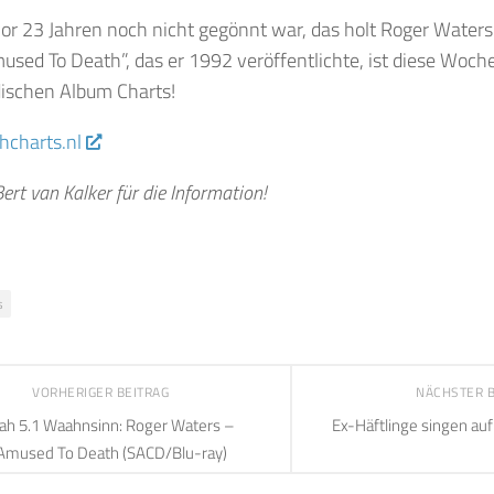
r 23 Jahren noch nicht gegönnt war, das holt Roger Waters 
sed To Death”, das er 1992 veröffentlichte, ist diese Woch
dischen Album Charts!
charts.nl
ert van Kalker für die Information!
s
VORHERIGER BEITRAG
NÄCHSTER 
ah 5.1 Waahnsinn: Roger Waters –
Ex-Häftlinge singen auf
Amused To Death (SACD/Blu-ray)