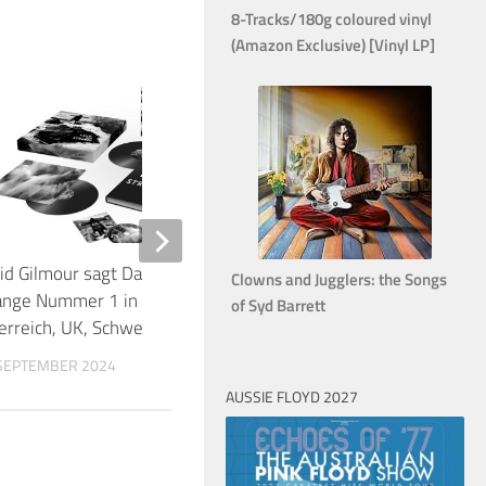
8-Tracks/180g coloured vinyl
(Amazon Exclusive) [Vinyl LP]
16
id Gilmour sagt Danke: Luck and
David Gilmour – zum 
Clowns and Jugglers: the Songs
ange Nummer 1 in Deutschland,
Nummer eins in den B
of Syd Barrett
erreich, UK, Schweiz, Niederlande …
Charts
 SEPTEMBER 2024
9. DEZEMBER 2015
AUSSIE FLOYD 2027