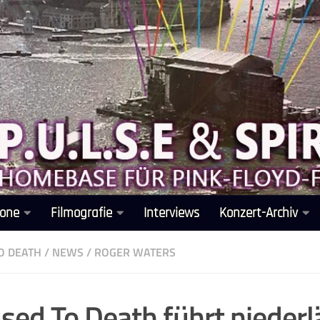
one
Filmografie
Interviews
Konzert-Archiv
O DEATH
/
NEWS
/
ROGER WATERS
ed To Death führt niederl