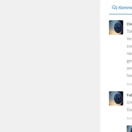
Komme
Ch
To
Ve
zu
na
ge
an
ho
An
Fa
Un
Da
An