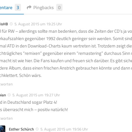
ntare
3
Pingbacks
0
risHB
5. August 2015 um 19:25 Uhr
ll für RW – allerdings sollte man bedenken, dass die Zeiten der CD’s ja vo
rkaufszahlen gegenüber 1992 deutlich geringer sein werden. Somit sind d
mal ATD in den Download-Charts kaum vertreten ist. Trotzdem zeigt die 
chträgliches “remixen” gegenüber einem “remastering” durchaus Sinn 
macht ist wie hier. Die Fans kaufen und freuen sich darüber. Es gibt sich
dere Album, dass einen frischen Anstrich gebrauchen könnte und dann 
chklettert. Schön wärs.
tworten
bian
5. August 2015 um 19:27 Uhr
d in Deutschland sogar Platz 4!
s überrascht mich – positiv natürlich!
tworten
Esther Schürch
5. August 2015 um 19:56 Uhr