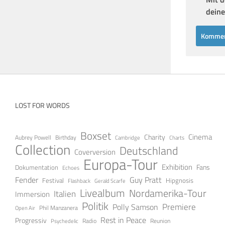
deine
LOST FOR WORDS
Boxset
Cinema
Charity
Aubrey Powell
Birthday
Cambridge
Charts
Collection
Deutschland
Coverversion
Europa-Tour
Exhibition
Fans
Dokumentation
Echoes
Guy Pratt
Fender
Festival
Hipgnosis
Gerald Scarfe
Flashback
Livealbum
Nordamerika-Tour
Italien
Immersion
Politik
Premiere
Polly Samson
Open Air
Phil Manzanera
Rest in Peace
Progressiv
Radio
Reunion
Psychedelic