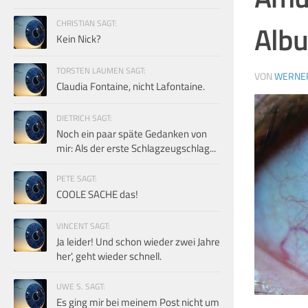
CHRISTIAN SAGT:
Albu
Kein Nick?
TORSTEN LAUMEN SAGT:
VON
WERNE
Claudia Fontaine, nicht Lafontaine.
DIETRICH SAGT:
Noch ein paar späte Gedanken von
mir: Als der erste Schlagzeugschlag...
PETE SAGT:
COOLE SACHE das!
VINCENT SAGT:
Ja leider! Und schon wieder zwei Jahre
her', geht wieder schnell.
UWE S. SAGT:
Es ging mir bei meinem Post nicht um