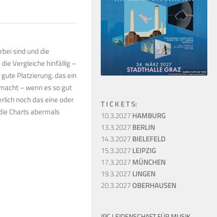
rbei sind und die
ie Vergleiche hinfällig –
gute Platzierung, das ein
macht – wenn es so gut
erlich noch das eine oder
T I C K E T S:
die Charts abermals
10.3.2027
HAMBURG
13.3.2027
BERLIN
14.3.2027
BIELEFELD
15.3.2027
LEIPZIG
17.3.2027
MÜNCHEN
19.3.2027
LINGEN
20.3.2027
OBERHAUSEN
JPC LEIDENSCHAFT FÜR MUSIK