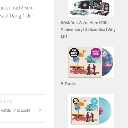
jetzt nach! Sein
e auf Rang 1 der
Wish You Were Here (50th
Anniversary) Deluxe Box [Vinyl
LP]
8-Tracks
BEITRAG
 Rattle That Lock!