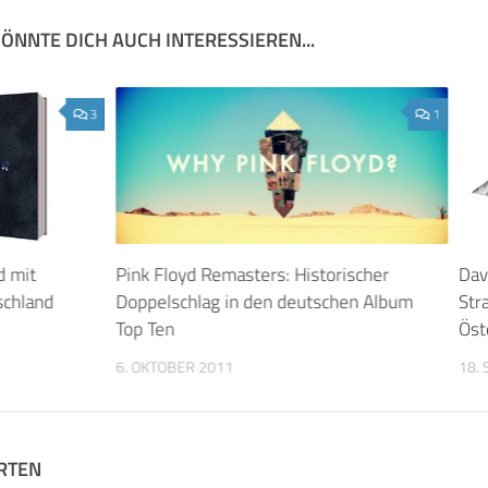
ÖNNTE DICH AUCH INTERESSIEREN...
3
1
d mit
Pink Floyd Remasters: Historischer
Dav
tschland
Doppelschlag in den deutschen Album
Str
Top Ten
Öst
6. OKTOBER 2011
18.
RTEN