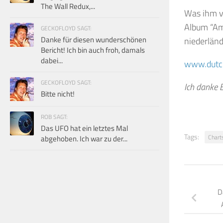
The Wall Redux,...
Was ihm vo
Album “Amu
GECKOFLOYD SAGT:
Danke für diesen wunderschönen
niederlän
Bericht! Ich bin auch froh, damals
dabei...
www.dutch
GECKOFLOYD SAGT:
Ich danke B
Bitte nicht!
ROB SAGT:
Das UFO hat ein letztes Mal
Tags:
Chart
abgehoben. Ich war zu der...
D