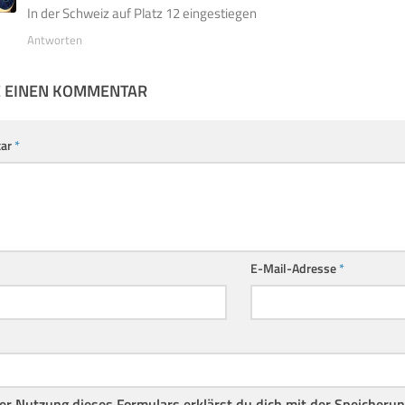
In der Schweiz auf Platz 12 eingestiegen
Antworten
E EINEN KOMMENTAR
ar
*
E-Mail-Adresse
*
er Nutzung dieses Formulars erklärst du dich mit der Speicheru