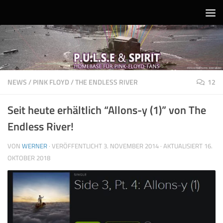
Unter dem Inhalt
NEWS
/
PINK FLOYD
/
THE ENDLESS RIVER
12
Seit heute erhältlich “Allons-y (1)” von The
Endless River!
VON
WERNER
· VERÖFFENTLICHT
3. NOVEMBER 2014
· AKTUALISIERT
16.
OKTOBER 2018