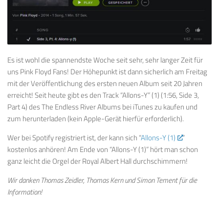
Es ist wohl die spannendste Woche seit sehr, sehr langer Zeit für
uns Pink Floyd Fans! Der Höhepunkt ist dann sicherlich am Freitag
mit der Veröffentlichung des ersten neuen Album seit 20 Jahren
erreicht! Seit heute gibt es den Track “Allons-Y” (1) (1:56, Side 3,
Part 4) des The Endless River Albums bei iTunes zu kaufen und
zum herunterladen (kein Apple-Gerät hierfür erforderlich).
Wer bei Spotify registriert ist, der kann sich “
Allons-Y (1)
”
kostenlos anhören! Am Ende von “Allons-Y (1)” hört man schon
ganz leicht die Orgel der Royal Albert Hall durchschimmern!
Wir danken Thomas Zeidler, Thomas Kern und Simon Tement für die
Information!