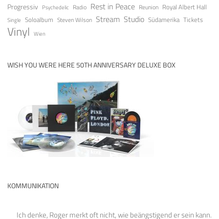
Rest in Peace
Progressiv
Royal Albert Hall
Radio
Reunion
Psychedelic
Stream
Studio
Soloalbum
Tickets
Südamerika
Steven Wilson
Single
Vinyl
Wien
WISH YOU WERE HERE 50TH ANNIVERSARY DELUXE BOX
KOMMUNIKATION
Ich denke, Roger merkt oft nicht, wie beängstigend er sein kann.