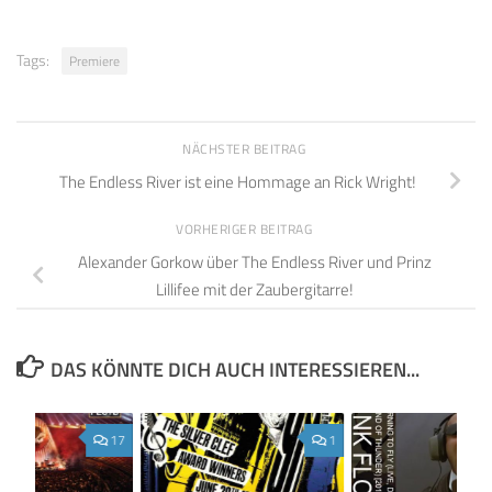
Tags:
Premiere
NÄCHSTER BEITRAG
The Endless River ist eine Hommage an Rick Wright!
VORHERIGER BEITRAG
Alexander Gorkow über The Endless River und Prinz
Lillifee mit der Zaubergitarre!
DAS KÖNNTE DICH AUCH INTERESSIEREN...
17
1