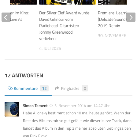
tember im Kino:
Der Silver Clef Award wurde
Premiere: Learning To
our – Live At
David Gilmour vom
(Delicate Sound Of Th
Radiohead-Gitarristen
2019 Remix
Johnny Greenwood
017
30. NOVEMBER 201
verliehen!
4. JULI 2025
12 ANTWORTEN
Kommentare
12
Pingbacks
0
Simon Tement
3. November 2014 um 14:47 Uhr
Habe Allons-y bestimmt schon 10 mal heute gehört. Wenn der
Rest des Albums mir so gut gefällt wie dieser kurze Track, dann
landet das Album in den Top 3 meiner absoluten Lieblingsalben
von Pink Floyd.