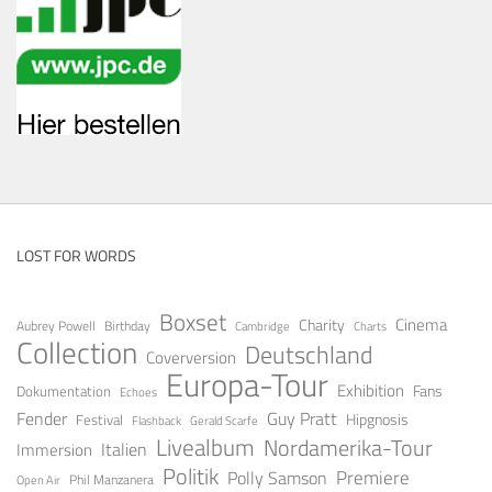
LOST FOR WORDS
Boxset
Cinema
Charity
Aubrey Powell
Birthday
Cambridge
Charts
Collection
Deutschland
Coverversion
Europa-Tour
Exhibition
Fans
Dokumentation
Echoes
Fender
Guy Pratt
Festival
Hipgnosis
Gerald Scarfe
Flashback
Livealbum
Nordamerika-Tour
Italien
Immersion
Politik
Premiere
Polly Samson
Open Air
Phil Manzanera