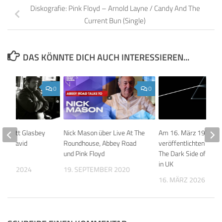
Diskografie: Pink Floyd – Arnold Layne / Candy And The
Current Bun (Single)
DAS KÖNNTE DICH AUCH INTERESSIEREN...
0
0
er Matt Glasbey
Nick Mason über Live At The
Am 16. März 1973
 von David
Roundhouse, Abbey Road
veröffentlichten Pink 
und Pink Floyd
The Dark Side of the
in UK
MBER 2024
19. SEPTEMBER 2020
16. MÄRZ 2026