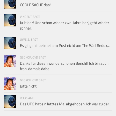
COOLE SACHE das!
VINCENT SAGT:
Ja leider! Und schon wieder zwei Jahre her', geht wieder
schnell.
UWE S. SAGT:
Es ging mir bei meinem Post nicht um The Wall Redux,...
GECKOFLOYD SAGT:
Danke für diesen wunderschönen Bericht! Ich bin auch
froh, damals dabei...
GECKOFLOYD SAGT:
Bitte nicht!
ROB SAGT:
Das UFO hat ein letztes Mal abgehoben. Ich war zu der...