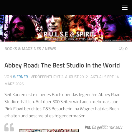
Unter dem Inhalt
BOOKS & MAGZINES
/
NEWS
0
Abbey Road: The Best Studio in the World
VON
WERNER
· VERÖFFENTLICHT
2. AUGUST 2012
· AKTUALISIERT
14.
MÄRZ 2026
Seit Kurzem ist ein neues Buch über das legendäre Abbey Road
Studio erhältlich. Auf über 300 Seiten wird auch mehrmals über
Pink Floyd berichtet. P&S Besucherin Ina Wagner hat das Buch
erhalten und beschreibt es folgendermaßen:
Ina:
Es gefällt mir sehr