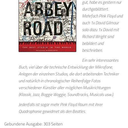
gut, habe es gestern nur
durchgeblättert.
Mehrfach Pink Floyd und
auch 1x David Gilmour
solo dazu 1x David mit
Richard Wright sind
bebildert und
beschrieben.
Ein sehr interessantes
Buch, viel über die technische Entwicklung der Mikrofone,
Anlagen der einzelnen Studios, die dort arbeitenden Techniker
und natürlich in chronologischer Reihenfolge Fotos
verschiedener Künstler aller möglichen Musikrichtungen
(Klassik, Jazz, Boggie Woggie, Soundtracks, Musicals usw.).
Jedenfalls ist sogar mehr Pink Floyd Raum mit ihrer
Quadrophonie gewidmet als den Beatles.
Gebundene Ausgabe: 303 Seiten