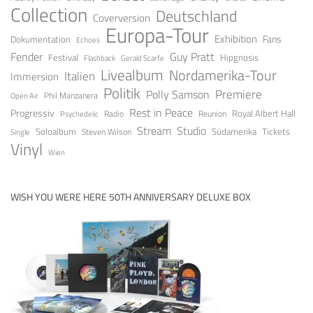
Collection
Deutschland
Coverversion
Europa-Tour
Exhibition
Fans
Dokumentation
Echoes
Guy Pratt
Fender
Festival
Hipgnosis
Gerald Scarfe
Flashback
Livealbum
Nordamerika-Tour
Italien
Immersion
Politik
Premiere
Polly Samson
Open Air
Phil Manzanera
Rest in Peace
Progressiv
Royal Albert Hall
Radio
Reunion
Psychedelic
Stream
Studio
Soloalbum
Tickets
Südamerika
Steven Wilson
Single
Vinyl
Wien
WISH YOU WERE HERE 50TH ANNIVERSARY DELUXE BOX