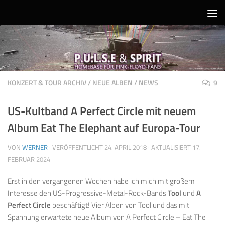
Unter dem Inhalt
KONZERT & TOUR ARCHIV
/
NEUE ALBEN
/
NEWS
9
US-Kultband A Perfect Circle mit neuem
Album Eat The Elephant auf Europa-Tour
VON
WERNER
· VERÖFFENTLICHT
24. APRIL 2018
· AKTUALISIERT
17.
FEBRUAR 2024
Erst in den vergangenen Wochen habe ich mich mit großem
Interesse den US-Progressive-Metal-Rock-Bands
Tool
und
A
Perfect Circle
beschäftigt! Vier Alben von Tool und das mit
Spannung erwartete neue Album von A Perfect Circle – Eat The