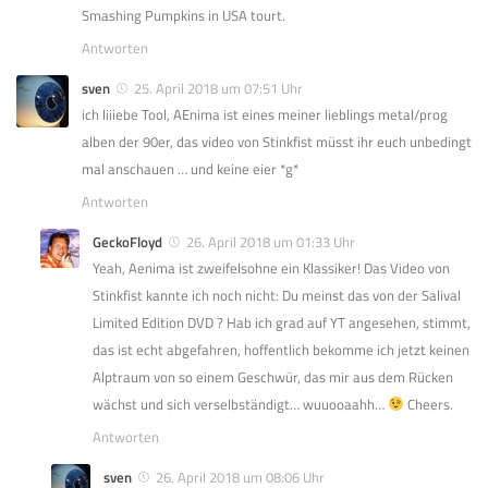
Smashing Pumpkins in USA tourt.
Antworten
sven
25. April 2018 um 07:51 Uhr
ich liiiebe Tool, AEnima ist eines meiner lieblings metal/prog
alben der 90er, das video von Stinkfist müsst ihr euch unbedingt
mal anschauen … und keine eier *g*
Antworten
GeckoFloyd
26. April 2018 um 01:33 Uhr
Yeah, Aenima ist zweifelsohne ein Klassiker! Das Video von
Stinkfist kannte ich noch nicht: Du meinst das von der Salival
Limited Edition DVD ? Hab ich grad auf YT angesehen, stimmt,
das ist echt abgefahren, hoffentlich bekomme ich jetzt keinen
Alptraum von so einem Geschwür, das mir aus dem Rücken
wächst und sich verselbständigt… wuuooaahh…
Cheers.
Antworten
sven
26. April 2018 um 08:06 Uhr