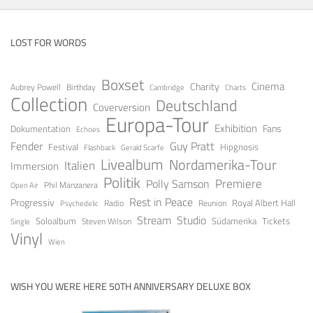
LOST FOR WORDS
Boxset
Cinema
Charity
Aubrey Powell
Birthday
Cambridge
Charts
Collection
Deutschland
Coverversion
Europa-Tour
Exhibition
Fans
Dokumentation
Echoes
Guy Pratt
Fender
Festival
Hipgnosis
Gerald Scarfe
Flashback
Livealbum
Nordamerika-Tour
Italien
Immersion
Politik
Premiere
Polly Samson
Open Air
Phil Manzanera
Rest in Peace
Progressiv
Royal Albert Hall
Radio
Reunion
Psychedelic
Stream
Studio
Soloalbum
Tickets
Südamerika
Steven Wilson
Single
Vinyl
Wien
WISH YOU WERE HERE 50TH ANNIVERSARY DELUXE BOX