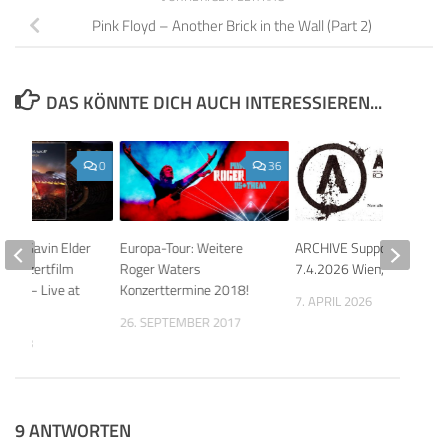
Pink Floyd – Another Brick in the Wall (Part 2)
DAS KÖNNTE DICH AUCH INTERESSIEREN...
0
36
 mit Gavin Elder
Europa-Tour: Weitere
ARCHIVE Support: Bokka
 Konzertfilm
Roger Waters
7.4.2026 Wien, Arena
mour – Live at
Konzerttermine 2018!
7. APRIL 2026
26. SEPTEMBER 2017
R 2018
9 ANTWORTEN