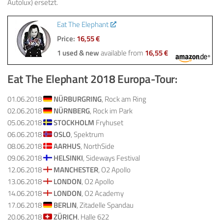
Autolux) ersetzt.
Eat The Elephant
Price:
16,55 €
1 used & new
available from
16,55 €
Eat The Elephant 2018 Europa-Tour:
01.06.2018
NÜRBURGRING
, Rock am Ring
02.06.2018
NÜRNBERG
, Rock im Park
05.06.2018
STOCKHOLM
Fryhuset
06.06.2018
OSLO
, Spektrum
08.06.2018
AARHUS
, NorthSide
09.06.2018
HELSINKI
, Sideways Festival
12.06.2018
MANCHESTER
, O2 Apollo
13.06.2018
LONDON
, O2 Apollo
14.06.2018
LONDON
, O2 Academy
17.06.2018
BERLIN
, Zitadelle Spandau
20.06.2018
ZÜRICH
, Halle 622