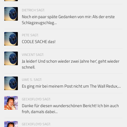
DIETRICH SAGT:
Noch ein paar späte Gedanken von mir: Als der erste
Schlagzeugschlag...
PETE SAGT:
COOLE SACHE das!
VINCENT SAGT:
Ja leider! Und schon wieder zwei Jahre her', geht wieder
schnell.
UWE S. SAGT:
Es ging mir bei meinem Post nicht um The Wall Redux,...
GECKOFLOYD SAGT:
Danke für diesen wunderschönen Bericht! Ich bin auch
froh, damals dabei...
GECKOFLOYD SAGT: