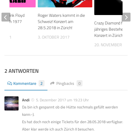
 der Pink Floyd
Roger Waters kommt in die
n Zürich 1977
Schweiz! Konzert am
Crazy Diamond feiert
28.5.2018 in Zürich!
jähriges Bestehen mi
Konzert in Zürich
R 2011
3. OKTOBER 2017
20. NOVEMBER 201
2 ANTWORTEN
Kommentare
2
Pingbacks
0
Andi
5. Dezember 2017 um 19:23 Uhr
Da bin ich gespannt ob die Hütte nochmals gefüllt werden
kann:-).
Es hat doch noch einige Tickets für den 28.05.2018 verfügbar.
Aber klar werde ich auch Zürich II besuchen.