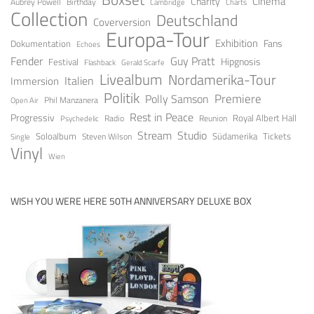
Cinema
Charity
Aubrey Powell
Birthday
Cambridge
Charts
Collection
Deutschland
Coverversion
Europa-Tour
Exhibition
Fans
Dokumentation
Echoes
Fender
Guy Pratt
Festival
Hipgnosis
Gerald Scarfe
Flashback
Livealbum
Nordamerika-Tour
Italien
Immersion
Politik
Premiere
Polly Samson
Open Air
Phil Manzanera
Rest in Peace
Progressiv
Royal Albert Hall
Radio
Reunion
Psychedelic
Stream
Studio
Soloalbum
Tickets
Südamerika
Steven Wilson
Single
Vinyl
Wien
WISH YOU WERE HERE 50TH ANNIVERSARY DELUXE BOX