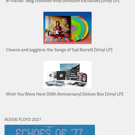
8-Tracks/180g coloured vinyl (Amazon Exclusive) [Vinyl LP]
Clowns and Jugglers: the Songs of Syd Barrett [Vinyl LP]
Wish You Were Here (50th Anniversary) Deluxe Box [Vinyl LP]
AUSSIE FLOYD 2027