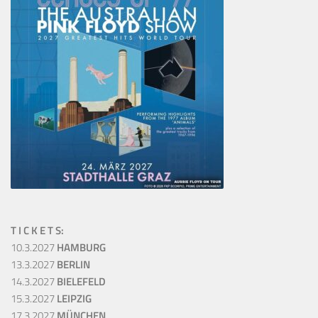
T I C K E T S:
10.3.2027
HAMBURG
13.3.2027
BERLIN
14.3.2027
BIELEFELD
15.3.2027
LEIPZIG
17.3.2027
MÜNCHEN