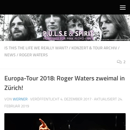
Unter dem Inhalt
IS THIS THE LIFE WE REALLY WANT?
/
KONZERT & TOUR ARCHIV
/
NEWS
/
ROGER WATERS
2
Europa-Tour 2018: Roger Waters zweimal in
Zürich!
VON
WERNER
· VERÖFFENTLICHT
4. DEZEMBER 2017
· AKTUALISIERT
24.
FEBRUAR 2019