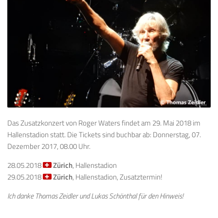
Das Zusatzkonzert von Roger Waters findet am 29. Mai 2018 im
Hallenstadion statt. Die Tickets sind buchbar ab: Donnerstag, 07.
Dezember 2017, 08.00 Uhr.
28.05.2018
Zürich
, Hallenstadion
29.05.2018
Zürich
, Hallenstadion, Zusatztermin!
Ich danke Thomas Zeidler und Lukas Schönthal für den Hinweis!