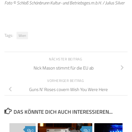
Foto © Schloß Schönbrunn Kultur- und Betriebsges.m.b.H. / Julius Silver
Tags:
Wien
NÄCHSTER BEITRAG
Nick Mason stimmt für die EU ab
VORHERIGER BEITRAG
Guns N’ Roses covern Wish You Were Here
DAS KÖNNTE DICH AUCH INTERESSIEREN...
0
2