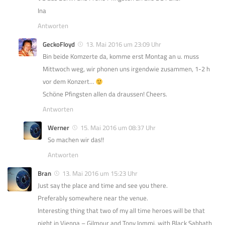
Ina
Antworten
GeckoFloyd
13. Mai 2016 um 23:09 Uhr
Bin beide Komzerte da, komme erst Montag an u. muss
Mittwoch weg, wir phonen uns irgendwie zusammen, 1-2 h
vor dem Konzert…
Schöne Pfingsten allen da draussen! Cheers.
Antworten
Werner
15. Mai 2016 um 08:37 Uhr
So machen wir das!!
Antworten
Bran
13. Mai 2016 um 15:23 Uhr
Just say the place and time and see you there.
Preferably somewhere near the venue.
Interesting thing that two of my all time heroes will be that
night in Vienna – Gilmour and Tony Iommi, with Black Sabbath