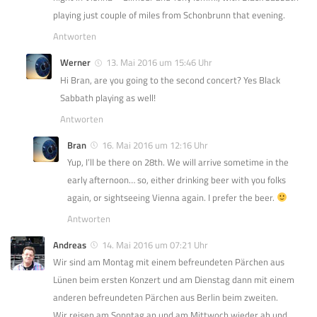
playing just couple of miles from Schonbrunn that evening.
Antworten
Werner
13. Mai 2016 um 15:46 Uhr
Hi Bran, are you going to the second concert? Yes Black
Sabbath playing as well!
Antworten
Bran
16. Mai 2016 um 12:16 Uhr
Yup, I’ll be there on 28th. We will arrive sometime in the
early afternoon… so, either drinking beer with you folks
again, or sightseeing Vienna again. I prefer the beer.
Antworten
Andreas
14. Mai 2016 um 07:21 Uhr
Wir sind am Montag mit einem befreundeten Pärchen aus
Lünen beim ersten Konzert und am Dienstag dann mit einem
anderen befreundeten Pärchen aus Berlin beim zweiten.
Wir reisen am Sonntag an und am Mittwoch wieder ab und