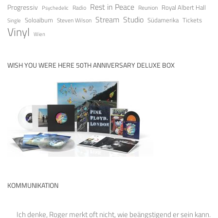
Rest in Peace
Progressiv
Royal Albert Hall
Radio
Reunion
Psychedelic
Stream
Studio
Soloalbum
Tickets
Südamerika
Steven Wilson
Single
Vinyl
Wien
WISH YOU WERE HERE 50TH ANNIVERSARY DELUXE BOX
KOMMUNIKATION
Ich denke, Roger merkt oft nicht, wie beängstigend er sein kann.