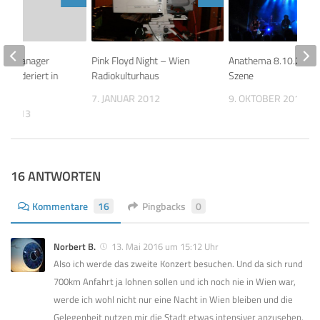
oyd Manager
Pink Floyd Night – Wien
Anathema 8.10.2012
r moderiert in
Radiokulturhaus
Szene
7. JANUAR 2012
9. OKTOBER 2012
ER 2013
16 ANTWORTEN
Kommentare
16
Pingbacks
0
Norbert B.
13. Mai 2016 um 15:12 Uhr
Also ich werde das zweite Konzert besuchen. Und da sich rund
700km Anfahrt ja lohnen sollen und ich noch nie in Wien war,
werde ich wohl nicht nur eine Nacht in Wien bleiben und die
Gelegenheit nutzen mir die Stadt etwas intensiver anzusehen.