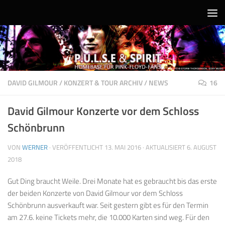
Unter dem Inhalt
DAVID GILMOUR
/
KONZERT & TOUR ARCHIV
/
NEWS
16
David Gilmour Konzerte vor dem Schloss
Schönbrunn
VON
WERNER
· VERÖFFENTLICHT
13. MAI 2016
· AKTUALISIERT
6. AUGUST
2018
Gut Ding braucht Weile. Drei Monate hat es gebraucht bis das erste
der beiden Konzerte von David Gilmour vor dem Schloss
Schönbrunn ausverkauft war. Seit gestern gibt es für den Termin
am 27.6. keine Tickets mehr, die 10.000 Karten sind weg. Für den