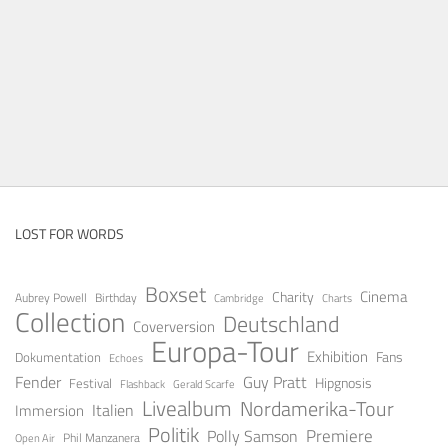
LOST FOR WORDS
Boxset
Cinema
Charity
Aubrey Powell
Birthday
Cambridge
Charts
Collection
Deutschland
Coverversion
Europa-Tour
Exhibition
Fans
Dokumentation
Echoes
Fender
Guy Pratt
Festival
Hipgnosis
Gerald Scarfe
Flashback
Livealbum
Nordamerika-Tour
Italien
Immersion
Politik
Premiere
Polly Samson
Open Air
Phil Manzanera