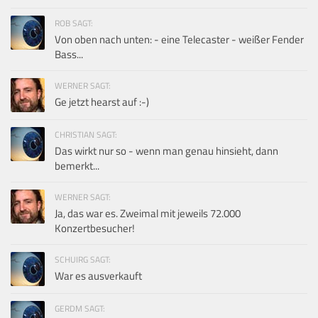
ROB SAGT:
Von oben nach unten: - eine Telecaster - weißer Fender
Bass...
WERNER SAGT:
Ge jetzt hearst auf :-)
CHRISTIAN SAGT:
Das wirkt nur so - wenn man genau hinsieht, dann
bemerkt...
WERNER SAGT:
Ja, das war es. Zweimal mit jeweils 72.000
Konzertbesucher!
SCHUIRG SAGT:
War es ausverkauft
GERDM SAGT: