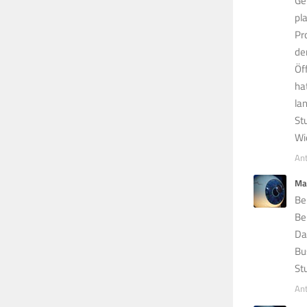
Ge
pl
Pr
de
Öf
ha
la
St
Wi
An
Ma
Be
Be
Da
Bu
St
An