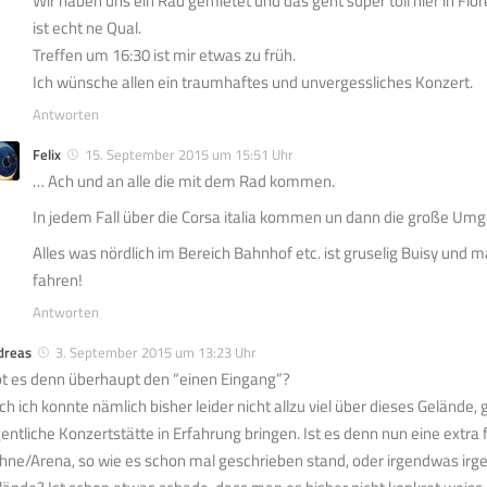
Wir haben uns ein Rad gemietet und das geht super toll hier in Flo
ist echt ne Qual.
Treffen um 16:30 ist mir etwas zu früh.
Ich wünsche allen ein traumhaftes und unvergessliches Konzert.
Antworten
Felix
15. September 2015 um 15:51 Uhr
… Ach und an alle die mit dem Rad kommen.
In jedem Fall über die Corsa italia kommen un dann die große Um
Alles was nördlich im Bereich Bahnhof etc. ist gruselig Buisy und 
fahren!
Antworten
dreas
3. September 2015 um 13:23 Uhr
bt es denn überhaupt den “einen Eingang”?
ch ich konnte nämlich bisher leider nicht allzu viel über dieses Gelände
gentliche Konzertstätte in Erfahrung bringen. Ist es denn nun eine extra
hne/Arena, so wie es schon mal geschrieben stand, oder irgendwas ir