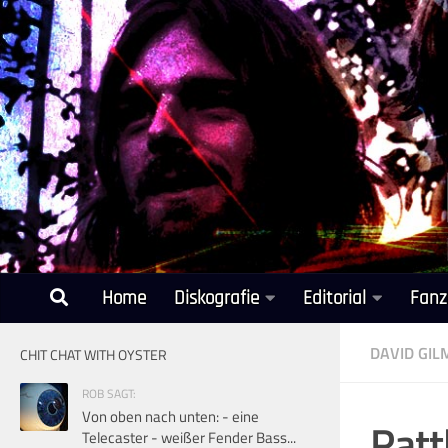
Unter dem Inhalt
Home
Diskografie
Editorial
Fanz
DAVID GI
CHIT CHAT WITH OYSTER
ROB SAGT:
Von oben nach unten: - eine
Ratt
Telecaster - weißer Fender Bass...