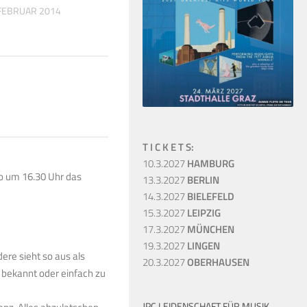
 FEBRUAR 2014
26. SEPTEMBER 2024
T I C K E T S:
10.3.2027
HAMBURG
mo um 16.30 Uhr das
13.3.2027
BERLIN
14.3.2027
BIELEFELD
15.3.2027
LEIPZIG
17.3.2027
MÜNCHEN
19.3.2027
LINGEN
ere sieht so aus als
20.3.2027
OBERHAUSEN
 bekannt oder einfach zu
JPC LEIDENSCHAFT FÜR MUSIK