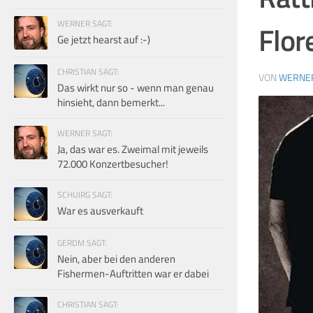
WERNER SAGT:
Flor
Ge jetzt hearst auf :-)
CHRISTIAN SAGT:
VON
WERNE
Das wirkt nur so - wenn man genau
hinsieht, dann bemerkt...
WERNER SAGT:
Ja, das war es. Zweimal mit jeweils
72.000 Konzertbesucher!
SCHUIRG SAGT:
War es ausverkauft
GERDM SAGT:
Nein, aber bei den anderen
Fishermen-Auftritten war er dabei
CHRISTIAN SAGT: