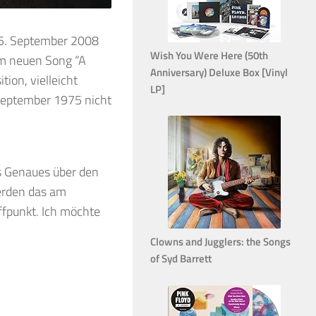
 15. September 2008
Wish You Were Here (50th
nem neuen Song “A
Anniversary) Deluxe Box [Vinyl
tion, vielleicht
LP]
September 1975 nicht
s Genaues über den
erden das am
ffpunkt. Ich möchte
Clowns and Jugglers: the Songs
of Syd Barrett