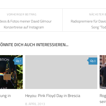
VORHERIGER BEITRAG
NÄCHSTER 
deos & Fotos meiner David Gilmour
Radiopremiere für Davi
Konzertreise auf Instagram
Song “Tod
ÖNNTE DICH AUCH INTERESSIEREN...
7
0
lung in
Heyou: Pink Floyd Day in Brescia
Rog
sei
8. APRIL 2013