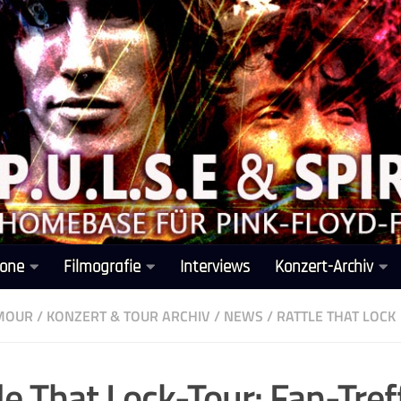
one
Filmografie
Interviews
Konzert-Archiv
LMOUR
/
KONZERT & TOUR ARCHIV
/
NEWS
/
RATTLE THAT LOCK
le That Lock-Tour: Fan-Tref