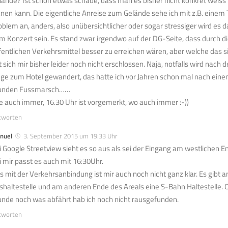
lände? Ist schon etwas schade, dass man es bisher nicht konkret wei
anen kann. Die eigentliche Anreise zum Gelände sehe ich mit z.B. einem T
oblem an, anders, also unübersichtlicher oder sogar stressiger wird es 
m Konzert sein. Es stand zwar irgendwo auf der DG-Seite, dass durch di
fentlichen Verkehrsmittel besser zu erreichen wären, aber welche das 
t sich mir bisher leider noch nicht erschlossen. Naja, notfalls wird nac
nge zum Hotel gewandert, das hatte ich vor Jahren schon mal nach ein
unden Fussmarsch……
e auch immer, 16.30 Uhr ist vorgemerkt, wo auch immer :-))
tworten
nuel
3. September 2015 um 19:33 Uhr
i Google Streetview sieht es so aus als sei der Eingang am westlichen 
i mir passt es auch mit 16:30Uhr.
s mit der Verkehrsanbindung ist mir auch noch nicht ganz klar. Es gibt
shaltestelle und am anderen Ende des Areals eine S-Bahn Haltestelle. 
unde noch was abfährt hab ich noch nicht rausgefunden.
tworten