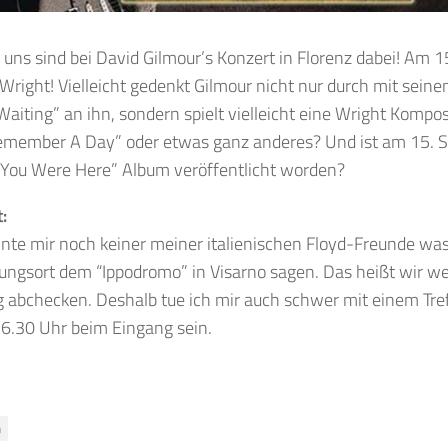
 uns sind bei David Gilmour’s Konzert in Florenz dabei! Am
 Wright! Vielleicht gedenkt Gilmour nicht nur durch mit sei
Waiting” an ihn, sondern spielt vielleicht eine Wright Komposi
emember A Day” oder etwas ganz anderes? Und ist am 15. 
 You Were Here” Album veröffentlicht worden?
:
nnte mir noch keiner meiner italienischen Floyd-Freunde wa
tungsort dem “Ippodromo” in Visarno sagen. Das heißt wir w
 abchecken. Deshalb tue ich mir auch schwer mit einem Tre
16.30 Uhr beim Eingang sein.
n