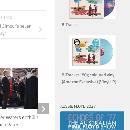
BEITRAG
8-Tracks
d Gilmour’s neuen
ay”
8-Tracks/180g coloured vinyl
2
(Amazon Exclusive) [Vinyl LP]
AUSSIE FLOYD 2027
er Waters enthüllte Denkmal für
Gathered together: Da
nen Vater
and Strange Konzerts