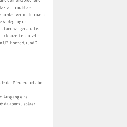
ss und dementsprechend
axi auch nicht als
dann aber vermutlich nach
e Verlegung die
sind und wo genau, das
h dem Konzert eben sehr
em U2-Konzert, rund 2
Ende der Pferderennbahn.
 am Ausgang eine
Ob da aber zu später