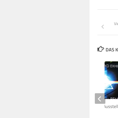
Vi
DAS K
Desaster: Pink Floyd Ausstel
Mailand