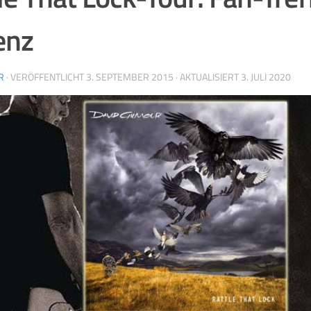
enz
R
· VERÖFFENTLICHT
3. SEPTEMBER 2015
· AKTUALISIERT
3. JULI 2020