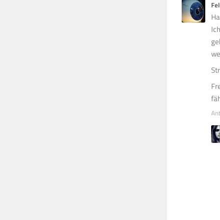
Fel
Ha
Ic
ge
we
St
Fr
fä
An