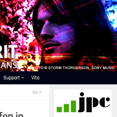
Support
Vita
7
fen in