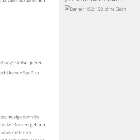
renz. Alles abzulatschen
gehungsstraße queren.
macht keinen Spaß zu
, geschweige denn die
 für das Konzert gebaute
gendwo mitten im