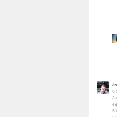
An
Gi
Au
ei
Bü