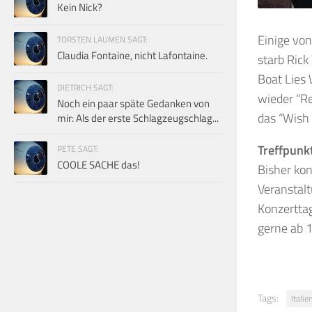
Kein Nick?
Einige von
TORSTEN LAUMEN SAGT:
Claudia Fontaine, nicht Lafontaine.
starb Rick
Boat Lies 
DIETRICH SAGT:
wieder “R
Noch ein paar späte Gedanken von
das “Wish
mir: Als der erste Schlagzeugschlag...
Treffpunkt
PETE SAGT:
COOLE SACHE das!
Bisher ko
Veranstal
Konzerttag
gerne ab 
Tags:
Italie