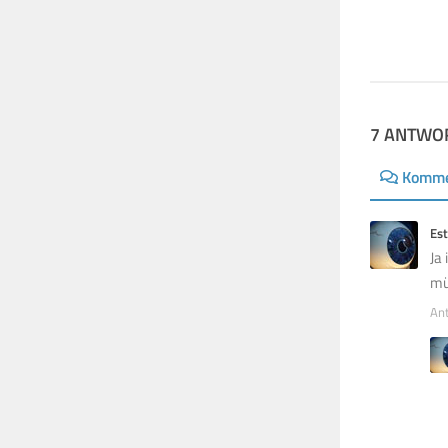
26. JUNI 2015
7 ANTWO
Komme
Es
Ja
mü
An