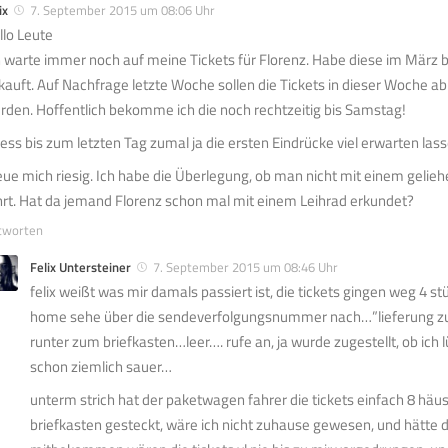
ix
7. September 2015 um 08:06 Uhr
llo Leute
h warte immer noch auf meine Tickets für Florenz. Habe diese im März b
kauft. Auf Nachfrage letzte Woche sollen die Tickets in dieser Woche ab 
rden. Hoffentlich bekomme ich die noch rechtzeitig bis Samstag!
ress bis zum letzten Tag zumal ja die ersten Eindrücke viel erwarten lass
eue mich riesig. Ich habe die Überlegung, ob man nicht mit einem geli
hrt. Hat da jemand Florenz schon mal mit einem Leihrad erkundet?
tworten
Felix Untersteiner
7. September 2015 um 08:46 Uhr
felix weißt was mir damals passiert ist, die tickets gingen weg 4 st
home sehe über die sendeverfolgungsnummer nach…”lieferung zug
runter zum briefkasten…leer…. rufe an, ja wurde zugestellt, ob ich 
schon ziemlich sauer…
unterm strich hat der paketwagen fahrer die tickets einfach 8 häus
briefkasten gesteckt, wäre ich nicht zuhause gewesen, und hätte 