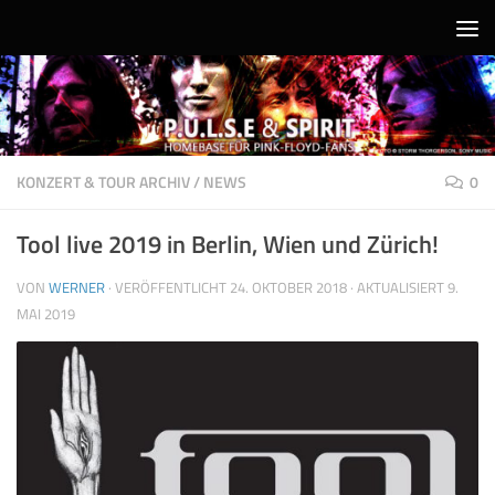
Unter dem Inhalt
KONZERT & TOUR ARCHIV
/
NEWS
0
Tool live 2019 in Berlin, Wien und Zürich!
VON
WERNER
· VERÖFFENTLICHT
24. OKTOBER 2018
· AKTUALISIERT
9.
MAI 2019