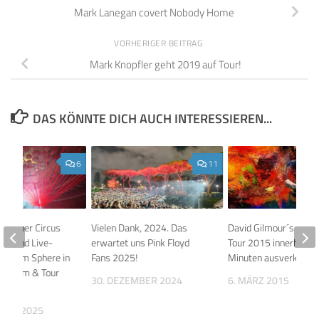
Mark Lanegan covert Nobody Home
VORHERIGER BEITRAG
Mark Knopfler geht 2019 auf Tour!
DAS KÖNNTE DICH AUCH INTERESSIEREN...
6
11
our über Circus
Vielen Dank, 2024. Das
David Gilmour´s Euro
lm und Live-
erwartet uns Pink Floyd
Tour 2015 innerhalb v
zert im Sphere in
Fans 2025!
Minuten ausverkauft
s Album & Tour
30. DEZEMBER 2024
6. MÄRZ 2015
7?
MBER 2025