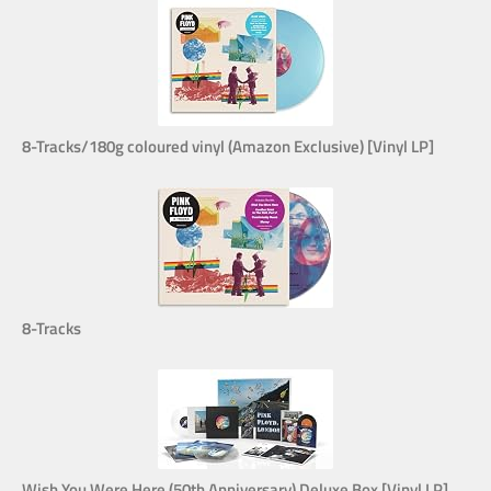
8-Tracks/180g coloured vinyl (Amazon Exclusive) [Vinyl LP]
8-Tracks
Wish You Were Here (50th Anniversary) Deluxe Box [Vinyl LP]