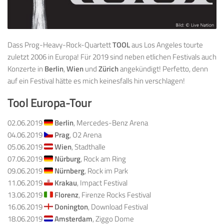
Dass Prog-Heavy-Rock-Quartett
TOOL
aus Los Angeles tourte
zuletzt 2006 in Europa! Für 2019 sind neben etlichen Festivals auch
Konzerte in
Berlin
,
Wien
und
Zürich
angekündigt! Perfetto, denn
auf ein Festival hätte es mich keinesfalls hin verschlagen!
Tool Europa-Tour
02.06.2019
Berlin
, Mercedes-Benz Arena
04.06.2019
Prag
, O2 Arena
05.06.2019
Wien
, Stadthalle
07.06.2019
Nürburg
, Rock am Ring
09.06.2019
Nürnberg
, Rock im Park
11.06.2019
Krakau
, Impact Festival
13.06.2019
Florenz
, Firenze Rocks Festival
16.06.2019
Donington
, Download Festival
18.06.2019
Amsterdam
, Ziggo Dome