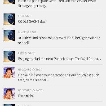
Noch ein paar späte Gedanken von mir: Als der erste
Schlagzeugschlag...
PETE SAGT:
COOLE SACHE das!
VINCENT SAGT:
Ja leider! Und schon wieder zwei Jahre her', geht wieder
schnell.
UWE S. SAGT:
Es ging mir bei meinem Post nicht um The Wall Redux,...
GECKOFLOYD SAGT:
Danke für diesen wunderschönen Bericht! Ich bin auch
froh, damals dabei...
GECKOFLOYD SAGT:
Bitte nicht!