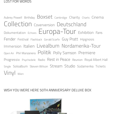
LOST FOR WORDS
Boxset
Cinema
Charity
Aubrey Powell
Birthday
Cambridge
Charts
Collection
Deutschland
Coverversion
Europa-Tour
Exhibition
Fans
Dokumentation
Echoes
Guy Pratt
Fender
Festival
Hipgnosis
Gerald Scarfe
Flashback
Livealbum
Nordamerika-Tour
Italien
Immersion
Politik
Premiere
Polly Samson
Open Air
Phil Manzanera
Rest in Peace
Progressiv
Royal Albert Hall
Radio
Reunion
Psychedelic
Stream
Studio
Soloalbum
Tickets
Südamerika
Steven Wilson
Single
Vinyl
Wien
WISH YOU WERE HERE 50TH ANNIVERSARY DELUXE BOX