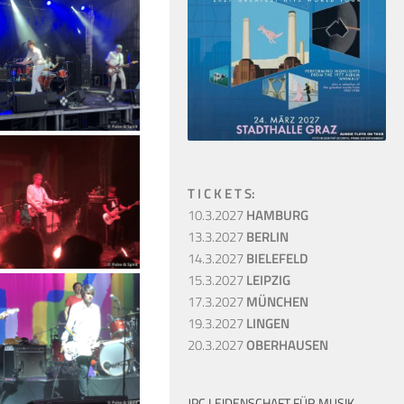
T I C K E T S:
10.3.2027
HAMBURG
13.3.2027
BERLIN
14.3.2027
BIELEFELD
15.3.2027
LEIPZIG
17.3.2027
MÜNCHEN
19.3.2027
LINGEN
20.3.2027
OBERHAUSEN
JPC LEIDENSCHAFT FÜR MUSIK