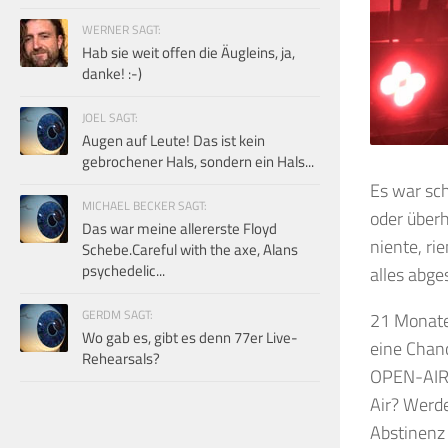
WERNER SAGT:
Hab sie weit offen die Äugleins, ja,
danke! :-)
JOEL SAGT:
Augen auf Leute! Das ist kein
gebrochener Hals, sondern ein Hals...
Es war sch
MICHAEL BECKER SAGT:
oder über
Das war meine allererste Floyd
niente, ri
Schebe.Careful with the axe, Alans
psychedelic...
alles abge
GERDM SAGT:
21 Monate 
Wo gab es, gibt es denn 77er Live-
eine Chan
Rehearsals?
OPEN-AIR!
Air? Werde
Abstinenz 