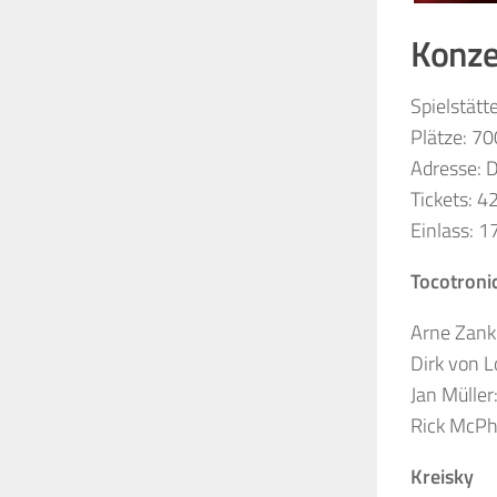
Konzer
Spielstätt
Plätze: 70
Adresse: 
Tickets: 4
Einlass: 1
Tocotroni
Arne Zank
Dirk von 
Jan Müller
Rick McPha
Kreisky