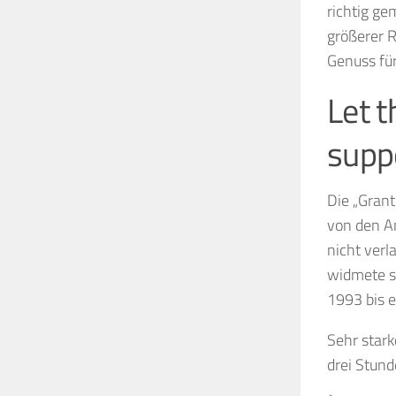
richtig ge
größerer R
Genuss für
Let t
suppo
Die „Grant
von den A
nicht verl
widmete s
1993 bis e
Sehr stark
drei Stun