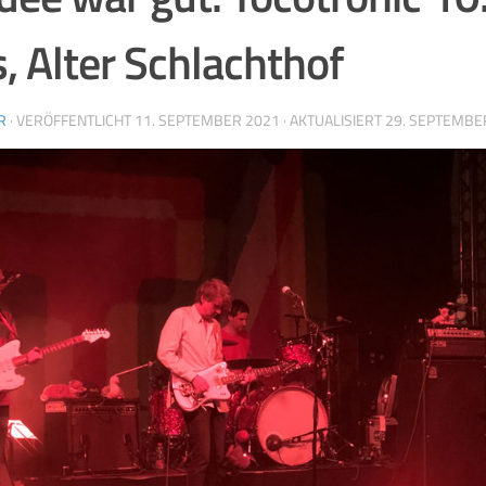
, Alter Schlachthof
R
· VERÖFFENTLICHT
11. SEPTEMBER 2021
· AKTUALISIERT
29. SEPTEMBE