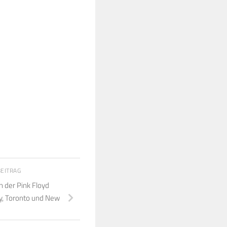
BEITRAG
n der Pink Floyd
ty, Toronto und New