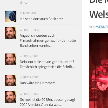
der...
Wels
OLIVER SAGT:
Ich sehe dort auch Gesichter.
VON
WERNE
WERNER SAGT:
Angeblich wurden auch
Filmaufnahmen gemacht - damit die
Band sehen konnte,...
WERNER SAGT:
Nein, noch nie davon gehört... echt!?
Tatsächlich spiegelt sich die Schrift...
WERNER SAGT:
Das wäre ein Hammer!
WERNER SAGT:
Du meinst die 2018er, besser gesagt
2022 Version. Aber da war...