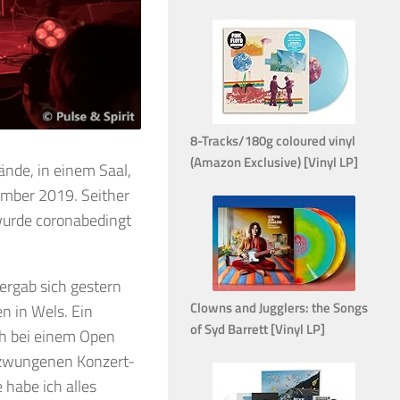
8-Tracks/180g coloured vinyl
(Amazon Exclusive) [Vinyl LP]
ände, in einem Saal,
ember 2019. Seither
 wurde coronabedingt
ergab sich gestern
Clowns and Jugglers: the Songs
en in Wels. Ein
of Syd Barrett [Vinyl LP]
ch bei einem Open
erzwungenen Konzert-
 habe ich alles