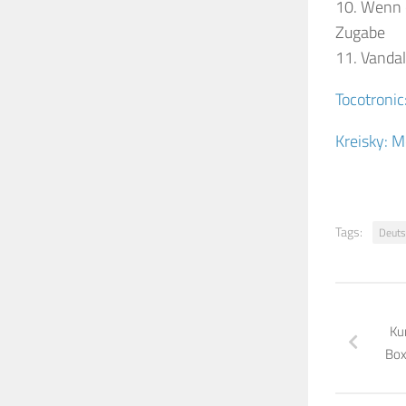
10. Wenn 
Zugabe
11. Vanda
Tocotronic
Kreisky: M
Tags:
Deuts
Ku
Box