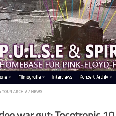
one
Filmografie
Interviews
Konzert-Archiv
& TOUR ARCHIV
/
NEWS
Idee war gut: Tocotronic 1