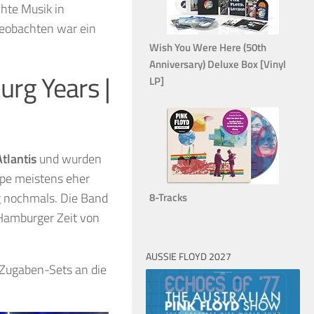
chte Musik in
beobachten war ein
Wish You Were Here (50th
Anniversary) Deluxe Box [Vinyl
urg Years |
LP]
Atlantis
und wurden
pe meistens eher
g nochmals. Die Band
8-Tracks
 Hamburger Zeit von
AUSSIE FLOYD 2027
i Zugaben-Sets an die