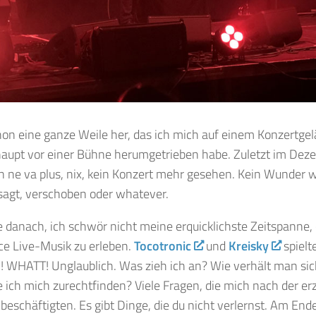
on eine ganze Weile her, das ich mich auf einem Konzertgel
haupt vor einer Bühne herumgetrieben habe. Zuletzt im Dez
en ne va plus, nix, kein Konzert mehr gesehen. Kein Wunder
sagt, verschoben oder whatever.
danach, ich schwör nicht meine erquicklichste Zeitspanne, 
ce Live-Musik zu erleben.
Tocotronic
und
Kreisky
spielt
 WHATT! Unglaublich. Was zieh ich an? Wie verhält man si
 ich mich zurechtfinden? Viele Fragen, die mich nach der 
beschäftigten. Es gibt Dinge, die du nicht verlernst. Am Ende