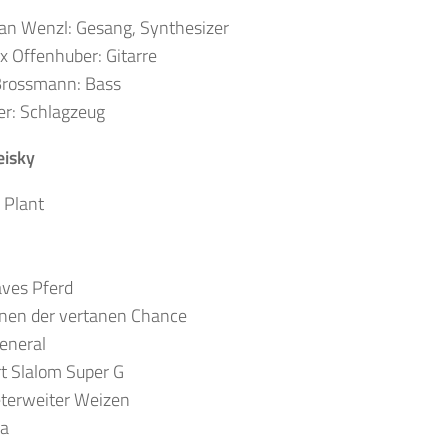
ian Wenzl: Gesang, Synthesizer
x Offenhuber: Gitarre
rossmann: Bass
er: Schlagzeug
eisky
 Plant
aves Pferd
anen der vertanen Chance
eneral
t Slalom Super G
eterweiter Weizen
ma