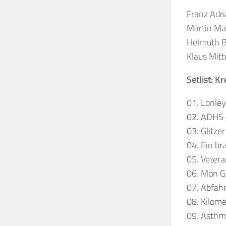
Franz Adr
Martin Ma
Helmuth B
Klaus Mitt
Setlist:
Kr
01. Lonley
02. ADHS
03. Glitzer
04. Ein br
05. Veter
06. Mon G
07. Abfahr
08. Kilom
09. Asth