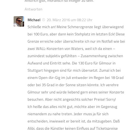
Anstrich gibt, moralisch so integer zu sein.
Antworten
Michael
20. März 2016 um 08:22 Uhr
Schließe mich an! Meine Schmerzgrenze liegt überwiegend
bei 100 Euro, aber dann kein Stehplatz im letzten Eck! Diese
Grenze erreiche oder überschreite ich nur im Notfall wie bei
zwei WALL-Konzerten von Waters, weil ich da einen –
zumindest subjektiv gefühlten – Zusammenhang zwischen
Aufwand und Eintritt sehe. Die 130 Euro für Gilmour in
Stuttgart hingegen sind für mich übersetzt. Zumal ich bei
einem Open-Air-Gig im Juli entweder im Regen bei 18 Grad
oder bei 35 Grad in der Sonne sitzen könnte. Ich verehre
Gilmour sehr und würde liebend gern eines seiner Konzerte
besuchen. Aber nicht angesichts solcher Preise! Sorry!
Ich heiße das alles nicht gut, möchte aber im Gegenzug
niemandem zu nahe treten. Jeder muss ja für sich
entscheiden, inwieweit er bereit ist, da mitzugeben. Daß
Alibi, dass die Künstler keinen Einfluss auf Ticketspreise