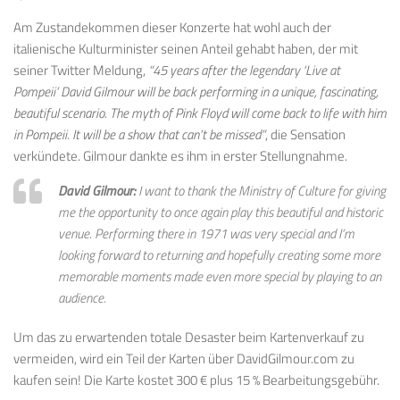
Am Zustandekommen dieser Konzerte hat wohl auch der
italienische Kulturminister seinen Anteil gehabt haben, der mit
seiner Twitter Meldung,
“45 years after the legendary ‘Live at
Pompeii’ David Gilmour will be back performing in a unique, fascinating,
beautiful scenario. The myth of Pink Floyd will come back to life with him
in Pompeii. It will be a show that can’t be missed”
, die Sensation
verkündete. Gilmour dankte es ihm in erster Stellungnahme.
David Gilmour:
I want to thank the Ministry of Culture for giving
me the opportunity to once again play this beautiful and historic
venue. Performing there in 1971 was very special and I’m
looking forward to returning and hopefully creating some more
memorable moments made even more special by playing to an
audience.
Um das zu erwartenden totale Desaster beim Kartenverkauf zu
vermeiden, wird ein Teil der Karten über DavidGilmour.com zu
kaufen sein! Die Karte kostet 300 € plus 15 % Bearbeitungsgebühr.