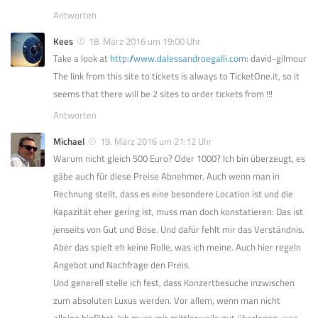
Antworten
Kees
18. März 2016 um 19:00 Uhr
Take a look at
http://www.dalessandroegalli.com
: david-gilmour
The link from this site to tickets is always to TicketOne.it, so it
seems that there will be 2 sites to order tickets from !!!
Antworten
Michael
19. März 2016 um 21:12 Uhr
Warum nicht gleich 500 Euro? Oder 1000? Ich bin überzeugt, es
gäbe auch für diese Preise Abnehmer. Auch wenn man in
Rechnung stellt, dass es eine besondere Location ist und die
Kapazität eher gering ist, muss man doch konstatieren: Das ist
jenseits von Gut und Böse. Und dafür fehlt mir das Verständnis.
Aber das spielt eh keine Rolle, was ich meine. Auch hier regeln
Angebot und Nachfrage den Preis.
Und generell stelle ich fest, dass Konzertbesuche inzwischen
zum absoluten Luxus werden. Vor allem, wenn man nicht
alleine hinfährt. Ich muss mir mittlerweile gut überlegen, was