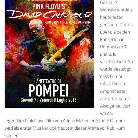
Gilmour’s
Website wurden
heute erste
genauere Details
über die beiden
Konzerten in
Pompeji am 7.
und 8. Juli
veröffentlicht. So
wurde bestätigt,
dass Gilmour
tatsächlich im
Amphitheater
auftreten wird!!
Also genau dort
wo der
legendäre Pink Floyd Film von Adrian Maben entstand! Gilmour
wird als erster Musiker überhaupt in dieser Arena vor Publikum
spielen!