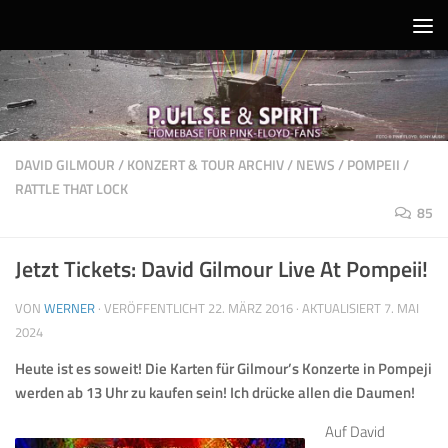
Unter dem Inhalt
DAVID GILMOUR
/
KONZERT & TOUR ARCHIV
/
NEWS
/
POMPEII
/
RATTLE THAT LOCK
85
Jetzt Tickets: David Gilmour Live At Pompeii!
VON
WERNER
· VERÖFFENTLICHT
22. MÄRZ 2016
· AKTUALISIERT
7. MAI
2024
Heute ist es soweit! Die Karten für Gilmour’s Konzerte in Pompeji
werden ab 13 Uhr zu kaufen sein! Ich drücke allen die Daumen!
Auf David