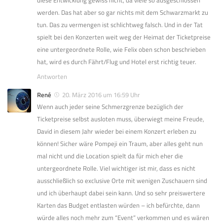
diese Entwicklung gewiss nicht, da viele so ausgeschlossen
werden. Das hat aber so gar nichts mit dem Schwarzmarkt zu
tun. Das zu vermengen ist schlichtweg falsch. Und in der Tat
spielt bei den Konzerten weit weg der Heimat der Ticketpreise
eine untergeordnete Rolle, wie Felix oben schon beschrieben
hat, wird es durch Fährt/Flug und Hotel erst richtig teuer.
Antworten
René
20. März 2016 um 16:59 Uhr
Wenn auch jeder seine Schmerzgrenze bezüglich der
Ticketpreise selbst ausloten muss, überwiegt meine Freude,
David in diesem Jahr wieder bei einem Konzert erleben zu
können! Sicher wäre Pompeji ein Traum, aber alles geht nun
mal nicht und die Location spielt da für mich eher die
untergeordnete Rolle. Viel wichtiger ist mir, dass es nicht
ausschließlich so exclusive Orte mit wenigen Zuschauern sind
und ich überhaupt dabei sein kann. Und so sehr preiswertere
Karten das Budget entlasten würden – ich befürchte, dann
würde alles noch mehr zum “Event” verkommen und es wären