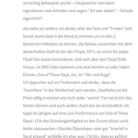
vorsichtig behauptet wurde – Hauptsache man kann
irgendwann mal mitreden und sagen “ Ich war dabei!“ – Schade
eigentlich!”
das sehe ich anders. ich denke, eher die Fans und “Freaks” sind
bereit soviel Geld in die Hand zu nehmen um an den 2
Konzerten teilhaben zu können. die Kulisse zusammen mit dem
ikonenhaften Auftritt der der Floyds 1971, ist schon für jeden
Floyd Fan etwas besonderes. Und weit über den Floyd Orbit
hinaus, ist DAS Video bekannt und viele kennen es oder haben
Echoes, One of These Days, etc. im “Ohr und Auge”.
Ich tippe eher auf ein Fankonzert und denke , dass die
“Eventfans” in der Minderheit sein werden. Zweifellos ist der
Preis völlig irrational und nicht jeder “wahre” Fan wird sich das
leisten können und auch wollen. Auch das ist verständlich. ich
tippe im übrigen auf eine Live Performance von One of These
Days!:-) Ob das Gründungsmitglied an den Drums sitzen wird,
bleibt abzuwarten:-) Nackte Oberkörper oder gar “knietief in
Sand sitzend” schließe ich eher aus:-) Schön, dass es gefilmt