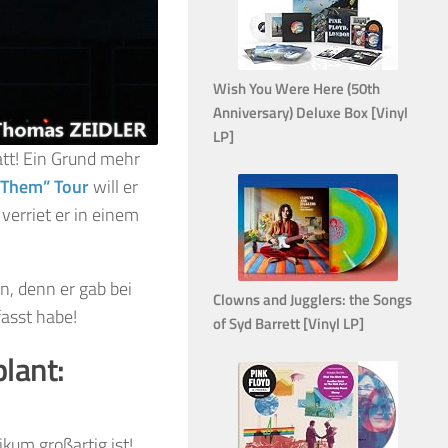
Wish You Were Here (50th
Anniversary) Deluxe Box [Vinyl
LP]
tt! Ein Grund mehr
 Them” Tour
will er
 verriet er in einem
n, denn er gab bei
Clowns and Jugglers: the Songs
fasst habe!
of Syd Barrett [Vinyl LP]
lant:
kum großartig ist!