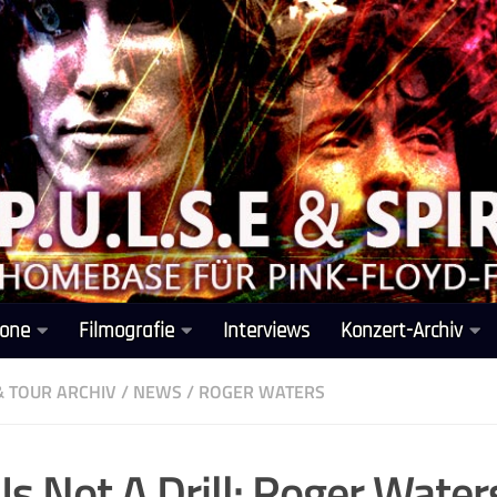
one
Filmografie
Interviews
Konzert-Archiv
& TOUR ARCHIV
/
NEWS
/
ROGER WATERS
 Is Not A Drill: Roger Water