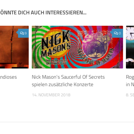
ÖNNTE DICH AUCH INTERESSIEREN...
9
0
andioses
Nick Mason’s Saucerful Of Secrets
Rog
spielen zusätzliche Konzerte
in 
14. NOVEMBER 2018
8. 