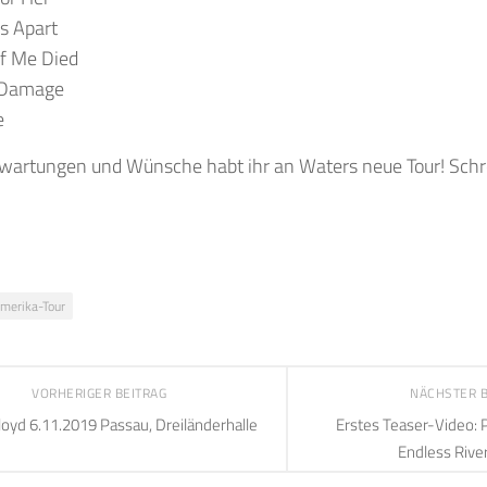
s Apart
f Me Died
 Damage
e
wartungen und Wünsche habt ihr an Waters neue Tour! Schre
merika-Tour
VORHERIGER BEITRAG
NÄCHSTER 
Floyd 6.11.2019 Passau, Dreiländerhalle
Erstes Teaser-Video: 
Endless River