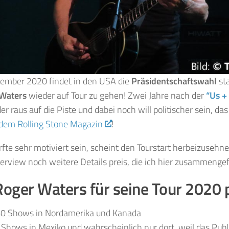
vember 2020 findet
in den USA die
Präsidentschaftswahl
sta
Waters
wieder auf Tour zu gehen! Zwei Jahre nach der
“Us +
r raus auf die Piste und dabei noch will politischer sein, das
 dem Rolling Stone Magazin
!
fte sehr motiviert sein, scheint den Tourstart herbeizusehne
erview noch weitere Details preis, die ich hier zusammenge
oger Waters für seine Tour 2020 p
40 Shows in Nordamerika und Kanada
 Shows in Mexiko und wahrscheinlich nur dort, weil das Publi