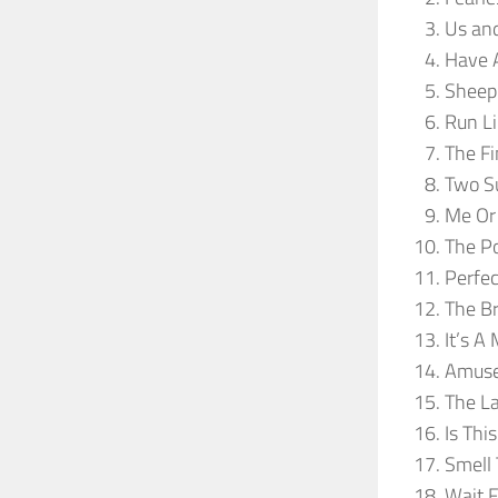
Us an
Have A
Sheep
Run Li
The Fi
Two S
Me Or
The P
Perfe
The B
It’s A 
Amuse
The L
Is Thi
Smell
Wait F