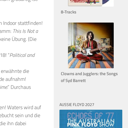
8-Tracks
n Indoor stattfinden!
gramm:
This Is Not a
 keine Übung. (Die
18! “
Political and
 erwähnte die
Clowns and Jugglers: the Songs
ade aufnahm!
of Syd Barrett
time
.” Durchaus
AUSSIE FLOYD 2027
en! Waters wird auf
gebucht sein und die
die ihn dabei