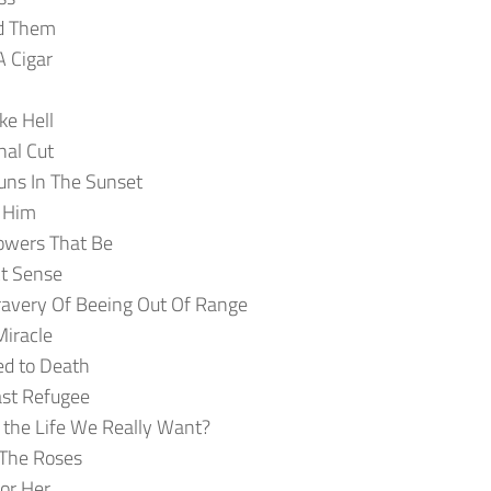
d Them
 Cigar
ke Hell
nal Cut
uns In The Sunset
 Him
owers That Be
ct Sense
ravery Of Beeing Out Of Range
Miracle
d to Death
ast Refugee
s the Life We Really Want?
 The Roses
or Her