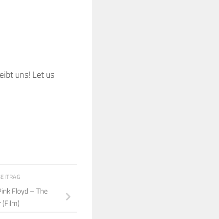
ibt uns! Let us
BEITRAG
Pink Floyd – The
 (Film)