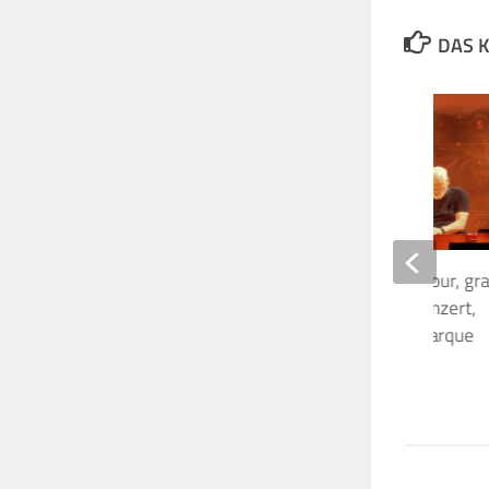
DAS K
Flashback: David Gilmour, gr
zweites São Paulo Konzert,
12.12.2015 Allianz Parque
12. DEZEMBER 2024