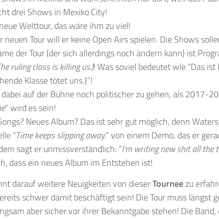
icht drei Shows in Mexiko City!
neue Welttour, das wäre ihm zu viel!
r neuen Tour will er keine Open Airs spielen. Die Shows solle
me der Tour (der sich allerdings noch ändern kann) ist Pro
The ruling class is killing us.)
! Was soviel bedeutet wie “
Das ist
hende Klasse tötet uns.)”!
l dabei auf der Bühne noch politischer zu gehen, als 2017-20
ne
” wird es sein!
ongs? Neues Album? Das ist sehr gut möglich, denn Waters
lle “
Time keeps slipping away.
” von einem Demo, das er ger
em sagt er unmissverständlich: “
I’m writing new shit all the 
h, dass ein neues Album im Entstehen ist!
nt darauf weitere Neuigkeiten von dieser
Tournee
zu erfahr
 bereits schwer damit beschäftigt sein! Die Tour muss längst 
ngsam aber sicher vor ihrer Bekanntgabe stehen! Die Band, 