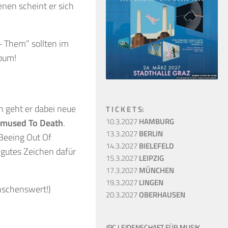
enen scheint er sich
+ Them” sollten im
lbum!
h geht er dabei neue
T I C K E T S:
10.3.2027
HAMBURG
mused To Death
.
13.3.2027
BERLIN
Beeing Out Of
14.3.2027
BIELEFELD
 gutes Zeichen dafür
15.3.2027
LEIPZIG
17.3.2027
MÜNCHEN
19.3.2027
LINGEN
nschenswert!)
20.3.2027
OBERHAUSEN
JPC LEIDENSCHAFT FÜR MUSIK