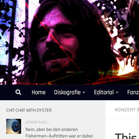
Unter dem Inhalt
Home
Diskografie
Editorial
Fanz
KONZERT 
CHIT CHAT WITH OYSTER
GERDM SAGT:
Nein, aber bei den anderen
This
Fishermen-Auftritten war er dabei