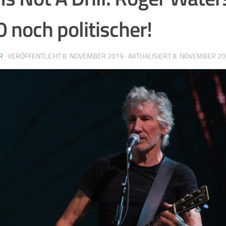
 noch politischer!
R
· VERÖFFENTLICHT
8. NOVEMBER 2019
· AKTUALISIERT
8. NOVEMBER 20