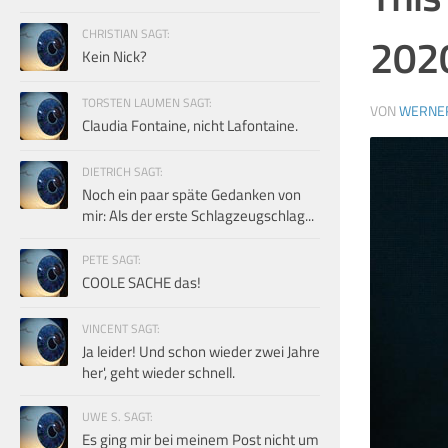
CHRISTIAN SAGT:
2020
Kein Nick?
TORSTEN LAUMEN SAGT:
VON
WERNE
Claudia Fontaine, nicht Lafontaine.
DIETRICH SAGT:
Noch ein paar späte Gedanken von
mir: Als der erste Schlagzeugschlag...
PETE SAGT:
COOLE SACHE das!
VINCENT SAGT:
Ja leider! Und schon wieder zwei Jahre
her', geht wieder schnell.
UWE S. SAGT:
Es ging mir bei meinem Post nicht um