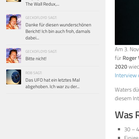
The Wall Redux,...
GECKOFLOYD SAGT:
Danke für diesen wunderschönen
Bericht! Ich bin auch froh, damals
dabei...
Am
3. No
GECKOFLOYD SAGT:
für
Roger 
Bitte nicht!
2020
wiede
ROB SAGT:
Interview
Das UFO hat ein letztes Mal
abgehoben. Ich war zu der...
Waters dür
diesem Int
Was R
30 – 
Einige