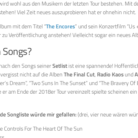
 wird wohl aus den Musikern der letzten Tour bestehen. Mit d
stehen! Viel Zeit neues auszuprobieren hat er ohnehin nicht.
lbum mit dem Titel “
The Encores
” und sein Konzertfilm “Us 
 zu Veröffentlichung anstehen! Vielleicht sogar ein neues A
 Songs?
 nach den Songs seiner
Setlist
ist eine spannende! Hoffentlic
ergisst nicht auf die Alben
The Final Cut
,
Radio Kaos
und
A
er’s Dream”, “Two Suns In The Sunset” und “The Bravery Of 
e er am Ende der 2018er Tour vereinzelt spielte scheinen ein
de Songliste würde mir gefallen:
(drei, vier neue wären wü
e Controls For The Heart Of The Sun
ss