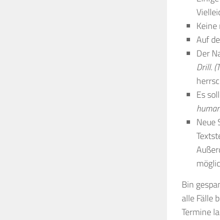
Vielle
Keine 
Auf de
Der Na
Drill. (
herrsc
Es sol
huma
Neue S
Textste
Außerd
möglic
Bin gespan
alle Fälle
Termine la