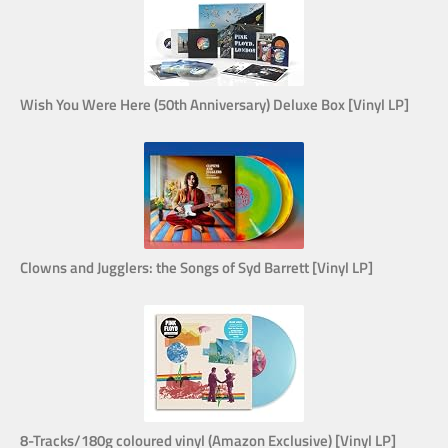
Wish You Were Here (50th Anniversary) Deluxe Box [Vinyl LP]
Clowns and Jugglers: the Songs of Syd Barrett [Vinyl LP]
8-Tracks/180g coloured vinyl (Amazon Exclusive) [Vinyl LP]