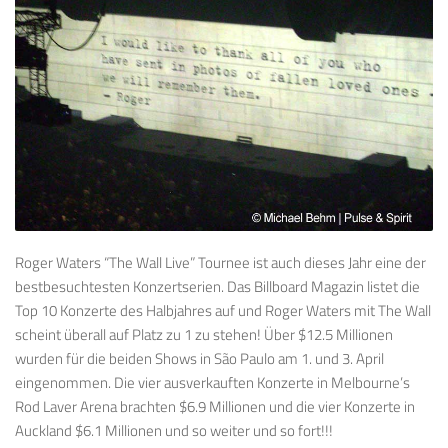
Roger Waters “The Wall Live” Tournee ist auch dieses Jahr eine der
bestbesuchtesten Konzertserien. Das Billboard Magazin listet die
Top 10 Konzerte des Halbjahres auf und Roger Waters mit The Wall
scheint überall auf Platz zu 1 zu stehen! Über $12.5 Millionen
wurden für die beiden Shows in São Paulo am 1. und 3. April
eingenommen. Die vier ausverkauften Konzerte in Melbourne’s
Rod Laver Arena brachten $6.9 Millionen und die vier Konzerte in
Auckland $6.1 Millionen und so weiter und so fort!!!