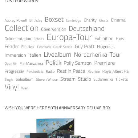
LOST FOR WORDS
Boxset
Cinema
Charity
Aubrey Powell
Birthday
Cambridge
Charts
Collection
Deutschland
Coverversion
Europa-Tour
Exhibition
Fans
Dokumentation
Echoes
Fender
Guy Pratt
Festival
Hipgnosis
Gerald Scarfe
Flashback
Livealbum
Nordamerika-Tour
Italien
Immersion
Politik
Premiere
Polly Samson
Open Air
Phil Manzanera
Rest in Peace
Progressiv
Royal Albert Hall
Radio
Reunion
Psychedelic
Stream
Studio
Soloalbum
Tickets
Südamerika
Steven Wilson
Single
Vinyl
Wien
WISH YOU WERE HERE 50TH ANNIVERSARY DELUXE BOX