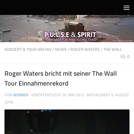
Unter dem Inhalt
KONZERT & TOUR ARCHIV
/
NEWS
/
ROGER WATERS
/
THE WALL
0
Roger Waters bricht mit seiner The Wall
Tour Einnahmenrekord
VON
WERNER
· VERÖFFENTLICHT
20. MAI 2012
· AKTUALISIERT
6. AUGUST
2018