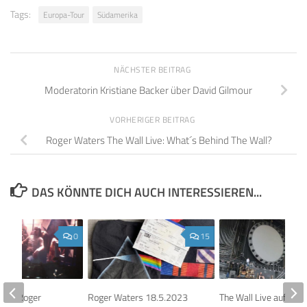
Tags:
Europa-Tour
Südamerika
NÄCHSTER BEITRAG
Moderatorin Kristiane Backer über David Gilmour
VORHERIGER BEITRAG
Roger Waters The Wall Live: What´s Behind The Wall?
DAS KÖNNTE DICH AUCH INTERESSIEREN...
0
15
Tour: Roger
Roger Waters 18.5.2023
The Wall Live auf der