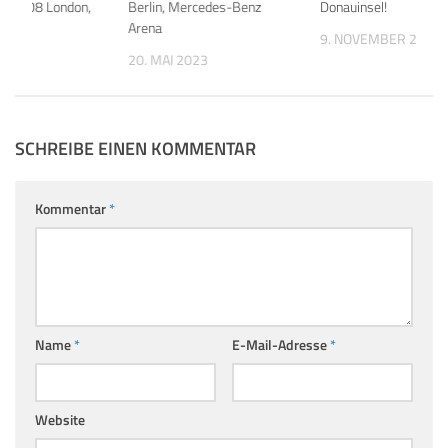
.5.2008 London,
Berlin, Mercedes-Benz
Donauinsel!
Arena
9. NOVEMBER 2012
008
20. MAI 2023
SCHREIBE EINEN KOMMENTAR
Kommentar
*
Name
*
E-Mail-Adresse
*
Website