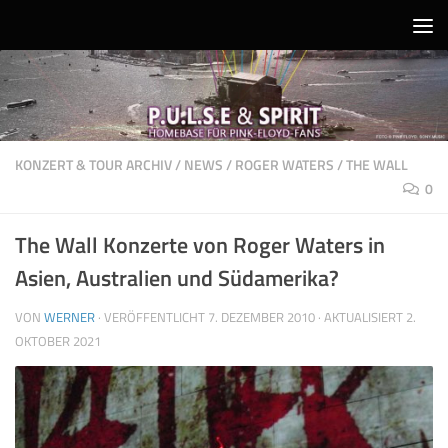
Unter dem Inhalt
KONZERT & TOUR ARCHIV
/
NEWS
/
ROGER WATERS
/
THE WALL
0
The Wall Konzerte von Roger Waters in
Asien, Australien und Südamerika?
VON
WERNER
· VERÖFFENTLICHT
7. DEZEMBER 2010
· AKTUALISIERT
2.
OKTOBER 2021