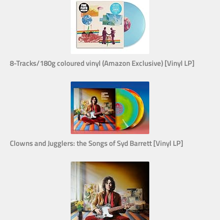
8-Tracks/180g coloured vinyl (Amazon Exclusive) [Vinyl LP]
Clowns and Jugglers: the Songs of Syd Barrett [Vinyl LP]