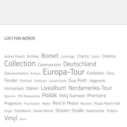
LOST FOR WORDS
Boxset
Cinema
Charity
Aubrey Powell
Birthday
Cambridge
Charts
Collection
Deutschland
Coverversion
Europa-Tour
Exhibition
Fans
Dokumentation
Echoes
Guy Pratt
Fender
Festival
Hipgnosis
Gerald Scarfe
Flashback
Livealbum
Nordamerika-Tour
Italien
Immersion
Politik
Premiere
Polly Samson
Open Air
Phil Manzanera
Rest in Peace
Progressiv
Royal Albert Hall
Radio
Reunion
Psychedelic
Stream
Studio
Soloalbum
Tickets
Südamerika
Steven Wilson
Single
Vinyl
Wien