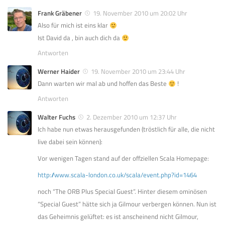
Frank Gräbener
19. November 2010 um 20:02 Uhr
Also für mich ist eins klar
Ist David da , bin auch dich da
Antworten
Werner Haider
19. November 2010 um 23:44 Uhr
Dann warten wir mal ab und hoffen das Beste
!
Antworten
Walter Fuchs
2. Dezember 2010 um 12:37 Uhr
Ich habe nun etwas herausgefunden (tröstlich für alle, die nicht
live dabei sein können):
Vor wenigen Tagen stand auf der offziellen Scala Homepage:
http://www.scala-london.co.uk/scala/event.php?id=1464
noch “The ORB Plus Special Guest”. Hinter diesem ominösen
“Special Guest” hätte sich ja Gilmour verbergen können. Nun ist
das Geheimnis gelüftet: es ist anscheinend nicht Gilmour,