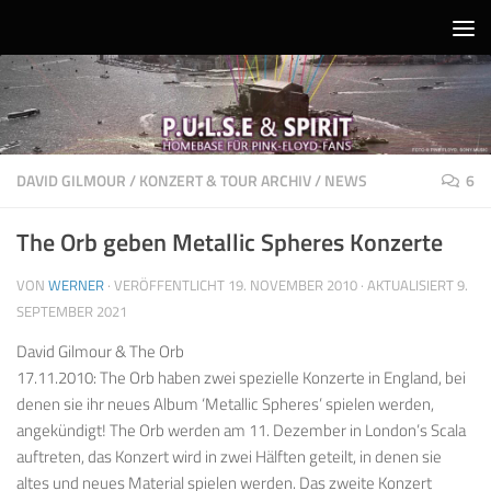
Unter dem Inhalt
DAVID GILMOUR
/
KONZERT & TOUR ARCHIV
/
NEWS
6
The Orb geben Metallic Spheres Konzerte
VON
WERNER
· VERÖFFENTLICHT
19. NOVEMBER 2010
· AKTUALISIERT
9.
SEPTEMBER 2021
David Gilmour & The Orb
17.11.2010: The Orb haben zwei spezielle Konzerte in England, bei
denen sie ihr neues Album ‘Metallic Spheres’ spielen werden,
angekündigt! The Orb werden am 11. Dezember in London’s Scala
auftreten, das Konzert wird in zwei Hälften geteilt, in denen sie
altes und neues Material spielen werden. Das zweite Konzert