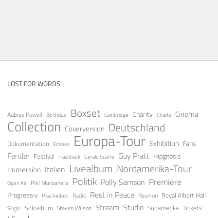
LOST FOR WORDS
Boxset
Cinema
Charity
Aubrey Powell
Birthday
Cambridge
Charts
Collection
Deutschland
Coverversion
Europa-Tour
Exhibition
Fans
Dokumentation
Echoes
Fender
Guy Pratt
Festival
Hipgnosis
Gerald Scarfe
Flashback
Livealbum
Nordamerika-Tour
Italien
Immersion
Politik
Premiere
Polly Samson
Open Air
Phil Manzanera
Rest in Peace
Progressiv
Royal Albert Hall
Radio
Reunion
Psychedelic
Stream
Studio
Soloalbum
Tickets
Südamerika
Steven Wilson
Single