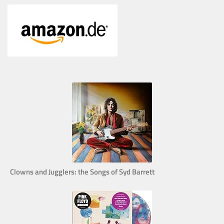
Clowns and Jugglers: the Songs of Syd Barrett