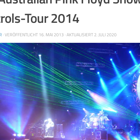
rols-Tour 2014
R
· VERÖFFENTLICHT
16. MAI 2013
· AKTUALISIERT
2. JULI 2020