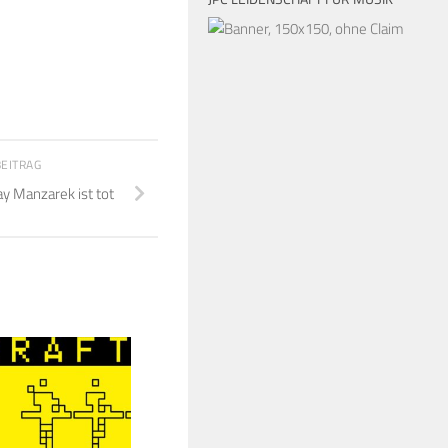
BEITRAG
y Manzarek ist tot
14