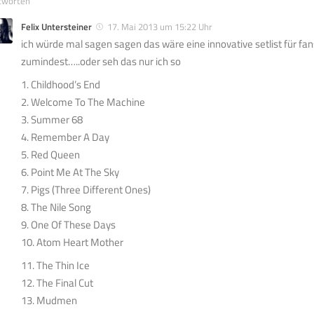
tworten
Felix Untersteiner
17. Mai 2013 um 15:22 Uhr
ich würde mal sagen sagen das wäre eine innovative setlist für f
zumindest…..oder seh das nur ich so
1. Childhood’s End
2. Welcome To The Machine
3. Summer 68
4. Remember A Day
5. Red Queen
6. Point Me At The Sky
7. Pigs (Three Different Ones)
8. The Nile Song
9. One Of These Days
10. Atom Heart Mother
11. The Thin Ice
12. The Final Cut
13. Mudmen