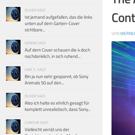
OLIVER SAGT:
Cont
Ist jemand aufgefallen, das die links
unten auf dem Garten-Cover
sichtbare...
VON
WERNE
GERDM SAGT:
Auf dem Cover schauen die 4 doch
nachdenklich, in sich ruhend...
UWE S. SAGT:
Bin ja nun sehr gespannt, ob Sony
Animals 50 auf den...
OLIVER SAGT:
Also ich halte es ehrlich gesagt für
komplett unrealistisch, dass Sony...
CHRISHB SAGT:
Vielleicht verrät uns der