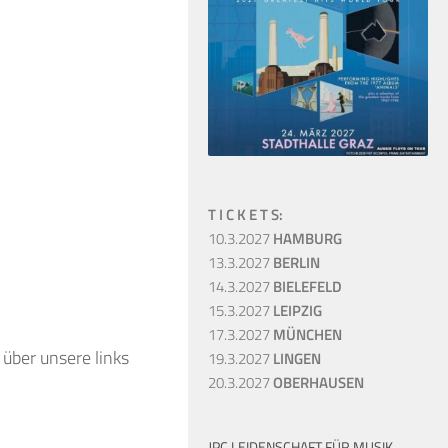
T I C K E T S:
10.3.2027
HAMBURG
13.3.2027
BERLIN
14.3.2027
BIELEFELD
15.3.2027
LEIPZIG
17.3.2027
MÜNCHEN
 über unsere links
19.3.2027
LINGEN
20.3.2027
OBERHAUSEN
JPC LEIDENSCHAFT FÜR MUSIK