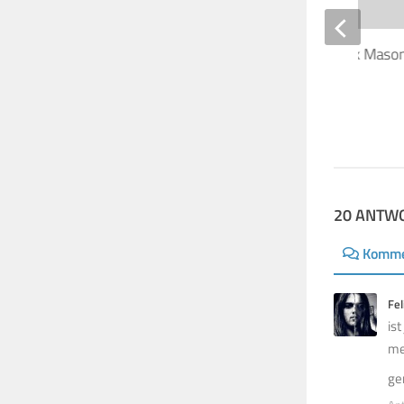
Deutschlandfunk: Nick Mason
The Early Years Box
7. NOVEMBER 2016
20 ANTW
Komme
Fel
is
me
ge