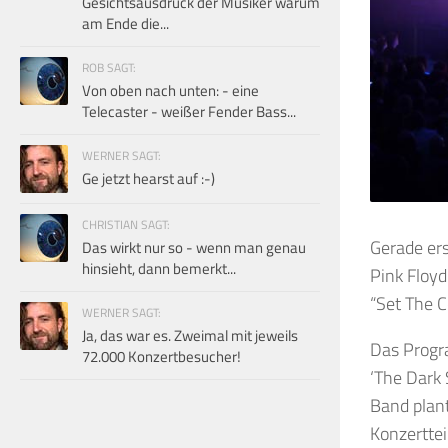
Gesichtsausdruck der Musiker warum
am Ende die...
ROB SAGT:
Von oben nach unten: - eine
Telecaster - weißer Fender Bass...
WERNER SAGT:
Ge jetzt hearst auf :-)
CHRISTIAN SAGT:
Gerade ers
Das wirkt nur so - wenn man genau
hinsieht, dann bemerkt...
Pink Floyd
“Set The Co
WERNER SAGT:
Ja, das war es. Zweimal mit jeweils
Das Progr
72.000 Konzertbesucher!
‘The Dark 
Band plan
Konzerttei