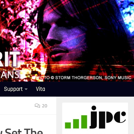
Support
Vita
20
w Set The