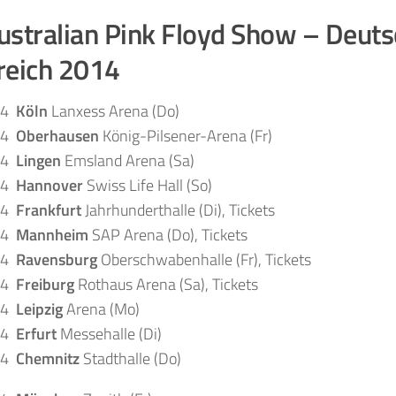
ustralian Pink Floyd Show – Deuts
reich 2014
14
Köln
Lanxess Arena (Do)
14
Oberhausen
König-Pilsener-Arena (Fr)
14
Lingen
Emsland Arena (Sa)
14
Hannover
Swiss Life Hall (So)
14
Frankfurt
Jahrhunderthalle (Di), Tickets
14
Mannheim
SAP Arena (Do), Tickets
14
Ravensburg
Oberschwabenhalle (Fr), Tickets
14
Freiburg
Rothaus Arena (Sa), Tickets
14
Leipzig
Arena (Mo)
14
Erfurt
Messehalle (Di)
14
Chemnitz
Stadthalle (Do)