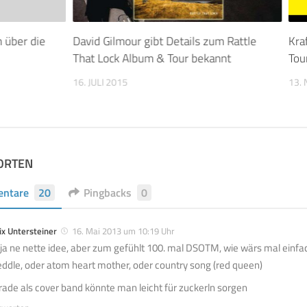
 über die
David Gilmour gibt Details zum Rattle
Kra
That Lock Album & Tour bekannt
Tou
16. JULI 2015
13.
ORTEN
ntare
20
Pingbacks
0
ix Untersteiner
16. Mai 2013 um 10:19 Uhr
t ja ne nette idee, aber zum gefühlt 100. mal DSOTM, wie wärs mal einfa
ddle, oder atom heart mother, oder country song (red queen)
rade als cover band könnte man leicht für zuckerln sorgen