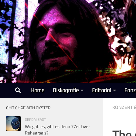
Unter dem Inhalt
Home
Diskografie
Editorial
Fanz
KONZERT 
CHIT CHAT WITH OYSTER
GERDM SAGT:
Wo gab es, gibt es denn 77er Live-
The 
Rehearsals?