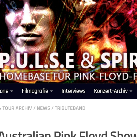
one
Filmografie
Interviews
Konzert-Archiv
& TOUR ARCHIV
/
NEWS
/
TRIBUTEBAND
Australian Pink Floyd Sho