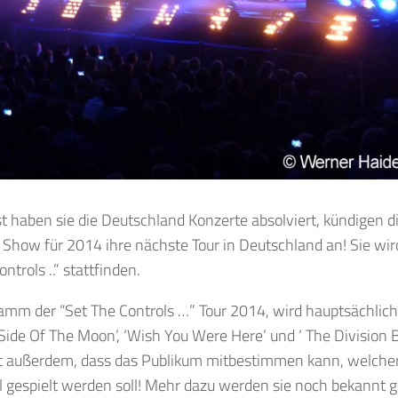
t haben sie die Deutschland Konzerte absolviert, kündigen d
 Show für 2014 ihre nächste Tour in Deutschland an! Sie wi
ntrols ..” stattfinden.
amm der “Set The Controls …” Tour 2014, wird hauptsächlich
Side Of The Moon’, ‘Wish You Were Here’ und ‘ The Division B
t außerdem, dass das Publikum mitbestimmen kann, welche
l gespielt werden soll! Mehr dazu werden sie noch bekannt 