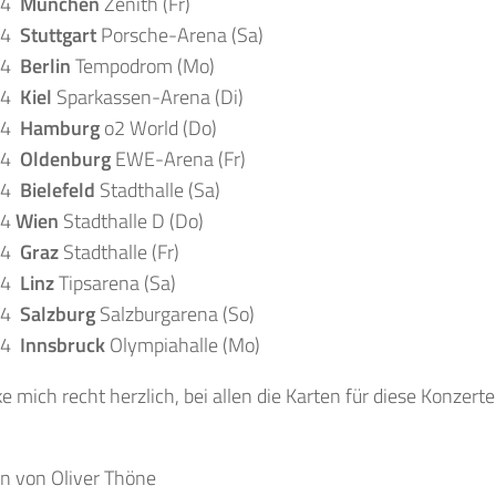
14
München
Zenith (Fr)
14
Stuttgart
Porsche-Arena (Sa)
14
Berlin
Tempodrom (Mo)
14
Kiel
Sparkassen-Arena (Di)
14
Hamburg
o2 World (Do)
14
Oldenburg
EWE-Arena (Fr)
14
Bielefeld
Stadthalle (Sa)
14
Wien
Stadthalle D (Do)
14
Graz
Stadthalle (Fr)
14
Linz
Tipsarena (Sa)
14
Salzburg
Salzburgarena (So)
14
Innsbruck
Olympiahalle (Mo)
e mich recht herzlich, bei allen die Karten für diese Konzerte
on von Oliver Thöne