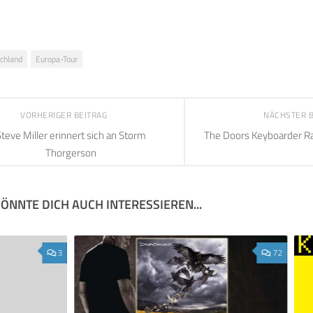
chland
Europa-Tour
VORHERIGER BEITRAG
NÄCHSTER 
teve Miller erinnert sich an Storm
The Doors Keyboarder Ra
Thorgerson
ÖNNTE DICH AUCH INTERESSIEREN...
3
72