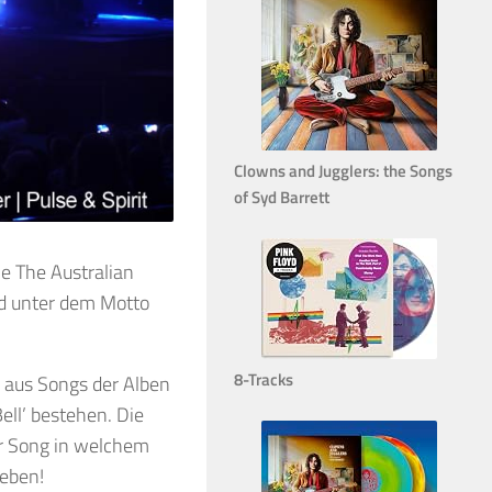
Clowns and Jugglers: the Songs
of Syd Barrett
ie The Australian
rd unter dem Motto
8-Tracks
 aus Songs der Alben
ell’ bestehen. Die
r Song in welchem
geben!