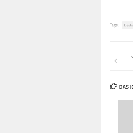
Tags:
Deuts
S
DAS K