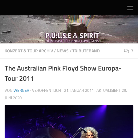
Unter dem Inhalt
KONZERT & TOUR ARCHIV
/
NEWS
/
TRIBUTEBAND
7
The Australian Pink Floyd Show Europa-
Tour 2011
VON
WERNER
· VERÖFFENTLICHT
21. JANUAR 2011
· AKTUALISIERT
29.
JUNI 2020