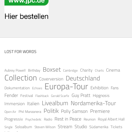
LOST FOR WORDS
Boxset
Cinema
Charity
Aubrey Powell
Birthday
Cambridge
Charts
Collection
Deutschland
Coverversion
Europa-Tour
Exhibition
Fans
Dokumentation
Echoes
Fender
Guy Pratt
Festival
Hipgnosis
Gerald Scarfe
Flashback
Livealbum
Nordamerika-Tour
Italien
Immersion
Politik
Premiere
Polly Samson
Open Air
Phil Manzanera
Rest in Peace
Progressiv
Royal Albert Hall
Radio
Reunion
Psychedelic
Stream
Studio
Soloalbum
Tickets
Südamerika
Steven Wilson
Single