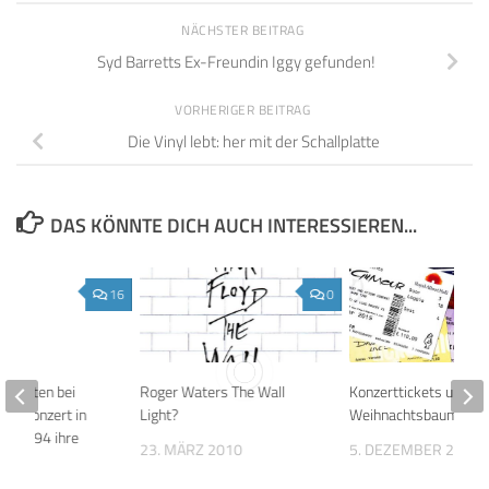
NÄCHSTER BEITRAG
Syd Barretts Ex-Freundin Iggy gefunden!
VORHERIGER BEITRAG
Die Vinyl lebt: her mit der Schallplatte
DAS KÖNNTE DICH AUCH INTERESSIEREN...
16
0
änderten bei
Roger Waters The Wall
Konzerttickets unter
ten Konzert in
Light?
Weihnachtsbaum
.8.1994 ihre
23. MÄRZ 2010
5. DEZEMBER 2017