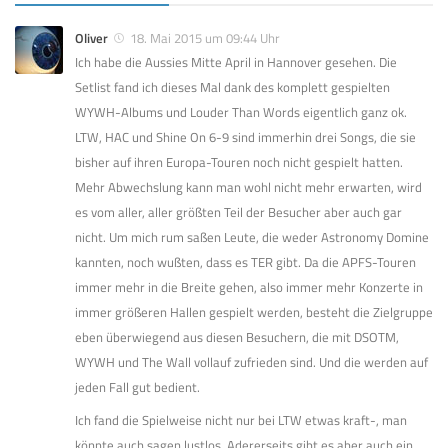
Oliver
18. Mai 2015 um 09:44 Uhr
Ich habe die Aussies Mitte April in Hannover gesehen. Die
Setlist fand ich dieses Mal dank des komplett gespielten
WYWH-Albums und Louder Than Words eigentlich ganz ok.
LTW, HAC und Shine On 6-9 sind immerhin drei Songs, die sie
bisher auf ihren Europa-Touren noch nicht gespielt hatten.
Mehr Abwechslung kann man wohl nicht mehr erwarten, wird
es vom aller, aller größten Teil der Besucher aber auch gar
nicht. Um mich rum saßen Leute, die weder Astronomy Domine
kannten, noch wußten, dass es TER gibt. Da die APFS-Touren
immer mehr in die Breite gehen, also immer mehr Konzerte in
immer größeren Hallen gespielt werden, besteht die Zielgruppe
eben überwiegend aus diesen Besuchern, die mit DSOTM,
WYWH und The Wall vollauf zufrieden sind. Und die werden auf
jeden Fall gut bedient.
Ich fand die Spielweise nicht nur bei LTW etwas kraft-, man
könnte auch sagen lustlos. Adererseits gibt es aber auch ein