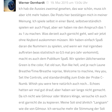
Werner Dornhardt
19. Mai 2015 um 13:04 Uhr
Ich hab die Aussies zweimal gesehen, das war schön, muss ich
aber icht mehr haben. Die Posts hier bestätigen mich in meiner
Meinung. Ich spiele selbst in einer Band, selbstverständlich
spielen wir auch Floyd, aber wir haben nie den Anspruch das 1
zu 1 zu machen. Was derzeit auch garnicht geht, weil wir jetzt
ohne Keybord auskommen müssen. Wir haben einfach Spaß
daran die Nummern zu spielen, und wenn wir mal irgendwo
auftreten (was statistisch so 0,5 mal pro Jahr vorkommt),
macht es auch dem Publikum Spaß. Wir spielen üblicherweise
Green is the color, Fat old sun, Run like hell, und je nach Laune
Breathe/Time/Breathe reprise, Welcome to machine, Hey you,
Set the Controls, und standardmäßig zum Ende der Probe C-
Numb. Whish you were here natürlich auch noch… Echoes
hatten wir mal gut drauf, aber haben wir lange nicht gemacht.
Da ich nicht wie Gilmour oder Waters klinge, versuche ich auch
erst garnicht die zu kopieren. Meine Soli sind ähnlich “Langsam”
wie die von Gilmour. Ich versuche mehr die Stimmung der Soli