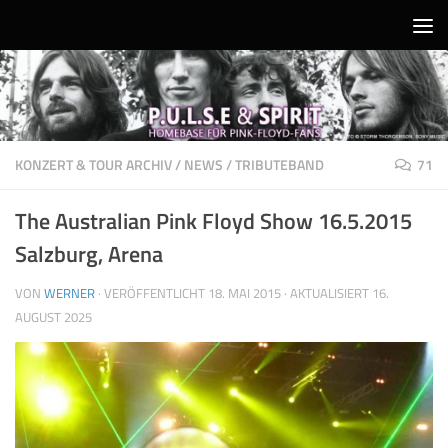
Unter dem Inhalt
KONZERT & TOUR ARCHIV
/
NEWS
/
TRIBUTEBAND
71
The Australian Pink Floyd Show 16.5.2015
Salzburg, Arena
VON
WERNER
· VERÖFFENTLICHT
18. MAI 2015
· AKTUALISIERT
16.
AUGUST 2025