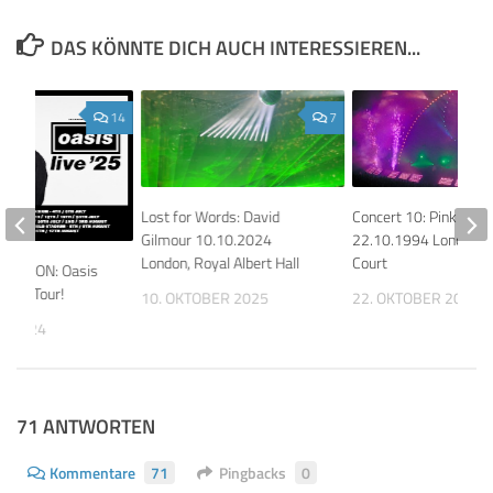
DAS KÖNNTE DICH AUCH INTERESSIEREN...
14
7
Lost for Words: David
Concert 10: Pink Floy
Gilmour 10.10.2024
22.10.1994 London, E
London, Royal Albert Hall
Court
 REUNION: Oasis
 auf Tour!
10. OKTOBER 2025
22. OKTOBER 2025
T 2024
71 ANTWORTEN
Kommentare
71
Pingbacks
0