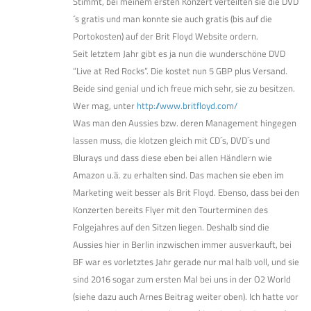
Stimmt, bei meinem ersten Konzert verteilten sie die DVD
´s gratis und man konnte sie auch gratis (bis auf die
Portokosten) auf der Brit Floyd Website ordern.
Seit letztem Jahr gibt es ja nun die wunderschöne DVD
“Live at Red Rocks”. Die kostet nun 5 GBP plus Versand.
Beide sind genial und ich freue mich sehr, sie zu besitzen.
Wer mag, unter
http://www.britfloyd.com/
Was man den Aussies bzw. deren Management hingegen
lassen muss, die klotzen gleich mit CD´s, DVD´s und
Blurays und dass diese eben bei allen Händlern wie
Amazon u.ä. zu erhalten sind. Das machen sie eben im
Marketing weit besser als Brit Floyd. Ebenso, dass bei den
Konzerten bereits Flyer mit den Tourterminen des
Folgejahres auf den Sitzen liegen. Deshalb sind die
Aussies hier in Berlin inzwischen immer ausverkauft, bei
BF war es vorletztes Jahr gerade nur mal halb voll, und sie
sind 2016 sogar zum ersten Mal bei uns in der O2 World
(siehe dazu auch Arnes Beitrag weiter oben). Ich hatte vor