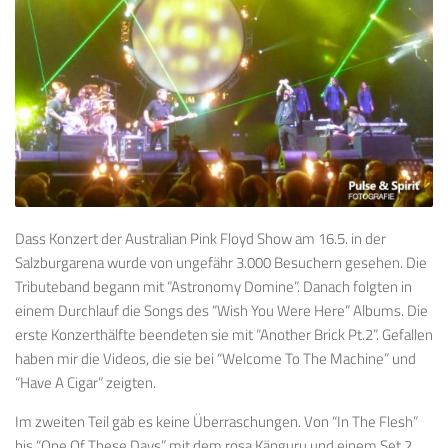
Dass Konzert der Australian Pink Floyd Show am 16.5. in der
Salzburgarena wurde von ungefähr 3.000 Besuchern gesehen. Die
Tributeband begann mit “Astronomy Domine”. Danach folgten in
einem Durchlauf die Songs des “Wish You Were Here” Albums. Die
erste Konzerthälfte beendeten sie mit “Another Brick Pt.2”. Gefallen
haben mir die Videos, die sie bei “Welcome To The Machine” und
“Have A Cigar” zeigten.
Im zweiten Teil gab es keine Überraschungen. Von “In The Flesh”
bis “One Of These Days” mit dem rosa Känguru und einem Set 2