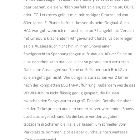
paar Sachen, die sie wirklich perfekt spielen, zB Shine on, OOTD
oder LTF. Letzteres gefällt mir -mit rockiger Gitarre und von
80er-Jahre-E-Pianos befreit- besser als beim Original. Auch
HAC war gut, wenn ich mir auch eine an 77 angelehnte Version
mit Gilmours krachendem Riff gewünscht hätte. Leider kriegen
es die Aussies auch nicht hin, in ihren Shows einen
floydgerechten Spannungsbogen aufzubauen. AD vor Shine on
einzuschieben kann man vielleicht so gerade noch vertreten.
Nach dem Ausklingen von Shine on 6-9 aber noch Brick2 zu
spielen geht gar nicht. Wie übrigens auch schon vor 2 Jahren
nach der kompletten DSOTM-Aufführung. Außerdem wurde das
WYWH-Album nicht flüssig genug gespielt, die Pausen
zwischen den Songs waren zu groß. Das sind Details, die aber
bei den Ticketpreisen und den immer kürzer werdenden Shows
durchaus ärgerlich sind. Da die Leute vor den Zugaben
trotzdem in Scharen die Halle verlassen, um schneller vom
Parkplatz zu kommen, gibt es aber durchaus noch weiteres
Kürzungspotenzial…