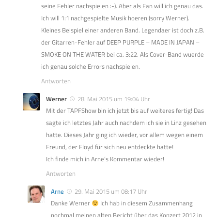
seine Fehler nachspielen :-). Aber als Fan will ich genau das.
Ich will 1:1 nachgespielte Musik hoeren (sorry Werner).
Kleines Beispiel einer anderen Band. Legendaer ist doch z.B.
der Gitarren-Fehler auf DEEP PURPLE – MADE IN JAPAN –
SMOKE ON THE WATER bei ca. 3:22. Als Cover-Band wuerde
ich genau solche Errors nachspielen.
Antworten
Werner
28. Mai 2015 um 19:04 Uhr
Mit der TAPFShow bin ich jetzt bis auf weiteres fertig! Das
sagte ich letztes Jahr auch nachdem ich sie in Linz gesehen
hatte. Dieses Jahr ging ich wieder, vor allem wegen einem
Freund, der Floyd für sich neu entdeckte hatte!
Ich finde mich in Arne’s Kommentar wieder!
Antworten
Arne
29. Mai 2015 um 08:17 Uhr
Danke Werner
Ich hab in diesem Zusammenhang
nochmal meinen alten Bericht über das Konzert 2012 in