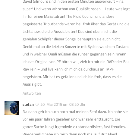
David Gilmours sind in den ersten Minuten ausverkauft – na
super! Und wenn wir schon von Qualität reden – Leute was legt
Ihr für einen Maßstab an! The Floid Council und andere
begeisterte Tributbands wären heil froh über das Gerät und die
Lichtshow, die die Aussis bieten! Das sind eben nicht die
genialen Schöpfer dieser Songs, behaupten sie auch nicht.
Denkt mal an die letzten Konzerte mit Syd; in welchem Zustand
und in welcher Quali müssen die runter gegangen sein! Wenn
ich das Original von PF hören will, zieh ich mir die DVD oder Blu
Ray rein – und live kann ich mich da durchaus an TAPF
begeistern. Mir hat es gefallen und ich bin froh, dass es die
Aussis gibt.
Antworten
stefan
20. Mai 2015 um 08:20 Uhr
Na dann geb ich auch noch mal meinen Senf dazu. Ich habe sie
vor ein paar Jahren gesehen und war sehr enttäuscht. Die
ganze Sache klingt irgendwie zu standardisiert, fast freudlos.
Wiederwillig habe ich mich dann noch mal auf Brit Floyd