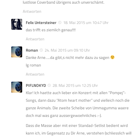
lustlose Coverband übrigens auch unverschämt.
Antworten
Felix Untersteiner
18. Mai 2015 um 10:47 Uhr
das trifft es ziemlich genau!!!!
Antworten
Roman
24. Mai 2015 um 09:10 Uhr
Danke Arne…..da gibt,s nicht mehr dazu zu sagen
lg roman
Antworten
PIFLNOKYD
28. Mai 2015 um 12:25 Uhr
Klar! Ich haette auch lieber ein Konzert mit allen “Pompej”-
Songs, dann dazu “Atom heart mother” und vielleich noch die
ganze Animals. Die zweite Scheibe von Ummagumma waere
doch mal was ganz aussergewoehnliches :-).
Dass die Masse aber mit einer Standad-Setlist bedient wird
kann ich, im Gegensatz zu Dir Arne, verstehen (schliesslich will