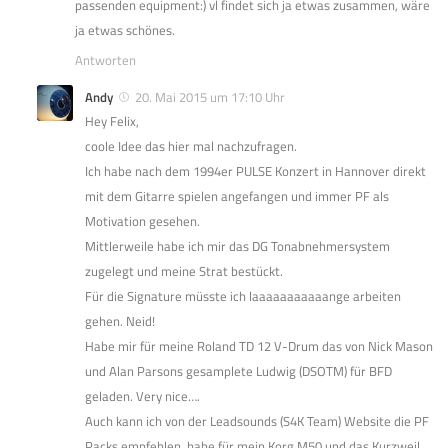
passenden equipment:) vl findet sich ja etwas zusammen, wäre
ja etwas schönes.
Antworten
Andy
20. Mai 2015 um 17:10 Uhr
Hey Felix,
coole Idee das hier mal nachzufragen.
Ich habe nach dem 1994er PULSE Konzert in Hannover direkt
mit dem Gitarre spielen angefangen und immer PF als
Motivation gesehen.
Mittlerweile habe ich mir das DG Tonabnehmersystem
zugelegt und meine Strat bestückt.
Für die Signature müsste ich laaaaaaaaaaange arbeiten
gehen. Neid!
Habe mir für meine Roland TD 12 V-Drum das von Nick Mason
und Alan Parsons gesamplete Ludwig (DSOTM) für BFD
geladen. Very nice….
Auch kann ich von der Leadsounds (S4K Team) Website die PF
Packs empfehlen, habe für mein Korg M50 und das Kurzweil