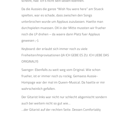
scheint, hab’ ich’s nicht sein lassen koennen.
Da die Aussies die ganze *Wish You were here” am Stueck
spielten, war es schade, dass zwischen den Songs
unterbrochen wurde um Applaus zuzulassen. Haette man
durchspielen muessen. OK in der Mitte mussten wir frueher
noch die LP drehen – da waere dann Platz fuer Applaus
gewesen ;-).
Keyboard: der erlaubt sich immer noch zu viele
Freiheiten/Improvisationen (JA ICH GEBE ES ZU. ICH LIEBE DAS
ORIGINAL!!!)
Saenger: Ebenfalls zu weit weg vom Original. Wie schon
frueher, ist er immer noch zu rockig. Gemaess Aussie-
Hompage war der mal im Queen-Musical. Da haette er mir
wahrscheinlich gefallen.
Der Gitarist links war nicht nur schlecht abgemischt sondern
auch bei weitem nicht so gut wie…
…der Gitarist auf der rechten Seite. Dessen Comfortably