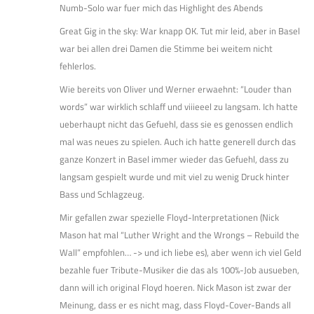
Numb-Solo war fuer mich das Highlight des Abends
Great Gig in the sky: War knapp OK. Tut mir leid, aber in Basel
war bei allen drei Damen die Stimme bei weitem nicht
fehlerlos.
Wie bereits von Oliver und Werner erwaehnt: “Louder than
words” war wirklich schlaff und viiieeel zu langsam. Ich hatte
ueberhaupt nicht das Gefuehl, dass sie es genossen endlich
mal was neues zu spielen. Auch ich hatte generell durch das
ganze Konzert in Basel immer wieder das Gefuehl, dass zu
langsam gespielt wurde und mit viel zu wenig Druck hinter
Bass und Schlagzeug.
Mir gefallen zwar spezielle Floyd-Interpretationen (Nick
Mason hat mal “Luther Wright and the Wrongs – Rebuild the
Wall” empfohlen… -> und ich liebe es), aber wenn ich viel Geld
bezahle fuer Tribute-Musiker die das als 100%-Job ausueben,
dann will ich original Floyd hoeren. Nick Mason ist zwar der
Meinung, dass er es nicht mag, dass Floyd-Cover-Bands all