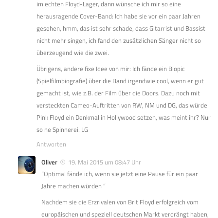
im echten Floyd-Lager, dann wünsche ich mir so eine
herausragende Cover-Band: Ich habe sie vor ein paar Jahren
gesehen, hmm, das ist sehr schade, dass Gitarrist und Bassist
nicht mehr singen, ich fand den zusätzlichen Sänger nicht so
überzeugend wie die zwei.
Übrigens, andere fixe Idee von mir: Ich fände ein Biopic
(Spielfilmbiografie) über die Band irgendwie cool, wenn er gut
gemacht ist, wie z.B. der Film über die Doors. Dazu noch mit
versteckten Cameo-Auftritten von RW, NM und DG, das würde
Pink Floyd ein Denkmal in Hollywood setzen, was meint ihr? Nur
so ne Spinnerei. LG
Antworten
Oliver
19. Mai 2015 um 08:47 Uhr
“Optimal fände ich, wenn sie jetzt eine Pause für ein paar
Jahre machen würden ”
Nachdem sie die Erzrivalen von Brit Floyd erfolgreich vom
europäischen und speziell deutschen Markt verdrängt haben,