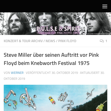
Unter dem Inhalt
KONZERT & TOUR ARCHIV
/
NEWS
/
PINK FLOYD
1
Steve Miller über seinen Auftritt vor Pink
Floyd beim Knebworth Festival 1975
VON
WERNER
· VERÖFFENTLICHT
30. OKTOBER 2019
· AKTUALISIERT
30.
OKTOBER 2019