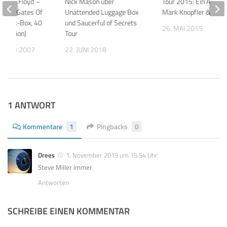
: Pink Floyd –
Nick Mason über
Tour 2015: Ein Abend 
At The Gates Of
Unattended Luggage Box
Mark Knopfler & Ban
 Book-Box, 40
und Saucerful of Secrets
26. MAI 2015
 Edition)
Tour
EMBER 2007
22. JUNI 2018
1 ANTWORT
Kommentare
1
Pingbacks
0
Drees
1. November 2019 um 15:54 Uhr
Steve Miller immer
Antworten
SCHREIBE EINEN KOMMENTAR