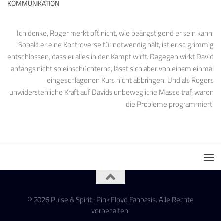
KOMMUNIKATION
Ich denke, Roger merkt oft nicht, wie beängstigend er sein kann.
Sobald er eine Kontroverse für notwendig hält, ist er so grimmig
entschlossen, dass er alles in den Kampf wirft. Dagegen wirkt David
anfangs nicht so einschüchternd, lässt sich aber von einem einmal
eingeschlagenen Kurs nicht abbringen. Und als Rogers
unwiderstehliche Kraft auf Davids unbewegliche Masse traf, waren
die Probleme programmiert.
© 2026 Pulse & Spirit : Pink Floyd Fanbasis. Alle Rechte
vorbehalten.