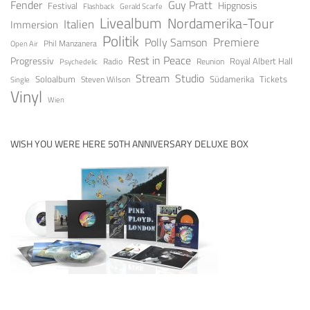
Guy Pratt
Fender
Festival
Hipgnosis
Gerald Scarfe
Flashback
Livealbum
Nordamerika-Tour
Italien
Immersion
Politik
Premiere
Polly Samson
Open Air
Phil Manzanera
Rest in Peace
Progressiv
Royal Albert Hall
Radio
Reunion
Psychedelic
Stream
Studio
Soloalbum
Tickets
Südamerika
Steven Wilson
Single
Vinyl
Wien
WISH YOU WERE HERE 50TH ANNIVERSARY DELUXE BOX