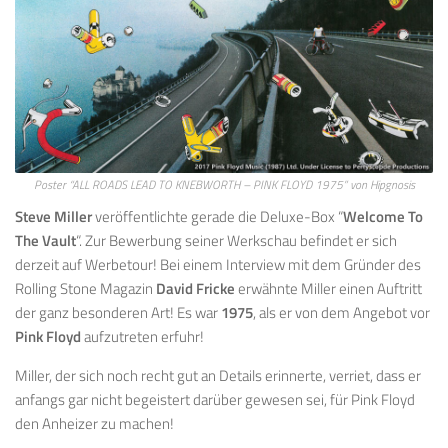
Poster “ALL ROADS LEAD TO KNEBWORTH – PINK FLOYD 1975” von Hipgnosis
Steve Miller
veröffentlichte gerade die Deluxe-Box “
Welcome To
The Vault
“
. Zur Bewerbung seiner Werkschau befindet er sich
derzeit auf Werbetour! Bei einem Interview mit dem Gründer des
Rolling Stone Magazin
David Fricke
erwähnte Miller einen Auftritt
der ganz besonderen Art! Es war
1975
, als er von dem Angebot vor
Pink Floyd
aufzutreten erfuhr!
Miller, der sich noch recht gut an Details erinnerte, verriet, dass er
anfangs gar nicht begeistert darüber gewesen sei, für Pink Floyd
den Anheizer zu machen!