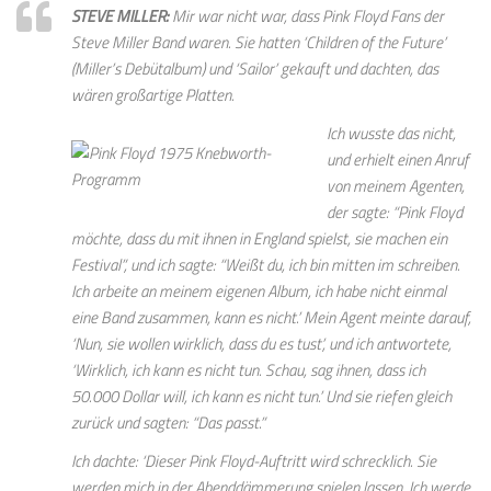
STEVE MILLER:
Mir war nicht war, dass Pink Floyd Fans der
Steve Miller Band waren. Sie hatten ‘Children of the Future’
(Miller’s Debütalbum) und ‘Sailor’ gekauft und dachten, das
wären großartige Platten.
Ich wusste das nicht,
und erhielt einen Anruf
von meinem Agenten,
der sagte: “Pink Floyd
möchte, dass du mit ihnen in England spielst, sie machen ein
Festival”, und ich sagte: “Weißt du, ich bin mitten im schreiben.
Ich arbeite an meinem eigenen Album, ich habe nicht einmal
eine Band zusammen, kann es nicht.’ Mein Agent meinte darauf,
‘Nun, sie wollen wirklich, dass du es tust’, und ich antwortete,
‘Wirklich, ich kann es nicht tun. Schau, sag ihnen, dass ich
50.000 Dollar will, ich kann es nicht tun.’ Und sie riefen gleich
zurück und sagten: “Das passt.”
Ich dachte: ‘Dieser Pink Floyd-Auftritt wird schrecklich. Sie
werden mich in der Abenddämmerung spielen lassen. Ich werde