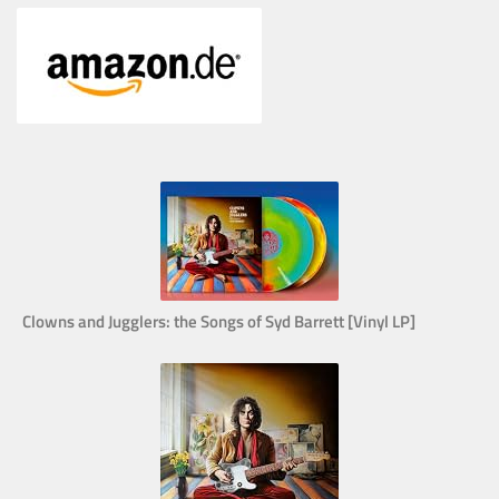
Clowns and Jugglers: the Songs of Syd Barrett [Vinyl LP]