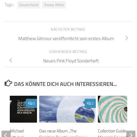
Tags:
Deutschland
Snowy White
NÄCHSTER BEITRAG
Matthew Gilmour veröffentlicht sein erstes Album
VORHERIGER BEITRAG
Neues Pink Floyd Sonderheft
DAS KÖNNTE DICH AUCH INTERESSIEREN...
0
2
Guide: Michael
Das neue Album „The
Collection Guide: Nick