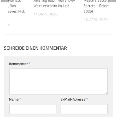
ive (with Jack
Finishing Touch“ von Snowy
Mason’s Saucerful Of
k Fenn, Don
White erscheint im Juni!
Secrets – Echoes Liv
ohn Greaves, Nick
2025)
11. APRIL 2026
16. APRIL 2025
R 2025
SCHREIBE EINEN KOMMENTAR
Kommentar
*
Name
*
E-Mail-Adresse
*