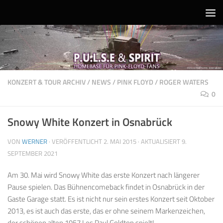
Unter dem Inhalt
KONZERT & TOUR ARCHIV
/
NEWS
/
PINK FLOYD
/
ROGER WATERS
0
Snowy White Konzert in Osnabrück
VON
WERNER
· VERÖFFENTLICHT
2. MAI 2015
· AKTUALISIERT
9.
SEPTEMBER 2021
Am 30. Mai wird Snowy White das erste Konzert nach längerer
Pause spielen. Das Bühnencomeback findet in Osnabrück in der
Gaste Garage statt. Es ist nicht nur sein erstes Konzert seit Oktober
2013, es ist auch das erste, das er ohne seinem Markenzeichen,
der schönen alten 1957 Les Paul Goldtop spielt!