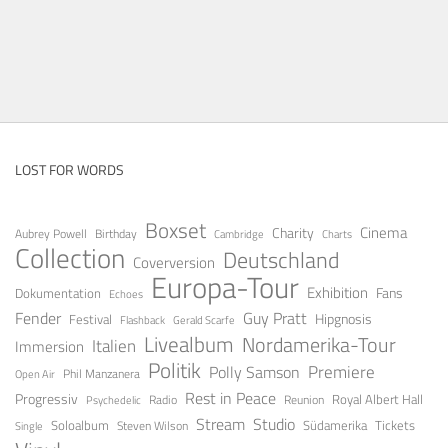
LOST FOR WORDS
Boxset
Cinema
Charity
Aubrey Powell
Birthday
Cambridge
Charts
Collection
Deutschland
Coverversion
Europa-Tour
Exhibition
Fans
Dokumentation
Echoes
Guy Pratt
Fender
Festival
Hipgnosis
Gerald Scarfe
Flashback
Livealbum
Nordamerika-Tour
Italien
Immersion
Politik
Premiere
Polly Samson
Open Air
Phil Manzanera
Rest in Peace
Progressiv
Royal Albert Hall
Radio
Reunion
Psychedelic
Stream
Studio
Soloalbum
Tickets
Südamerika
Steven Wilson
Single