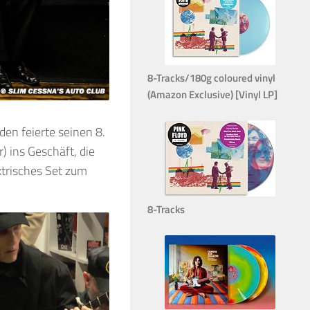
8-Tracks/180g coloured vinyl
(Amazon Exclusive) [Vinyl LP]
en feierte seinen 8.
) ins Geschäft, die
ktrisches Set zum
8-Tracks