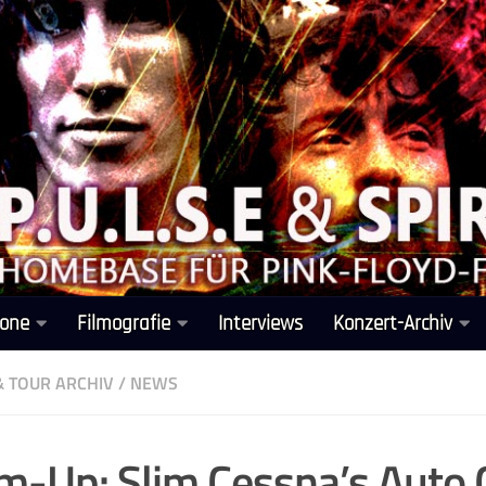
one
Filmografie
Interviews
Konzert-Archiv
& TOUR ARCHIV
/
NEWS
-Up: Slim Cessna’s Auto 