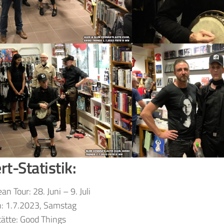
t-Statistik:
an Tour: 28. Juni – 9. Juli
n: 1.7.2023, Samstag
tätte: Good Things