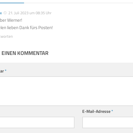
x
21. Juli 2023 um 08:35 Uhr
eber Werner!
elen lieben Dank fürs Posten!
tworten
E EINEN KOMMENTAR
ar
*
E-Mail-Adresse
*