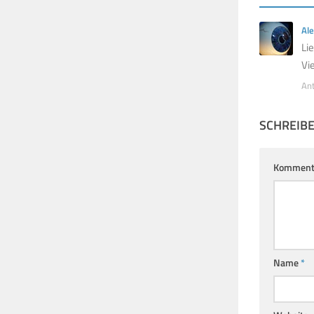
Ale
Li
Vi
An
SCHREIB
Komment
Name
*