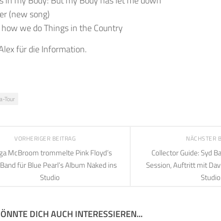
is in my Body: But my Body has let me down
er (new song)
s how we do Things in the Country
Alex für die Information.
a-Tour
VORHERIGER BEITRAG
NÄCHSTER 
ga McBroom trommelte Pink Floyd’s
Collector Guide: Syd B
Band für Blue Pearl’s Album Naked ins
Session, Auftritt mit Da
Studio
Studio
ÖNNTE DICH AUCH INTERESSIEREN...