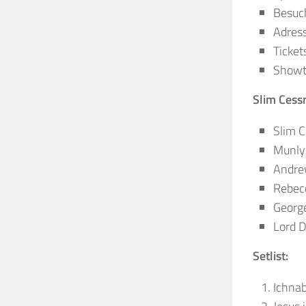
Besuc
Adres
Tickets
Showt
Slim Cess
Slim C
Munly 
Andre
Rebecc
George
Lord D
Setlist:
Ichna