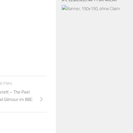
BEITRAG
arrett – The Peel
vid Gilmour im BBC