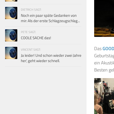
DIETRICH SAGT:
Noch ein paar späte Gedanken von
mir: Als der erste Schlagzeugschlag...
PETE SAGT:
COOLE SACHE das!
Das
GOOD
VINCENT SAGT:
Geburtstag
Ja leider! Und schon wieder zwei Jahre
her', geht wieder schnell.
ein Akusti
Besten ge