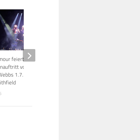
5
mour feierte
Paul Rappaport erinnert in sei
auftritt von Marshall
Buch „Gliders Over Hollywood“ 
Webbs 1.7.2025 London,
seinen unglaublichen Auftritt m
thfield
Pink Floyd!
5
14. JUNI 2025