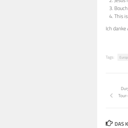
Jesus 
Bouch
This i
Ich danke 
Tags:
Europ
Dur
Tour-
DAS K