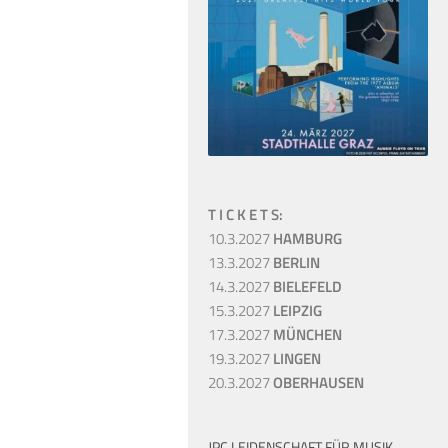
T I C K E T S:
10.3.2027
HAMBURG
13.3.2027
BERLIN
14.3.2027
BIELEFELD
15.3.2027
LEIPZIG
17.3.2027
MÜNCHEN
19.3.2027
LINGEN
20.3.2027
OBERHAUSEN
JPC LEIDENSCHAFT FÜR MUSIK