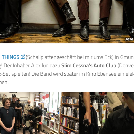
 THINGS
(Schallplattengeschäft bei mir ums Eck) in Gmund
! Der Inhaber Alex lud dazu
Slim Cessna’s Auto Club
(Denver
k-Set spielten! Die Band wird später im Kino Ebensee ein ele
ben.