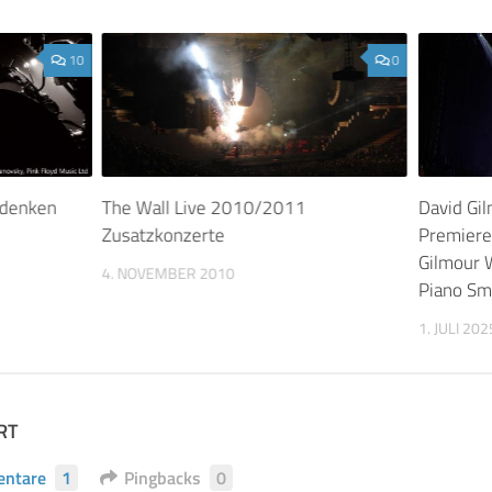
10
0
 denken
The Wall Live 2010/2011
David Gil
Zusatzkonzerte
Premieren
Gilmour 
4. NOVEMBER 2010
Piano Smi
1. JULI 202
RT
ntare
1
Pingbacks
0