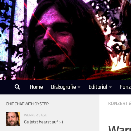
Unter dem Inhalt
Home
Diskografie
Editorial
Fanz
KONZERT 
CHIT CHAT WITH OYSTER
WERNER SAGT:
Ge jetzt hearst auf :-)
Warm