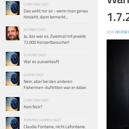
CHRISTIAN SAGT:
Das wirkt nur so - wenn man genau
1.7.
hinsieht, dann bemerkt...
WERNER SAGT:
VON
WERNE
Ja, das war es. Zweimal mit jeweils
72.000 Konzertbesucher!
SCHUIRG SAGT:
War es ausverkauft
GERDM SAGT:
Nein, aber bei den anderen
Fishermen-Auftritten war er dabei
CHRISTIAN SAGT:
Kein Nick?
TORSTEN LAUMEN SAGT:
Claudia Fontaine, nicht Lafontaine.