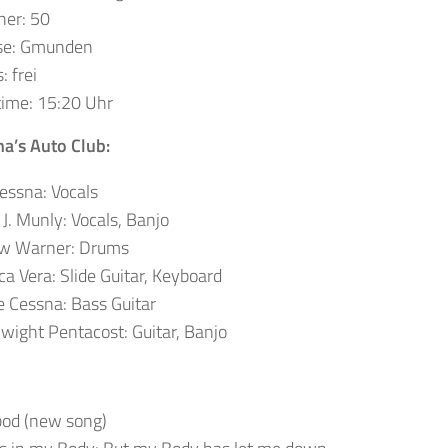
her: 50
se: Gmunden
: frei
ime: 15:20 Uhr
na’s Auto Club:
essna: Vocals
J. Munly: Vocals, Banjo
w Warner: Drums
a Vera: Slide Guitar, Keyboard
 Cessna: Bass Guitar
wight Pentacost: Guitar, Banjo
bod (new song)