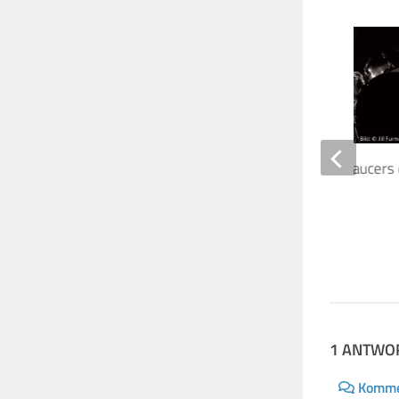
Nick Mason & The Saucers
an US-Tour!
27. AUGUST 2018
1 ANTWO
Komme