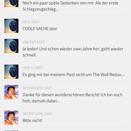
Noch ein paar späte Gedanken von mir: Als der erste
Schlagzeugschlag...
PETE SAGT:
COOLE SACHE das!
VINCENT SAGT:
Ja leider! Und schon wieder zwei Jahre her', geht wieder
schnell.
UWE S. SAGT:
Es ging mir bei meinem Post nicht um The Wall Redux,...
GECKOFLOYD SAGT:
Danke für diesen wunderschönen Bericht! Ich bin auch
froh, damals dabei...
GECKOFLOYD SAGT:
Bitte nicht!