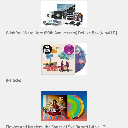
Wish You Were Here (50th Anniversary) Deluxe Box [Vinyl LP]
8-Tracks
Clowns and Jugglers: the Songs of Syd Barrett [Vinyl LP]