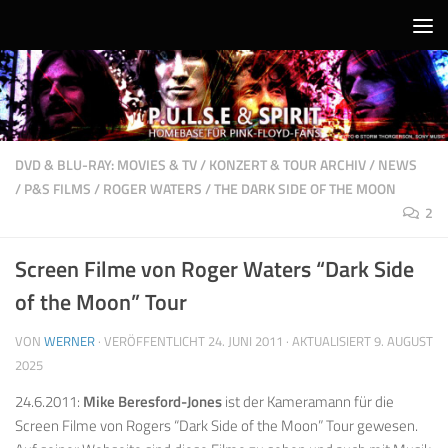
Unter dem Inhalt
DVD & BLU-RAY: MOVIES & TV
/
KONZERT & TOUR ARCHIV
/
NEWS
/
P&S FILMS
/
ROGER WATERS
/
THE DARK SIDE OF THE MOON
2
Screen Filme von Roger Waters “Dark Side
of the Moon” Tour
VON
WERNER
· VERÖFFENTLICHT
24. JUNI 2011
· AKTUALISIERT
9. AUGUST
2025
24.6.2011:
Mike Beresford-Jones
ist der Kameramann für die
Screen Filme von Rogers “Dark Side of the Moon” Tour gewesen.