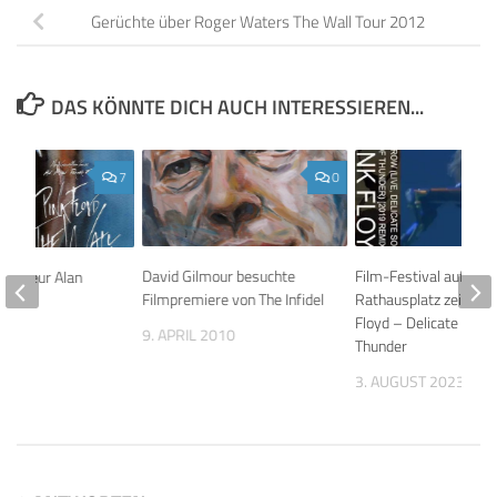
Gerüchte über Roger Waters The Wall Tour 2012
DAS KÖNNTE DICH AUCH INTERESSIEREN...
7
0
David Gilmour besuchte
Film-Festival auf Wie
egisseur Alan
Filmpremiere von The Infidel
Rathausplatz zeigt Pi
tot
Floyd – Delicate Soun
9. APRIL 2010
020
Thunder
3. AUGUST 2023