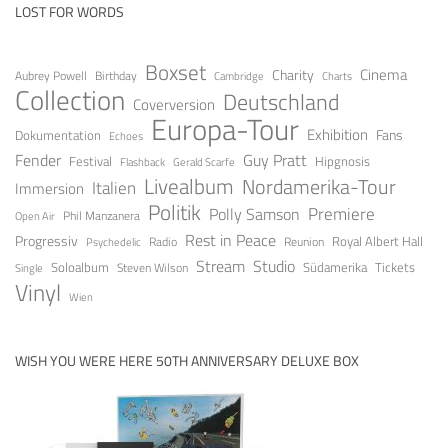
LOST FOR WORDS
Boxset
Cinema
Charity
Aubrey Powell
Birthday
Cambridge
Charts
Collection
Deutschland
Coverversion
Europa-Tour
Exhibition
Fans
Dokumentation
Echoes
Guy Pratt
Fender
Festival
Hipgnosis
Gerald Scarfe
Flashback
Livealbum
Nordamerika-Tour
Italien
Immersion
Politik
Premiere
Polly Samson
Open Air
Phil Manzanera
Rest in Peace
Progressiv
Royal Albert Hall
Radio
Reunion
Psychedelic
Stream
Studio
Soloalbum
Tickets
Südamerika
Steven Wilson
Single
Vinyl
Wien
WISH YOU WERE HERE 50TH ANNIVERSARY DELUXE BOX