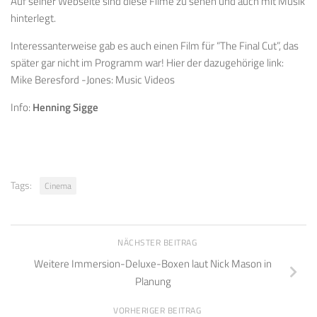
Auf seiner Webseite sind diese Filme zu sehen und auch mit Musik
hinterlegt.
Interessanterweise gab es auch einen Film für “The Final Cut”, das
später gar nicht im Programm war! Hier der dazugehörige link:
Mike Beresford -Jones: Music Videos
Info:
Henning Sigge
Tags:
Cinema
NÄCHSTER BEITRAG
Weitere Immersion-Deluxe-Boxen laut Nick Mason in
Planung
VORHERIGER BEITRAG