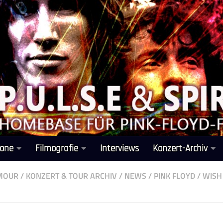
one
Filmografie
Interviews
Konzert-Archiv
LMOUR
/
KONZERT & TOUR ARCHIV
/
NEWS
/
PINK FLOYD
/
WISH