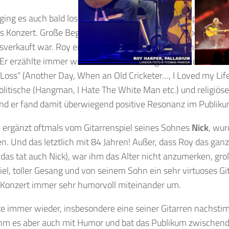
ing es auch bald los. Roy kam auf die Bühne und sprach ei
 Konzert. Große Begeisterung im Saal, ich würde behaupten
verkauft war. Roy erzählte viel zu seinen Songs, interagiert
Er erzählte immer wieder über die Hintergründe und Entste
Loss“ (Another Day, When an Old Cricketer…, I Loved my Life
politische (Hangman, I Hate The White Man etc.) und religiös
und er fand damit überwiegend positive Resonanz im Publiku
, ergänzt oftmals vom Gitarrenspiel seines Sohnes
Nick
, wur
n. Und das letztlich mit 84 Jahren! Außer, dass Roy das gan
(das tat auch Nick), war ihm das Alter nicht anzumerken, gro
iel, toller Gesang und von seinem Sohn ein sehr virtuoses Gi
 Konzert immer sehr humorvoll miteinander um.
e immer wieder, insbesondere eine seiner Gitarren nachsti
hm es aber auch mit Humor und bat das Publikum zwischen