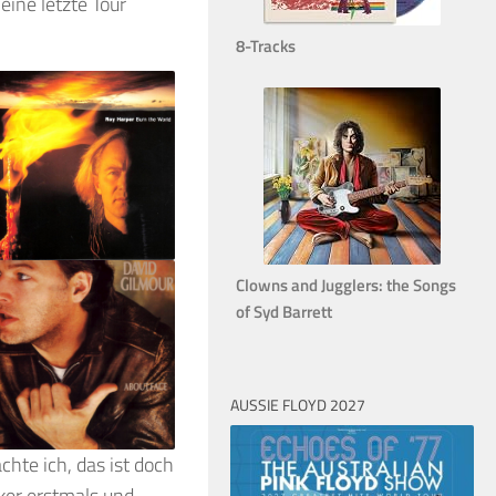
eine letzte Tour
8-Tracks
Clowns and Jugglers: the Songs
of Syd Barrett
AUSSIE FLOYD 2027
chte ich, das ist doch
ker erstmals und