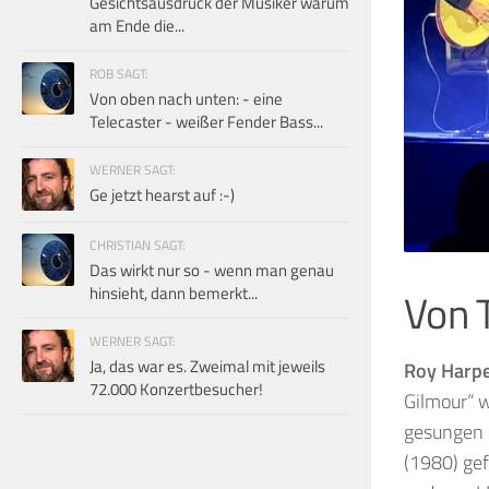
Gesichtsausdruck der Musiker warum
am Ende die...
ROB SAGT:
Von oben nach unten: - eine
Telecaster - weißer Fender Bass...
WERNER SAGT:
Ge jetzt hearst auf :-)
CHRISTIAN SAGT:
Das wirkt nur so - wenn man genau
hinsieht, dann bemerkt...
Von 
WERNER SAGT:
Ja, das war es. Zweimal mit jeweils
Roy Harp
72.000 Konzertbesucher!
Gilmour“ 
gesungen 
(1980) gef