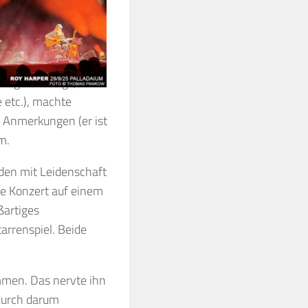
nige Worte und
 wollen, dass es
e viel mit dem
hung der Songs, von
 etc.), machte
e Anmerkungen (er ist
m.
den mit Leidenschaft
ze Konzert auf einem
ßartiges
tarrenspiel. Beide
mmen. Das nervte ihn
durch darum