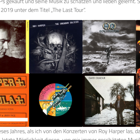
s gekauft und seine Musik zu schätzen und lieben gelernt. S
2019 unter dem Titel „The Last Tour“.
ses Jahres, als ich von den Konzerten von Roy Harper las, da
 letzte Möglichkeit diesen, von mir immer geschätzten Musi