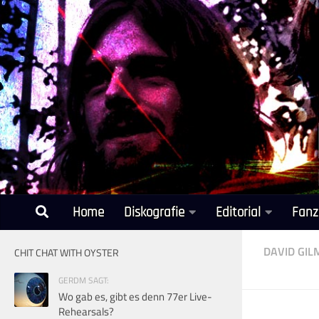
Unter dem Inhalt
Home
Diskografie
Editorial
Fanz
DAVID GI
CHIT CHAT WITH OYSTER
GERDM SAGT:
Wo gab es, gibt es denn 77er Live-
Rehearsals?