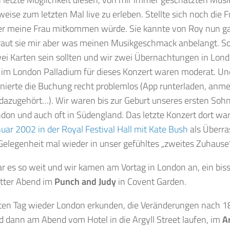
eise zum letzten Mal live zu erleben. Stellte sich noch die Fr
r meine Frau mitkommen würde. Sie kannte von Roy nun gar 
aut sie mir aber was meinen Musikgeschmack anbelangt. So 
wei Karten sein sollten und wir zwei Übernachtungen in Lo
e im London Palladium für dieses Konzert waren moderat. Un
nierte die Buchung recht problemlos (App runterladen, anm
dazugehört…). Wir waren bis zur Geburt unseres ersten Sohn
ndon und auch oft in Südengland. Das letzte Konzert dort wa
uar 2002 in der Royal Festival Hall mit Kate Bush
als Überra
 Gelegenheit mal wieder in unser gefühltes „zweites Zuhaus
r es so weit und wir kamen am Vortag in London an, ein bis
etter Abend im
Punch and Judy
in Covent Garden.
en Tag wieder London erkunden, die Veränderungen nach 18
 dann am Abend vom Hotel in die Argyll Street laufen, im
A