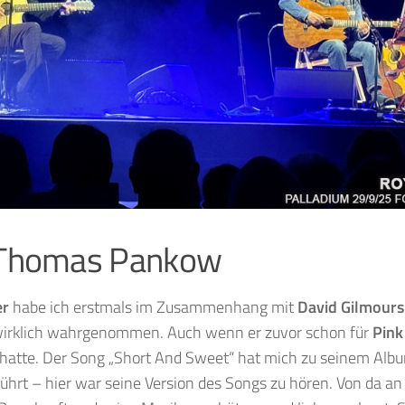
Thomas Pankow
er
habe ich erstmals im Zusammenhang mit
David Gilmour
wirklich wahrgenommen. Auch wenn er zuvor schon für
Pink
hatte. Der Song „Short And Sweet“ hat mich zu seinem Alb
ührt – hier war seine Version des Songs zu hören. Von da an