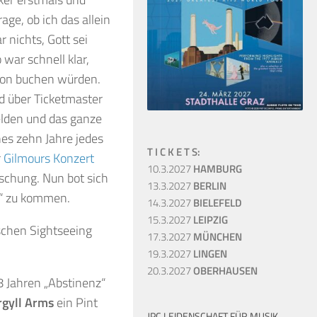
age, ob ich das allein
nichts, Gott sei
war schnell klar,
ndon buchen würden.
d über Ticketmaster
elden und das ganze
es zehn Jahre jedes
T I C K E T S:
r
Gilmours Konzert
10.3.2027
HAMBURG
schung. Nun bot sich
13.3.2027
BERLIN
e“ zu kommen.
14.3.2027
BIELEFELD
15.3.2027
LEIPZIG
schen Sightseeing
17.3.2027
MÜNCHEN
19.3.2027
LINGEN
20.3.2027
OBERHAUSEN
 Jahren „Abstinenz“
rgyll Arms
ein Pint
JPC LEIDENSCHAFT FÜR MUSIK