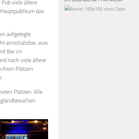
Pub viele ältere
s Hauptpublikum das
ßen aufgelegte
ht einschätzbar, was
mit Bar im
nd nach viele ältere
 ihren Plätzen
e.
elen Plätzen. Alle
Englandbesuchen