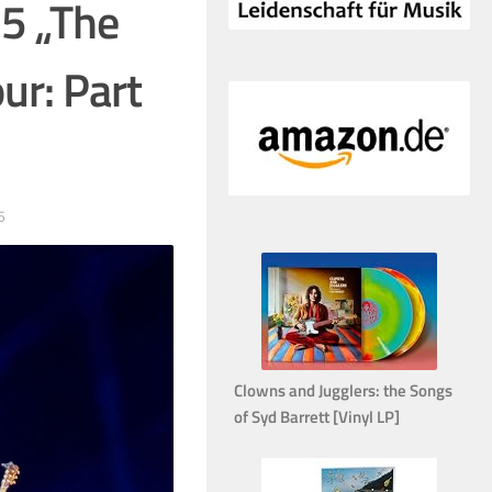
5 „The
ur: Part
5
Clowns and Jugglers: the Songs
of Syd Barrett [Vinyl LP]