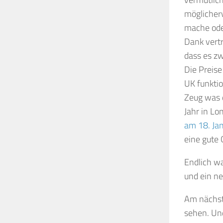
möglicherw
mache ode
Dank vertr
dass es z
Die Preis
UK funktio
Zeug was 
Jahr in Lo
am 18. Jan
eine gute
Endlich wa
und ein n
Am nächst
sehen. Und