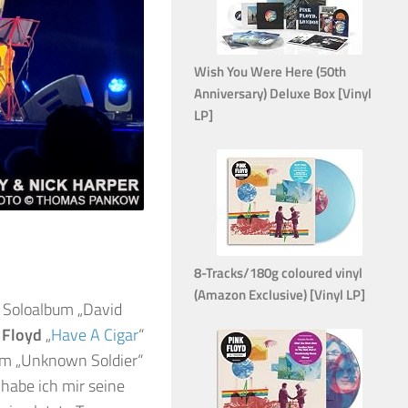
Wish You Were Here (50th
Anniversary) Deluxe Box [Vinyl
LP]
8-Tracks/180g coloured vinyl
(Amazon Exclusive) [Vinyl LP]
s
Soloalbum „David
 Floyd
„
Have A Cigar
“
um „Unknown Soldier“
 habe ich mir seine