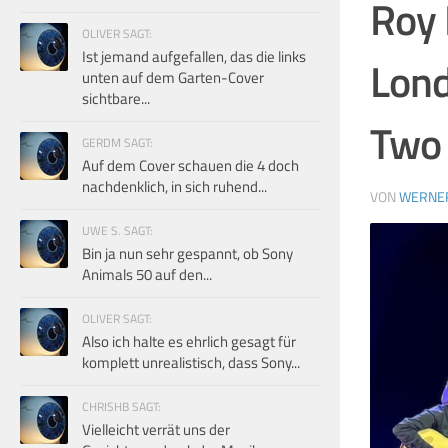
Roy 
OLIVER SAGT:
Ist jemand aufgefallen, das die links
Lond
unten auf dem Garten-Cover
sichtbare...
Two
GERDM SAGT:
Auf dem Cover schauen die 4 doch
nachdenklich, in sich ruhend...
VON
WERNE
UWE S. SAGT:
Bin ja nun sehr gespannt, ob Sony
Animals 50 auf den...
OLIVER SAGT:
Also ich halte es ehrlich gesagt für
komplett unrealistisch, dass Sony...
CHRISHB SAGT:
Vielleicht verrät uns der