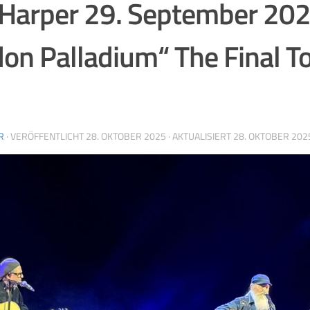
Harper 29. September 202
on Palladium“ The Final To
R
· VERÖFFENTLICHT
28. OKTOBER 2025
· AKTUALISIERT
28. OKTOBER 202