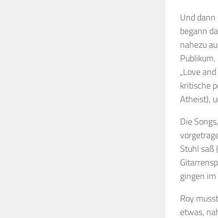
Und dann g
begann das
nahezu aus
Publikum. 
„Love and 
kritische 
Atheist), 
Die Songs
vorgetrage
Stuhl saß 
Gitarrensp
gingen im
Roy musst
etwas, na