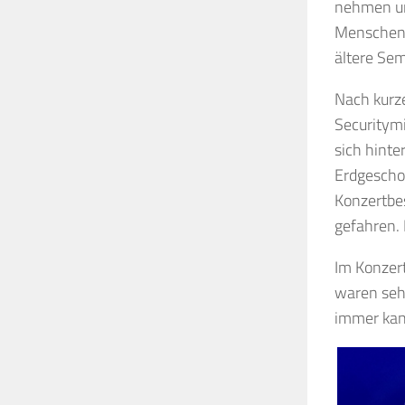
nehmen und
Menschen 
ältere Sem
Nach kurze
Securitymi
sich hinte
Erdgeschoß
Konzertbe
gefahren.
Im Konzert
waren seh
immer kan