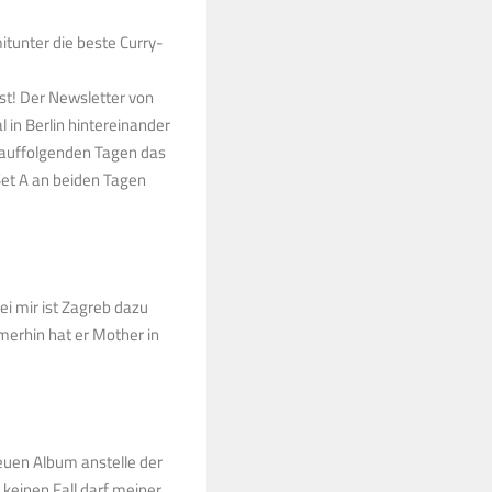
itunter die beste Curry-
st! Der Newsletter von
 in Berlin hintereinander
darauffolgenden Tagen das
 Set A an beiden Tagen
ei mir ist Zagreb dazu
merhin hat er Mother in
neuen Album anstelle der
 keinen Fall darf meiner