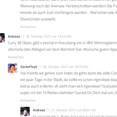
Meinung nach der Animals-Teil beschnitten werden! Die F
könnte da auch zum Verhängnis werden… Mal sehen wie di
DownUnder aussieht.
Antworten
Andreas
20. Oktober 2017 um 13:52 Uhr
Curry 36 Oliver, gibt´s einmal in Kreuzberg am U-Bhf. Mehringdamm
alternativ (der Ableger) vor dem Bahnhof Zoo. Wünsche guten Appet
Antworten
GeckoFloyd
20. Oktober 2017 um 19:10 Uhr
Ina meinte wir gehen zum Inder, da gibts dann die volle C
ein paar Tage in der Stadt, da sollte es schon irgendwie k
bist ja auch in Berlin, vll. sieht man sich irgendwie? Gratulati
super, ich bin 13 Reihen dahinter! Guckst Du Dich mal um,
Antworten
Andreas
21. Oktober 2017 um 09:01 Uhr
Es ist nicht die 4. Reihe (war mir zu teuer) im Innen