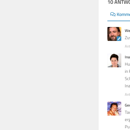
10 ANTW
Komme
We
Zu
An
Ina
Hu
in
Sc
In
An
Ge
Ta
er
Pu