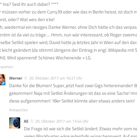
* Ina? Seid ihr auch dabei? ****
r müssen vorher zu dem Curry39 oder wie das in Berlin heisst, ist doch m
rst, oder? Wat wes den icke!
h, wiedermal ein riesiges Danke Werner, ohne Dich hätte ich das verpas
entim ist da viel zu träge…. Hmm, nun wär interessant, ob Roger zweimal
eselbe Setlist spielen wird, David hatte ja letztes Jahr in Wien auf den 
t leicht geändert (da stimmt übrigens der Eintrag in engl. Wikipedia mit
cht). Wird spannend! Schönes Wochenende + LG.
tworten
Werner
20. Oktober 2017 um 10:27 Uhr
Danke für die Blumen! Super, jetzt hast zwei Gigs hintereinander! B
gekommen! Naja mit Setlist Änderungen ist das so eine Sache! Im
diese aufgenommen! 18er Setlist könnte aber etwas anders sein!
Antworten
AE
20. Oktober 2017 um 13:44 Uhr
Die Frage ist wie sich die Setlist ändert. Etwas mehr vom 
vielen Blockbuster wäre jedenfalls wünschenswert. Auf gar