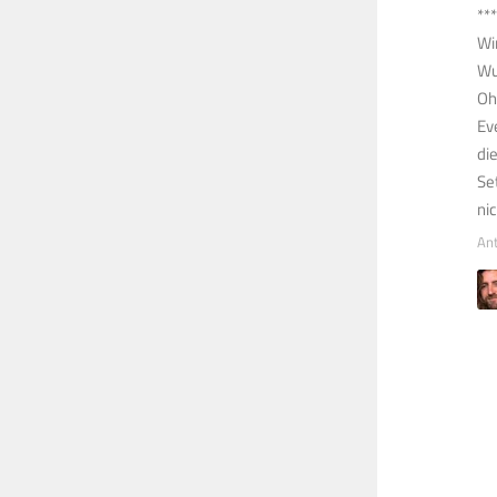
***
Wi
Wu
Oh
Ev
di
Se
ni
An