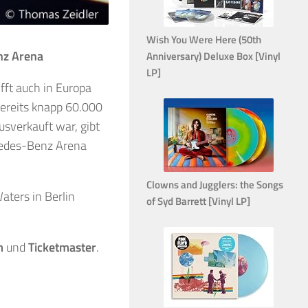
Wish You Were Here (50th
nz Arena
Anniversary) Deluxe Box [Vinyl
LP]
fft auch in Europa
bereits knapp 60.000
ausverkauft war, gibt
cedes-Benz Arena
Clowns and Jugglers: the Songs
aters in Berlin
of Syd Barrett [Vinyl LP]
m
und
Ticketmaster
.