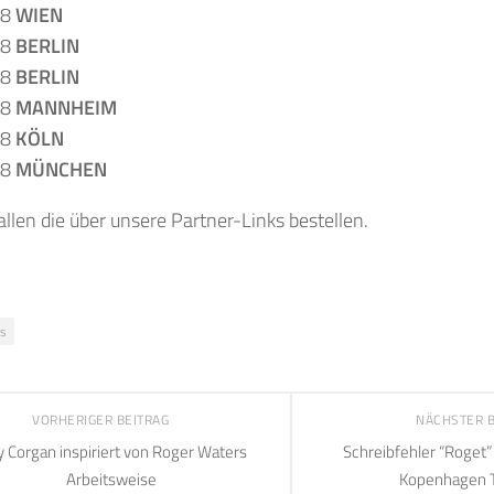
18
WIEN
18
BERLIN
18
BERLIN
18
MANNHEIM
18
KÖLN
18
MÜNCHEN
allen die über unsere Partner-Links bestellen.
ts
VORHERIGER BEITRAG
NÄCHSTER 
ly Corgan inspiriert von Roger Waters
Schreibfehler “Roget”
Arbeitsweise
Kopenhagen T