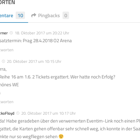
ORTEN
ntare
10
Pingbacks
0
rner
18. Oktober 2017 um 20:22 Uhr
satztermin: Prag 28.4.2018 O2 Arena
tworten
20. Oktober 2017 um 10:15 Uhr
rra,
 Reihe 16 am 1.6. 2 Tickets ergattert. Wer hatte noch Erfolg?
hönes WE
a
tworten
ckoFloyd
20. Oktober 2017 um 10:17 Uhr
da! Habe geradeben über den verwernerten Eventim-Link noch einen P
gattet, die Karten gehen offenbar sehr schnell weg, ich konnte in der Sa
nkte nur so wegfliegen sehen