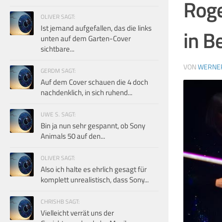
Roge
OLIVER SAGT:
Ist jemand aufgefallen, das die links
in Be
unten auf dem Garten-Cover
sichtbare...
VON
WERNE
GERDM SAGT:
Auf dem Cover schauen die 4 doch
nachdenklich, in sich ruhend...
UWE S. SAGT:
Bin ja nun sehr gespannt, ob Sony
Animals 50 auf den...
OLIVER SAGT:
Also ich halte es ehrlich gesagt für
komplett unrealistisch, dass Sony...
CHRISHB SAGT:
Vielleicht verrät uns der