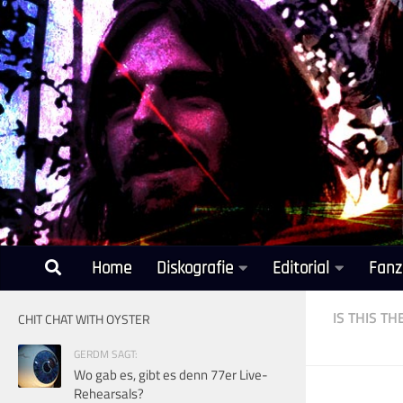
Unter dem Inhalt
Home
Diskografie
Editorial
Fanz
IS THIS T
CHIT CHAT WITH OYSTER
GERDM SAGT:
Wo gab es, gibt es denn 77er Live-
Rehearsals?