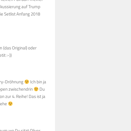
okussierung auf Trump
e Setlist Anfang 2018
 (das Original) oder
it :-))
urry-Dröhnung
Ich bin ja
lappen zwischendrin
Du
on zur 4. Reihe! Das ist ja
 hehe
raum wo Du sitzt Oliver,