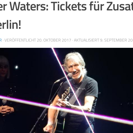
r Waters: Tickets für Zusa
rlin!
R
· VERÖFFENTLICHT
20. OKTOBER 2017
· AKTUALISIERT
9. SEPTEMBER 2