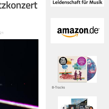
tzkonzert
021
8-Tracks