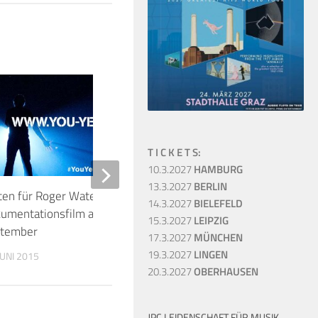
38
T I C K E T S:
10.3.2027
HAMBURG
13.3.2027
BERLIN
ten für Roger Waters The Wall
Brit Floyd „The Wall“
14.3.2027
BIELEFELD
umentationsfilm am 29.
Deutschland-Tour!
15.3.2027
LEIPZIG
tember
17.3.2027
MÜNCHEN
21. OKTOBER 2019
19.3.2027
LINGEN
JUNI 2015
20.3.2027
OBERHAUSEN
JPC LEIDENSCHAFT FÜR MUSIK