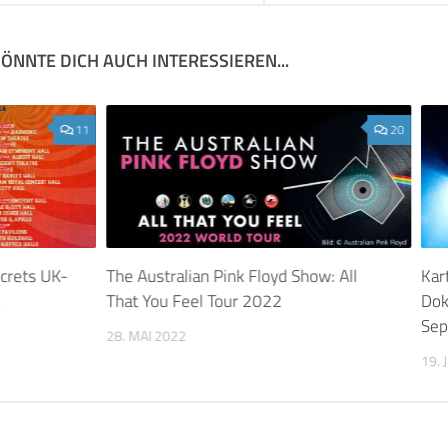
ÖNNTE DICH AUCH INTERESSIEREN...
11
20
ecrets UK-
The Australian Pink Floyd Show: All
Kar
2
That You Feel Tour 2022
Dok
Sep
28. MAI 2022
19. 