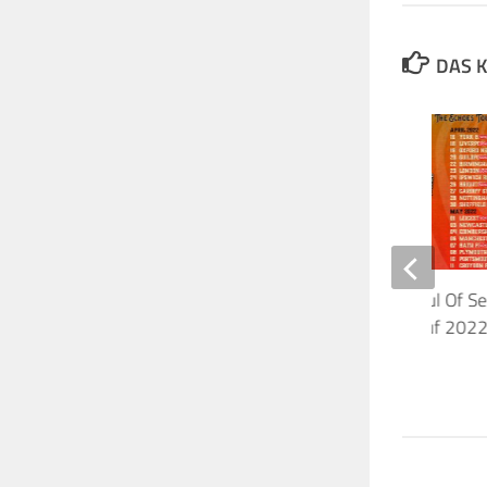
DAS K
Nick Mason’s Saucerful Of S
Tour wegen Corona auf 202
verschoben
3. FEBRUAR 2021