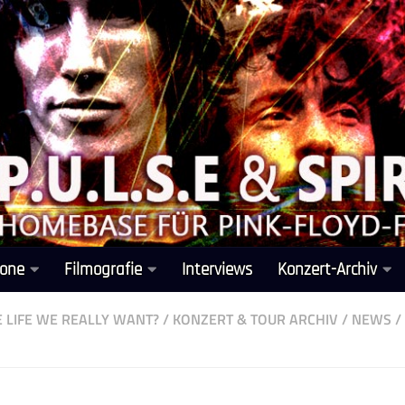
one
Filmografie
Interviews
Konzert-Archiv
HE LIFE WE REALLY WANT?
/
KONZERT & TOUR ARCHIV
/
NEWS
/