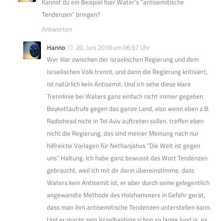
Kannst du ein Beispiel fuer Water’s “antisemitische
Tendenzen” bringen?
Antworten
Hanno
20. Juni 2018 um 06:57 Uhr
Wer klar zwischen der israelischen Regierung und dem
israelischen Volk trennt, und dann die Regierung kritisiert,
ist natürlich kein Antisemit. Und ich sehe diese klare
Trennlinie bei Waters ganz einfach nicht immer gegeben.
Boykottaufrufe gegen das ganze Land, also wenn eben z.B.
Radiohead nicht in Tel Aviv auftreten sollen, treffen eben
nicht die Regierung, das sind meiner Meinung nach nur
hilfreiche Vorlagen für Nethanjahus “Die Welt ist gegen
uns” Haltung. Ich habe ganz bewusst das Wort Tendenzen
gebraucht, weil ich mit dir darin übereinstimme, dass
Waters kein Antisemit ist, er aber durch seine gelegentlich
angewandte Methode des Holzhammers in Gefahr gerät,
dass man ihm antisemitische Tendenzen unterstellen kann.
Und er macht sein Israelbashing schon so lange (und ja, es