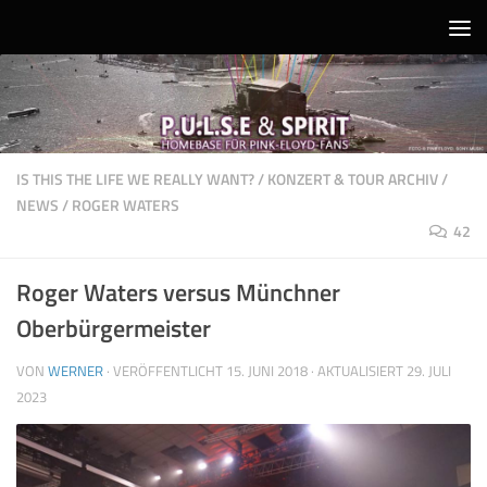
Unter dem Inhalt
IS THIS THE LIFE WE REALLY WANT?
/
KONZERT & TOUR ARCHIV
/
NEWS
/
ROGER WATERS
42
Roger Waters versus Münchner
Oberbürgermeister
VON
WERNER
· VERÖFFENTLICHT
15. JUNI 2018
· AKTUALISIERT
29. JULI
2023