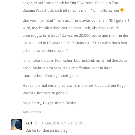
sogar, er sei “tatsächlich berührt” worden. Bei allem Fan-
Dasein: Wäscht Du dich jetzt nicht mehr? Ich hoffe, schon
Und wenn jemand “frenetisch” und zwar von allen (“!!!”) gefeiert
wird, macht mich das eher misstrauisch, als dass es mich
überzeugt.: Echt jetzt? Da waren 20.000 Leute und mehr in der
Halle – und ALLE waren EINER Meinung…? Das wäre doch fast
schon erschreckend, oder?
Ich empfand das in Köln schon bedrückend, nicht Teil dieser, ja
doch, Mehrheit zu sein, die sich offenbar sehr in ihrer
moralischen Überlegenheit gefiel.
Hat schon mal jemand versucht, mit einer Kippa auf ein Roger-
Waters-Konzert zu gehen?
Naja. Sorry, Roger. Aber: iResist.
Antworten
karl
18. Juni 2018 um 20:18 Uhr
Danke für diesen Beitrag !