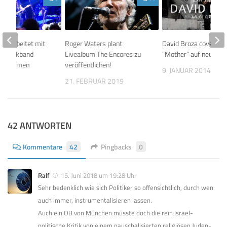
our arbeitet mit
Roger Waters plant
David Broza covert
er Rockband
Livealbum The Encores zu
“Mother” auf neuen A
zusammen
veröffentlichen!
9. JANUAR 2014
 2022
21. FEBRUAR 2019
42 ANTWORTEN
Kommentare
42
Pingbacks
0
Ralf
15. Juni 2018 um 19:28 Uhr
Sehr bedenklich wie sich Politiker so offensichtlich, durch wen
auch immer, instrumentalisieren lassen.
Auch ein OB von München müsste doch die rein Israel-
politische Kritik von einem pauschalisierten religiösen Juden-