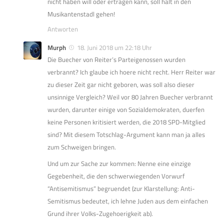
nicht haben will oder ertragen kann, soll halt in den
Musikantenstadl gehen!
Antworten
Murph
18. Juni 2018 um 22:18 Uhr
Die Buecher von Reiter’s Parteigenossen wurden
verbrannt? Ich glaube ich hoere nicht recht. Herr Reiter war
zu dieser Zeit gar nicht geboren, was soll also dieser
unsinnige Vergleich? Weil vor 80 Jahren Buecher verbrannt
wurden, darunter einige von Sozialdemokraten, duerfen
keine Personen kritisiert werden, die 2018 SPD-Mitglied
sind? Mit diesem Totschlag-Argument kann man ja alles
zum Schweigen bringen.
Und um zur Sache zur kommen: Nenne eine einzige
Gegebenheit, die den schwerwiegenden Vorwurf
“Antisemitismus” begruendet (zur Klarstellung: Anti-
Semitismus bedeutet, ich lehne Juden aus dem einfachen
Grund ihrer Volks-Zugehoerigkeit ab).