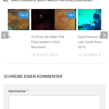
58
6
 Konzert-
Zu Ehren der Wale: Pink
David Gilmour: Rattle
Floyd spielen in Oslo
Lock South America T
Marooned
2015
 2015
29. AUGUST 2024
22. OKTOBER 2015
SCHREIBE EINEN KOMMENTAR
Kommentar
*