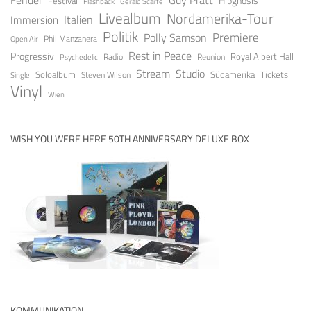
Festival
Hipgnosis
Gerald Scarfe
Flashback
Livealbum
Nordamerika-Tour
Italien
Immersion
Politik
Premiere
Polly Samson
Open Air
Phil Manzanera
Rest in Peace
Progressiv
Royal Albert Hall
Radio
Reunion
Psychedelic
Stream
Studio
Soloalbum
Tickets
Südamerika
Steven Wilson
Single
Vinyl
Wien
WISH YOU WERE HERE 50TH ANNIVERSARY DELUXE BOX
KOMMUNIKATION