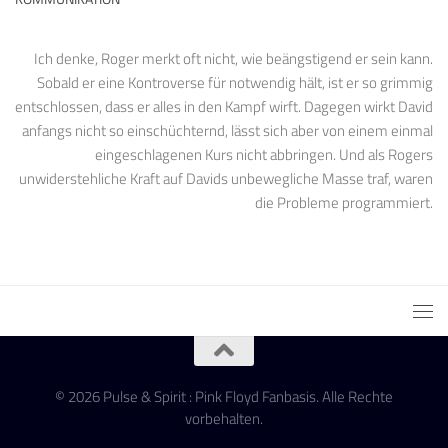
Ich denke, Roger merkt oft nicht, wie beängstigend er sein kann.
Sobald er eine Kontroverse für notwendig hält, ist er so grimmig
entschlossen, dass er alles in den Kampf wirft. Dagegen wirkt David
anfangs nicht so einschüchternd, lässt sich aber von einem einmal
eingeschlagenen Kurs nicht abbringen. Und als Rogers
unwiderstehliche Kraft auf Davids unbewegliche Masse traf, waren
die Probleme programmiert.
© 2026 Pulse & Spirit : Pink Floyd Fanbasis. Alle Rechte
vorbehalten.