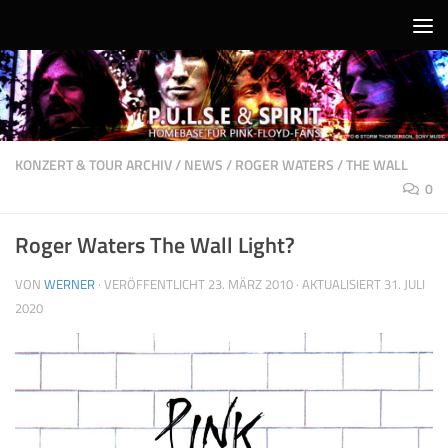
Unter dem Inhalt
KONZERT & TOUR ARCHIV
/
NEWS
/
ROGER WATERS
/
THE WALL
0
Roger Waters The Wall Light?
VON
WERNER
· VERÖFFENTLICHT
23. MÄRZ 2010
· AKTUALISIERT
31. JULI
2020