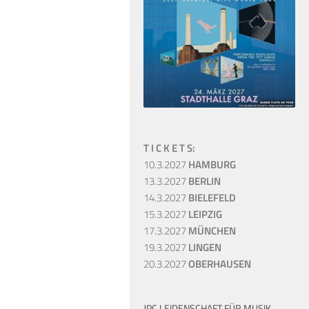
T I C K E T S:
10.3.2027
HAMBURG
13.3.2027
BERLIN
14.3.2027
BIELEFELD
15.3.2027
LEIPZIG
17.3.2027
MÜNCHEN
19.3.2027
LINGEN
20.3.2027
OBERHAUSEN
JPC LEIDENSCHAFT FÜR MUSIK