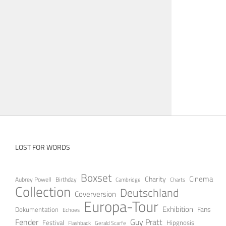
LOST FOR WORDS
Boxset
Cinema
Charity
Aubrey Powell
Birthday
Cambridge
Charts
Collection
Deutschland
Coverversion
Europa-Tour
Exhibition
Fans
Dokumentation
Echoes
Guy Pratt
Fender
Festival
Hipgnosis
Gerald Scarfe
Flashback