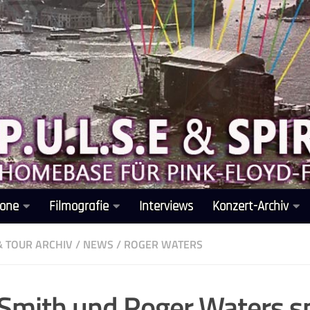
one
Filmografie
Interviews
Konzert-Archiv
& TOUR ARCHIV
/
NEWS
/
ROGER WATERS
 Smith und Roger Waters s