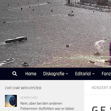
Unter dem Inhalt
Home
Diskografie
Editorial
Fanz
KONZERT 
CHIT CHAT WITH OYSTER
GERDM SAGT:
Nein, aber bei den anderen
G.E.
Fishermen-Auftritten war er dabei