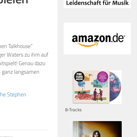
hen Talkhouse”
ger Waters zu ihm auf
tspielt! Genau dazu
en ganz langsamen
 The Stephen
8-Tracks