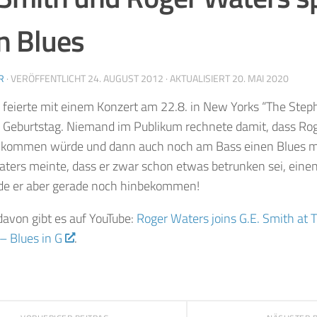
n Blues
R
· VERÖFFENTLICHT
24. AUGUST 2012
· AKTUALISIERT
20. MAI 2020
feierte mit einem Konzert am 22.8. in New Yorks “The Step
. Geburtstag. Niemand im Publikum rechnete damit, dass Ro
 kommen würde und dann auch noch am Bass einen Blues mi
aters meinte, dass er zwar schon etwas betrunken sei, ein
de er aber gerade noch hinbekommen!
davon gibt es auf YouTube:
Roger Waters joins G.E. Smith at
– Blues in G
.