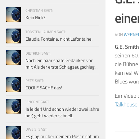
CHRISTIAN SAGT:
eine
Kein Nick?
TORSTEN LAUMEN SAGT:
VON
WERNE
Claudia Fontaine, nicht Lafontaine.
G.E. Smith
DIETRICH SAGT:
seinen 60
Noch ein paar späte Gedanken von
die Bühne
mir: Als der erste Schlagzeugschlag...
kam es! W
Blues wür
PETE SAGT:
COOLE SACHE das!
Ein Video 
VINCENT SAGT:
Talkhouse 
Ja leider! Und schon wieder zwei Jahre
her', geht wieder schnell.
UWE S. SAGT:
Es ging mir bei meinem Post nicht um