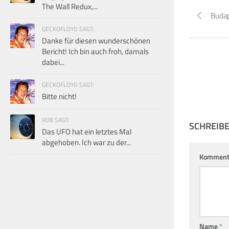
The Wall Redux,...
Buda
GECKOFLOYD SAGT:
Danke für diesen wunderschönen
Bericht! Ich bin auch froh, damals
dabei...
GECKOFLOYD SAGT:
Bitte nicht!
ROB SAGT:
SCHREIB
Das UFO hat ein letztes Mal
abgehoben. Ich war zu der...
Komment
Name
*