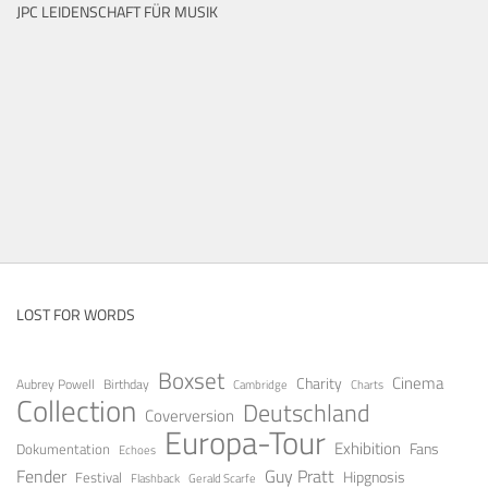
JPC LEIDENSCHAFT FÜR MUSIK
LOST FOR WORDS
Boxset
Cinema
Charity
Aubrey Powell
Birthday
Cambridge
Charts
Collection
Deutschland
Coverversion
Europa-Tour
Exhibition
Fans
Dokumentation
Echoes
Fender
Guy Pratt
Festival
Hipgnosis
Gerald Scarfe
Flashback