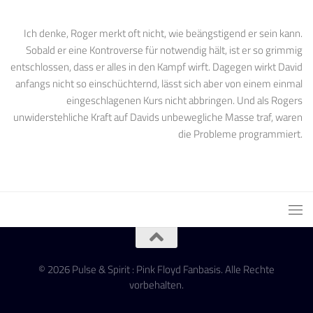
Ich denke, Roger merkt oft nicht, wie beängstigend er sein kann.
Sobald er eine Kontroverse für notwendig hält, ist er so grimmig
entschlossen, dass er alles in den Kampf wirft. Dagegen wirkt David
anfangs nicht so einschüchternd, lässt sich aber von einem einmal
eingeschlagenen Kurs nicht abbringen. Und als Rogers
unwiderstehliche Kraft auf Davids unbewegliche Masse traf, waren
die Probleme programmiert.
© 2026 Pulse & Spirit : Pink Floyd Fanbasis. Alle Rechte
vorbehalten.