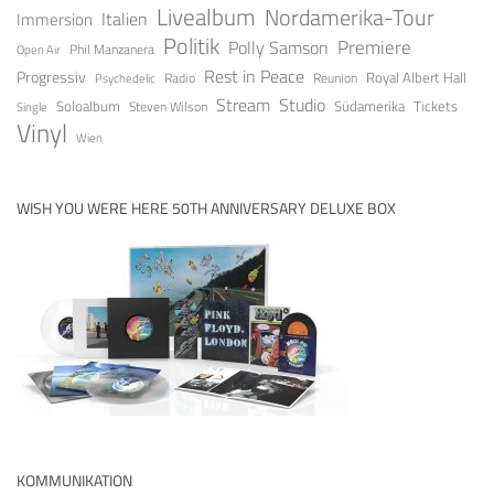
Livealbum
Nordamerika-Tour
Italien
Immersion
Politik
Premiere
Polly Samson
Open Air
Phil Manzanera
Rest in Peace
Progressiv
Royal Albert Hall
Radio
Reunion
Psychedelic
Stream
Studio
Soloalbum
Tickets
Südamerika
Steven Wilson
Single
Vinyl
Wien
WISH YOU WERE HERE 50TH ANNIVERSARY DELUXE BOX
KOMMUNIKATION