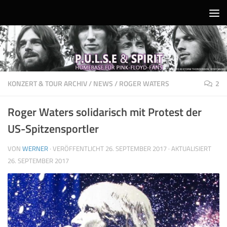
Unter dem Inhalt
KONZERT & TOUR ARCHIV
/
NEWS
/
ROGER WATERS
2
Roger Waters solidarisch mit Protest der
US-Spitzensportler
VON
WERNER
· VERÖFFENTLICHT
26. SEPTEMBER 2017
· AKTUALISIERT
26. SEPTEMBER 2017