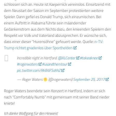
schlossen sich an. Heute ist Kaepernick vereinslos. Einsetzend mit
dem Neustart der Saison im September protestierten weitere
Spieler. Dann gefiel es Donald Trump, sich einzumischen. Bei
einem Auftritt in Alabama führte sein mäandernder
Gedankenstrom aus dem Nichts dazu, den knieenden Spielern den
Respekt vor Volk und Vaterland abzusprechen. Er wünsche sich,
dass einer dieser “Hurensöhne” gefeuert werde. Quelle:
n-TV:
Trump richtet gnadenlos über Sporthelden
.
Incredible night in Hartford.
@XLCenter
#takeaknee
#rogerwaters
#usandthemtour
pic.twitter.com/RkB6FSahhZ
— Roger Waters
(@rogerwaters)
September 25, 2017
Roger Waters beendete sein Konzert in Hartford, indem er sich
nach “Comfortably Numb” mit gemeinsam mit seiner Band nieder
kniete!
Ich danke Wolfgang für den Hinweis!