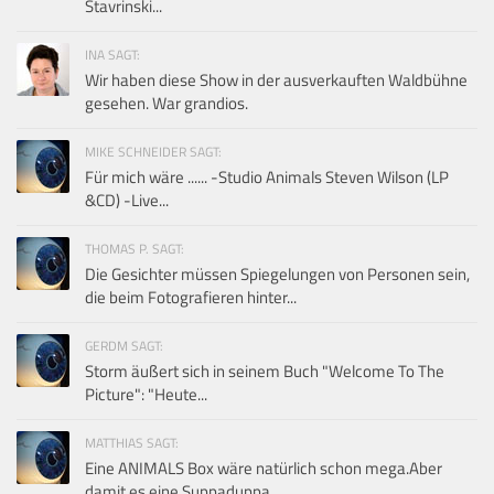
Stavrinski...
INA SAGT:
Wir haben diese Show in der ausverkauften Waldbühne
gesehen. War grandios.
MIKE SCHNEIDER SAGT:
Für mich wäre ...... -Studio Animals Steven Wilson (LP
&CD) -Live...
THOMAS P. SAGT:
Die Gesichter müssen Spiegelungen von Personen sein,
die beim Fotografieren hinter...
GERDM SAGT:
Storm äußert sich in seinem Buch "Welcome To The
Picture": "Heute...
MATTHIAS SAGT:
Eine ANIMALS Box wäre natürlich schon mega.Aber
damit es eine Suppaduppa...