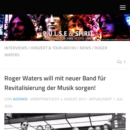
Unter dem Inhalt
INTERVIEWS
/
KONZERT & TOUR ARCHIV
/
NEWS
/
ROGER
WATERS
1
Roger Waters will mit neuer Band für
Revitalisierung der Musik sorgen!
VON
WERNER
· VERÖFFENTLICHT
4. AUGUST 2017
· AKTUALISIERT
1. JULI
2024