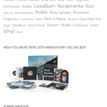
Livealbum
Nordamerika-Tour
Italien
Immersion
Politik
Premiere
Polly Samson
Open Air
Phil Manzanera
Rest in Peace
Progressiv
Royal Albert Hall
Radio
Reunion
Psychedelic
Stream
Studio
Soloalbum
Tickets
Südamerika
Steven Wilson
Single
Vinyl
Wien
WISH YOU WERE HERE 50TH ANNIVERSARY DELUXE BOX
KOMMUNIKATION