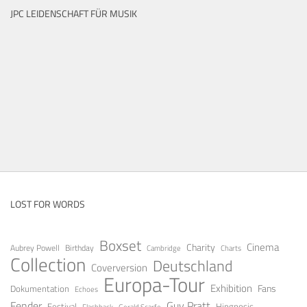
JPC LEIDENSCHAFT FÜR MUSIK
LOST FOR WORDS
Boxset
Cinema
Charity
Aubrey Powell
Birthday
Cambridge
Charts
Collection
Deutschland
Coverversion
Europa-Tour
Exhibition
Fans
Dokumentation
Echoes
Fender
Guy Pratt
Festival
Hipgnosis
Gerald Scarfe
Flashback