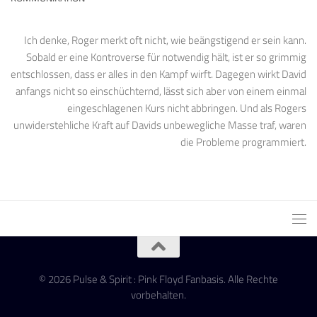
Ich denke, Roger merkt oft nicht, wie beängstigend er sein kann.
Sobald er eine Kontroverse für notwendig hält, ist er so grimmig
entschlossen, dass er alles in den Kampf wirft. Dagegen wirkt David
anfangs nicht so einschüchternd, lässt sich aber von einem einmal
eingeschlagenen Kurs nicht abbringen. Und als Rogers
unwiderstehliche Kraft auf Davids unbewegliche Masse traf, waren
die Probleme programmiert.
© 2026 Pulse & Spirit : Pink Floyd Fanbasis. Alle Rechte
vorbehalten.