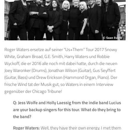
Roger Waters ersetze auf seiner “Us+Them” Tour 2017 Snowy
White, Graham Broad, G.E. Smith, Harry Waters und Robbie
Wyckoff, die er 2016 alle noch mit dabei hatte, durch die neuen
Joey Waronker (Drums), Jonathan Wilson (Guitar), Gus Seyffert
(Guitar, Bass) und Drew Erickson (Hammond Organ, Piano). Der
frische Wind tat der Musik gut, so Waters in einem Interview
gegenüber der Chicago Tribune!
Q: Jess Wolfe and Holly Laessig from the indie band Lucius
are your backup singers for this tour. What do they bring to
the band?
Roger Waters:
Well, they have their own energy. I met them