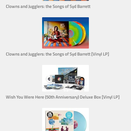
Clowns and Jugglers: the Songs of Syd Barrett
Clowns and Jugglers: the Songs of Syd Barrett [Vinyl LP]
Wish You Were Here (50th Anniversary) Deluxe Box [Vinyl LP]