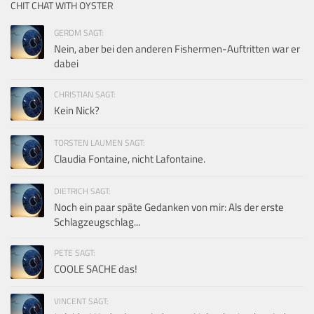
CHIT CHAT WITH OYSTER
GERDM SAGT:
Nein, aber bei den anderen Fishermen-Auftritten war er
dabei
CHRISTIAN SAGT:
Kein Nick?
TORSTEN LAUMEN SAGT:
Claudia Fontaine, nicht Lafontaine.
DIETRICH SAGT:
Noch ein paar späte Gedanken von mir: Als der erste
Schlagzeugschlag...
PETE SAGT:
COOLE SACHE das!
VINCENT SAGT: