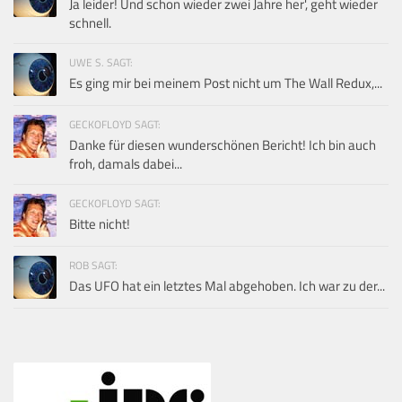
Ja leider! Und schon wieder zwei Jahre her', geht wieder
schnell.
UWE S. SAGT:
Es ging mir bei meinem Post nicht um The Wall Redux,...
GECKOFLOYD SAGT:
Danke für diesen wunderschönen Bericht! Ich bin auch
froh, damals dabei...
GECKOFLOYD SAGT:
Bitte nicht!
ROB SAGT:
Das UFO hat ein letztes Mal abgehoben. Ich war zu der...