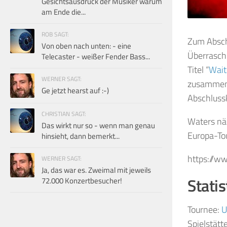
Gesichtsausdruck der Musiker warum
am Ende die...
ROB SAGT:
Zum Abschl
Von oben nach unten: - eine
Überraschu
Telecaster - weißer Fender Bass...
Titel “
Wait
WERNER SAGT:
zusammen 
Ge jetzt hearst auf :-)
Abschluss
CHRISTIAN SAGT:
Waters nä
Das wirkt nur so - wenn man genau
Europa-To
hinsieht, dann bemerkt...
https://w
WERNER SAGT:
Ja, das war es. Zweimal mit jeweils
Statis
72.000 Konzertbesucher!
Tournee:
U
Spielstätt