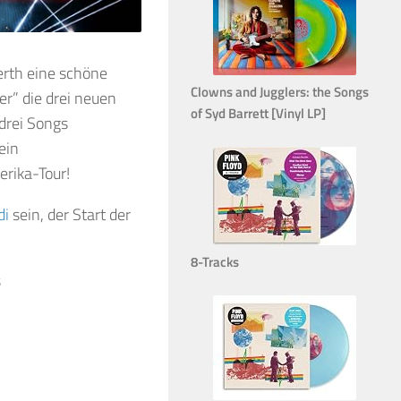
erth eine schöne
Clowns and Jugglers: the Songs
er” die drei neuen
of Syd Barrett [Vinyl LP]
 drei Songs
ein
rika-Tour!
di
sein, der Start der
8-Tracks
s