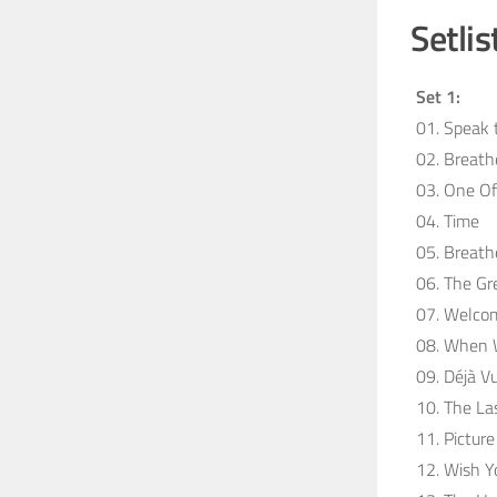
Setlis
Set 1:
01. Speak 
02. Breath
03. One O
04. Time
05. Breath
06. The Gr
07. Welco
08. When W
09. Déjà V
10. The La
11. Picture
12. Wish 