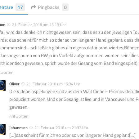
ntare
17
Pingbacks
0
mon
21. Februar 2018 um 15:13 Uhr
fall wird das denke ich nicht gewesen sein, dass es zu den jeweiligen T
rde; das scheint für mich so oder so von längerer Hand geplant, dass die
kommen sind – schließlich gibt es ein eigens dafür produziertes Bühn
e Gesangsspuren von RW ja im Vorfeld aufgenommen worden sein (diese
rth identisch gewesen, sprich wurde der Gesang vom Band eingespielt).
tworten
Oliver
21. Februar 2018 um 15:34 Uhr
Die Videoeinspielungen sind aus dem Wait for her- Promovideo, die
produziert worden. Und der Gesang ist live und in Vancouver und P
gewesen.
Antworten
Johannson
21. Februar 2018 um 21:33 Uhr
[…]das scheint für mich so oder so von längerer Hand geplant[…]