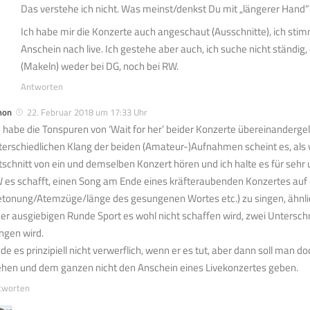
Das verstehe ich nicht. Was meinst/denkst Du mit „längerer Hand“
Ich habe mir die Konzerte auch angeschaut (Ausschnitte), ich stim
Anschein nach live. Ich gestehe aber auch, ich suche nicht ständig,
(Makeln) weder bei DG, noch bei RW.
Antworten
mon
22. Februar 2018 um 17:33 Uhr
h habe die Tonspuren von ‘Wait for her’ beider Konzerte übereinandergel
terschiedlichen Klang der beiden (Amateur-)Aufnahmen scheint es, al
tschnitt von ein und demselben Konzert hören und ich halte es für sehr
 es schafft, einen Song am Ende eines kräfteraubenden Konzertes auf 
etonung/Atemzüge/länge des gesungenen Wortes etc.) zu singen, ähnli
ner ausgiebigen Runde Sport es wohl nicht schaffen wird, zwei Unterschr
ingen wird.
nde es prinzipiell nicht verwerflich, wenn er es tut, aber dann soll man 
ehen und dem ganzen nicht den Anschein eines Livekonzertes geben.
tworten