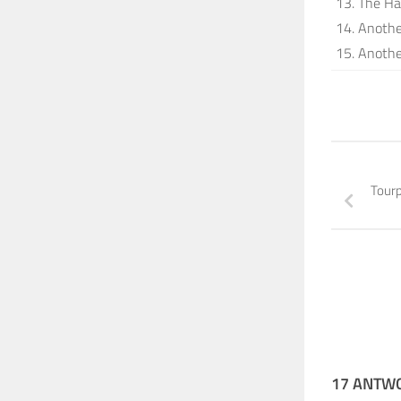
13. The Ha
14. Another
15. Another
Tour
17 ANTW