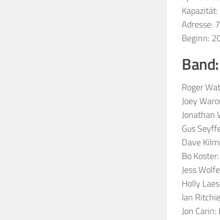
Kapazität:
Adresse: 7
Beginn: 20
Band:
Roger Wate
Joey Waro
Jonathan W
Gus Seyffe
Dave Kilmi
Bo Koster
Jess Wolfe
Holly Laes
Ian Ritchi
Jon Carin: