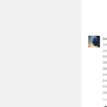
Si
Ic
un
Mi
RW
(B
ei
br
Fi
st
An