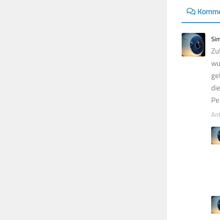
Komme
Si
Zu
wu
ge
di
Pe
An