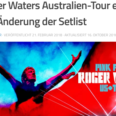
r Waters Australien-Tour 
Änderung der Setlist
R
· VERÖFFENTLICHT
21. FEBRUAR 2018
· AKTUALISIERT
16. OKTOBER 201