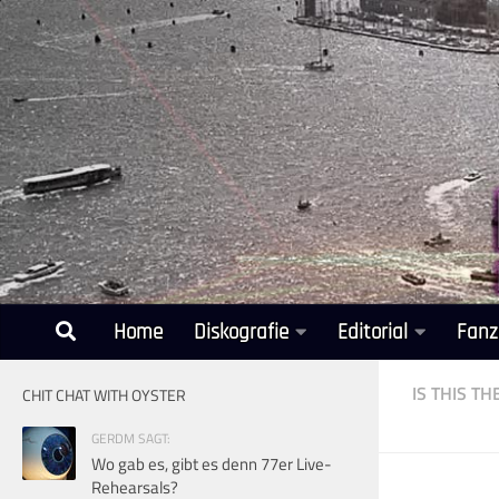
Unter dem Inhalt
Home
Diskografie
Editorial
Fanz
IS THIS T
CHIT CHAT WITH OYSTER
GERDM SAGT:
Wo gab es, gibt es denn 77er Live-
Rehearsals?