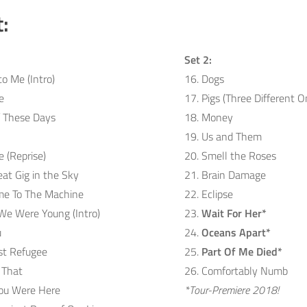
t:
Set 2:
to Me (Intro)
16. Dogs
e
17. Pigs (Three Different O
f These Days
18. Money
19. Us and Them
e (Reprise)
20. Smell the Roses
eat Gig in the Sky
21. Brain Damage
me To The Machine
22. Eclipse
e Were Young (Intro)
23.
Wait For Her*
u
24.
Oceans Apart*
st Refugee
25.
Part Of Me Died*
 That
26. Comfortably Numb
You Were Here
*Tour-Premiere 2018!