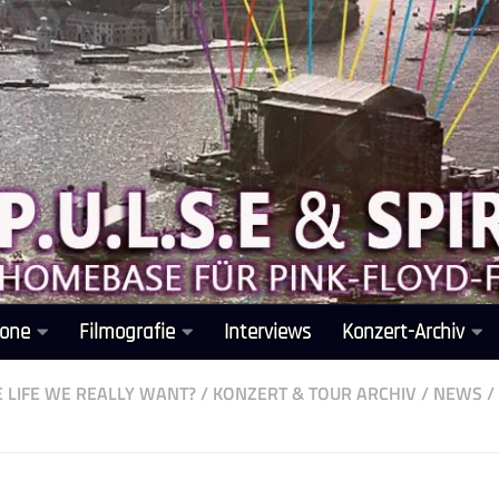
one
Filmografie
Interviews
Konzert-Archiv
HE LIFE WE REALLY WANT?
/
KONZERT & TOUR ARCHIV
/
NEWS
/