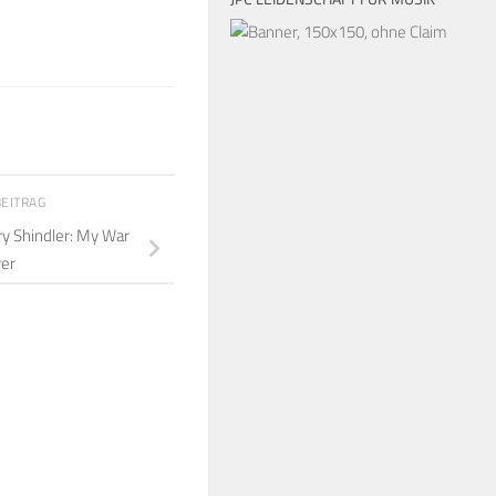
BEITRAG
y Shindler: My War
ver