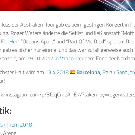
uss der Australien-Tour gab es beim gestrigen Konzert in P
ng. Roger Waters änderte die Setlist und ließ anstatt “Moth
 For Her
“, “Oceans Apart” und “Part Of Me Died” spielen! Die
gab es bisher nur einmal und das war zufälligerweise auch 
konzert, am
29.10.2017 in Vancouver
dem Ende der Nordame
chster Halt wird am
13.4.2018
Barcelona
, Palau Sant Jor
ur!
ww.instagram.com/p/BfbqCmeA_E7/?taken-by=rogerwater
tik:
s+Them 2018
e: Arena