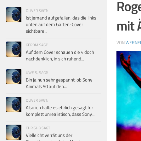
Roge
OLIVER SAGT:
Ist jemand aufgefallen, das die links
mit 
unten auf dem Garten-Cover
sichtbare...
VON
WERNE
GERDM SAGT:
Auf dem Cover schauen die 4 doch
nachdenklich, in sich ruhend...
UWE S. SAGT:
Bin ja nun sehr gespannt, ob Sony
Animals 50 auf den...
OLIVER SAGT:
Also ich halte es ehrlich gesagt für
komplett unrealistisch, dass Sony...
CHRISHB SAGT:
Vielleicht verrät uns der