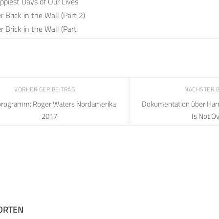
ppiest Days of Our Lives
 Brick in the Wall (Part 2)
 Brick in the Wall (Part
VORHERIGER BEITRAG
NÄCHSTER 
programm: Roger Waters Nordamerika
Dokumentation über Harr
2017
Is Not O
ORTEN