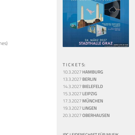
nes)
T I C K E T S:
10.3.2027
HAMBURG
13.3.2027
BERLIN
14.3.2027
BIELEFELD
15.3.2027
LEIPZIG
17.3.2027
MÜNCHEN
19.3.2027
LINGEN
20.3.2027
OBERHAUSEN
JPC LEIDENSCHAFT FÜR MUSIK