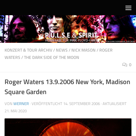
Unter dem Inhalt
KONZERT & TOUR ARCHIV
/
NEWS
/
NICK MASON
/
ROGER
WATERS
/
THE DARK SIDE OF THE MOON
0
Roger Waters 13.9.2006 New York, Madison
Square Garden
VON
WERNER
· VERÖFFENTLICHT
14. SEPTEMBER 2006
· AKTUALISIERT
21. MAI 2020