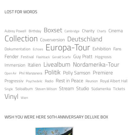
LOST FOR WORDS
Boxset
Cinema
Charity
Aubrey Powell
Birthday
Cambridge
Charts
Collection
Deutschland
Coverversion
Europa-Tour
Exhibition
Fans
Dokumentation
Echoes
Guy Pratt
Fender
Festival
Hipgnosis
Gerald Scarfe
Flashback
Livealbum
Nordamerika-Tour
Italien
Immersion
Politik
Premiere
Polly Samson
Open Air
Phil Manzanera
Rest in Peace
Progressiv
Royal Albert Hall
Radio
Reunion
Psychedelic
Stream
Studio
Soloalbum
Tickets
Südamerika
Steven Wilson
Single
Vinyl
Wien
WISH YOU WERE HERE 50TH ANNIVERSARY DELUXE BOX