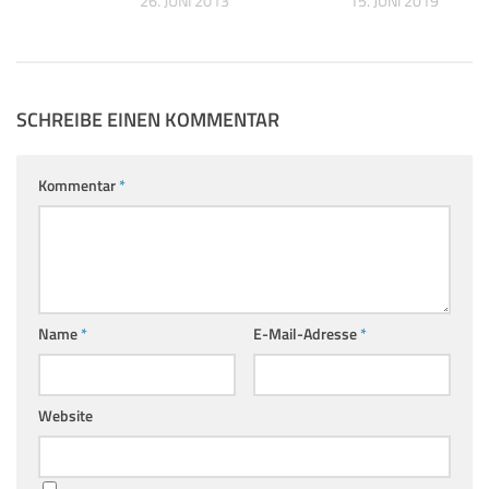
007
26. JUNI 2013
15. JUNI 2019
SCHREIBE EINEN KOMMENTAR
Kommentar
*
Name
*
E-Mail-Adresse
*
Website