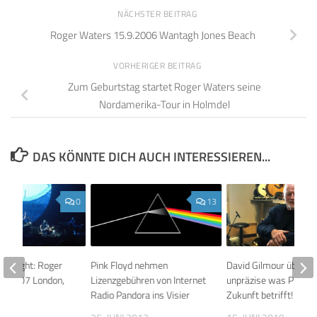
NÄCHSTER BEITRAG
Roger Waters 15.9.2006 Wantagh Jones Beach
VORHERIGER BEITRAG
Zum Geburtstag startet Roger Waters seine
Nordamerika-Tour in Holmdel
DAS KÖNNTE DICH AUCH INTERESSIEREN...
0
13
’s Night: Roger
Pink Floyd nehmen
David Gilmour überra
.5.2007 London,
Lizenzgebühren von Internet
unpräzise was Pink Fl
t
Radio Pandora ins Visier
Zukunft betrifft!