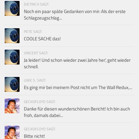
DIETRICH SAGT:
Noch ein paar späte Gedanken von mir: Als der erste
Schlagzeugschlag...
PETE SAGT:
COOLE SACHE das!
VINCENT SAGT:
Ja leider! Und schon wieder zwei Jahre her', geht wieder
schnell.
UWE S. SAGT:
Es ging mir bei meinem Post nicht um The Wall Redux,...
GECKOFLOYD SAGT:
Danke für diesen wunderschönen Bericht! Ich bin auch
froh, damals dabei...
GECKOFLOYD SAGT:
Bitte nicht!