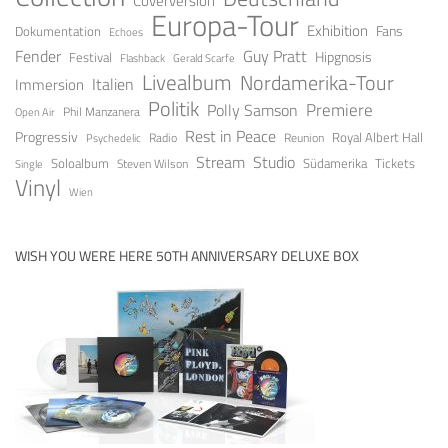
Coverversion
Europa-Tour
Exhibition
Fans
Dokumentation
Echoes
Fender
Guy Pratt
Festival
Hipgnosis
Gerald Scarfe
Flashback
Livealbum
Nordamerika-Tour
Italien
Immersion
Politik
Premiere
Polly Samson
Open Air
Phil Manzanera
Rest in Peace
Progressiv
Royal Albert Hall
Radio
Reunion
Psychedelic
Stream
Studio
Soloalbum
Tickets
Südamerika
Steven Wilson
Single
Vinyl
Wien
WISH YOU WERE HERE 50TH ANNIVERSARY DELUXE BOX