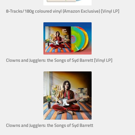
8-Tracks/180g coloured vinyl (Amazon Exclusive) [Vinyl LP]
Clowns and Jugglers: the Songs of Syd Barrett [Vinyl LP]
Clowns and Jugglers: the Songs of Syd Barrett