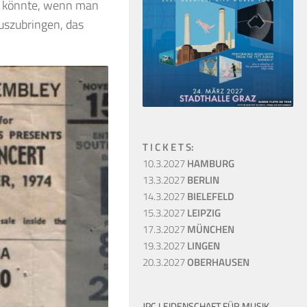
n könnte, wenn man
uszubringen, das
T I C K E T S:
10.3.2027
HAMBURG
13.3.2027
BERLIN
14.3.2027
BIELEFELD
15.3.2027
LEIPZIG
17.3.2027
MÜNCHEN
19.3.2027
LINGEN
20.3.2027
OBERHAUSEN
JPC LEIDENSCHAFT FÜR MUSIK