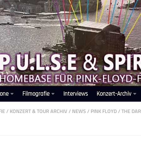
one
Filmografie
Interviews
Konzert-Archiv
IE
/
KONZERT & TOUR ARCHIV
/
NEWS
/
PINK FLOYD
/
THE DAR