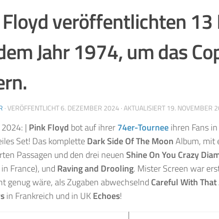
 Floyd veröffentlichten 13
dem Jahr 1974, um das Cop
ern.
R
· VERÖFFENTLICHT
6. DEZEMBER 2024
· AKTUALISIERT
19. NOVEMBER 2
2024: |
Pink Floyd
bot auf ihrer
74er-Tournee
ihren Fans in
eiles Set! Das komplette
Dark Side Of The Moon
Album, mit e
erten Passagen und den drei neuen
Shine On You Crazy Dia
 in France), und
Raving and Drooling
. Mister Screen war ers
cht genug wäre, als Zugaben abwechselnd
Careful With That
ys
in Frankreich und in UK
Echoes
!