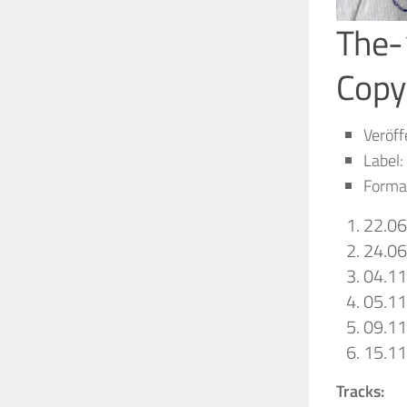
The-
Copy
Veröff
Label
Forma
22.0
24.0
04.1
05.1
09.1
15.1
Tracks: