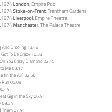
1.1974
London
, Empire Pool
1.1974
Stoke-on-Trent
, Trentham Gardens
1.1974
Liverpool
, Empire Theatre
2.1974
Manchester
, The Palace Theatre
g And Drooling 13:48
 Got To Be Crazy 16:33
 On You Crazy Diamond 22:15
 to Me 03:17
e (In the Air) 02:50
e Run 05:09
06:44
eat Gig in the Sky 06:41
 09:34
d Them 07:44