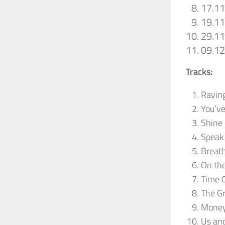
17.1
19.1
29.1
09.1
Tracks:
Ravin
You’ve
Shine
Speak
Breath
On th
Time 
The Gr
Money
Us an