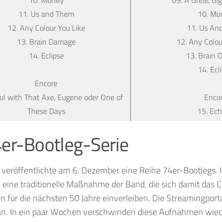
11. Us and Them
10. Mo
12. Any Colour You Like
11. Us An
13. Brain Damage
12. Any Colou
14. Eclipse
13. Brain
14. Ecl
Encore
ful with That Axe, Eugene oder One of
Enco
These Days
15. Ec
er-Bootleg-Serie
 veröffentlichte am 6. Dezember eine Reihe 74er-Bootlegs.
 eine traditionelle Maßnahme der Band, die sich damit das 
für die nächsten 50 Jahre einverleiben. Die Streamingporta
an. In ein paar Wochen verschwinden diese Aufnahmen wied