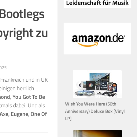
 Bootlegs
yright zu
025
 Frankreich und in UK
inigen herrlich
mond
,
You Got To Be
Wish You Were Here (50th
tmals dabei! Und als
Anniversary) Deluxe Box [Vinyl
 Axe, Eugene
,
One Of
LP]