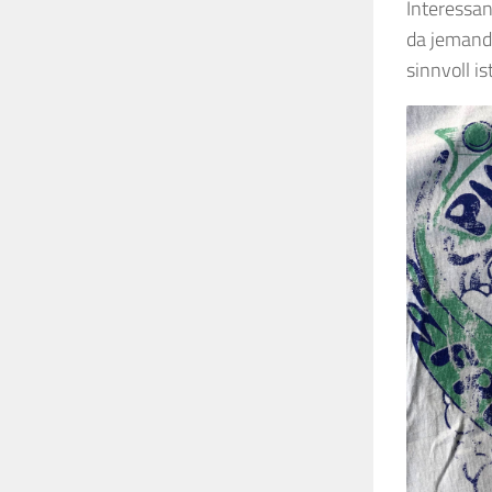
Interessa
da jemand
sinnvoll i