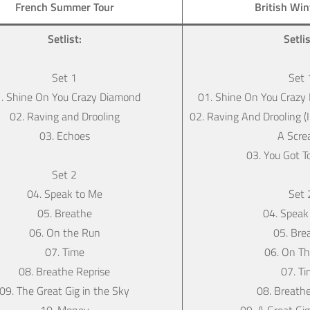
French Summer Tour
British Win
Setlist:
Setlis
Set 1
Set 
. Shine On You Crazy Diamond
01. Shine On You Crazy
02. Raving and Drooling
02. Raving And Drooling (I
03. Echoes
A Scre
03. You Got T
Set 2
04. Speak to Me
Set 
05. Breathe
04. Speak
06. On the Run
05. Bre
07. Time
06. On T
08. Breathe Reprise
07. T
09. The Great Gig in the Sky
08. Breathe
10. Money
09. A Great Gi