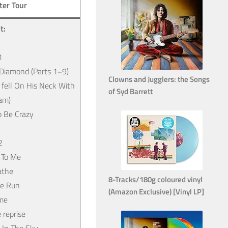
ter Tour
t:
1
 Diamond (Parts 1−9)
Clowns and Jugglers: the Songs
 fell On His Neck With
of Syd Barrett
am)
o Be Crazy
2
 To Me
athe
8-Tracks/180g coloured vinyl
he Run
(Amazon Exclusive) [Vinyl LP]
ime
 reprise
g In The Sky