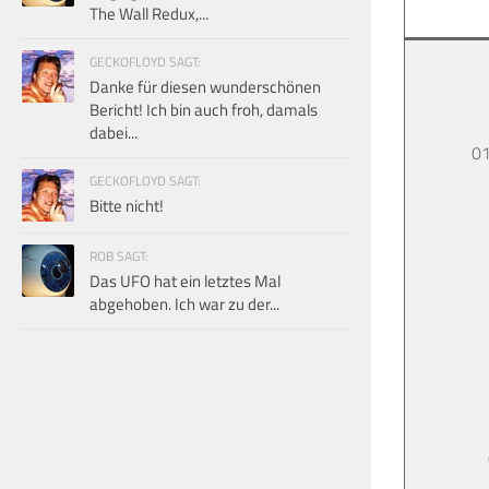
The Wall Redux,...
GECKOFLOYD SAGT:
Danke für diesen wunderschönen
Bericht! Ich bin auch froh, damals
dabei...
01
GECKOFLOYD SAGT:
Bitte nicht!
ROB SAGT:
Das UFO hat ein letztes Mal
abgehoben. Ich war zu der...