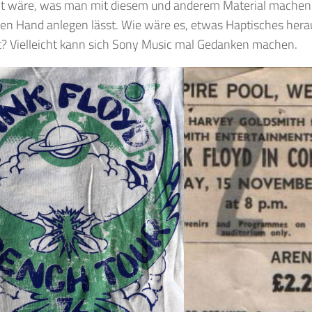
nt wäre, was man mit diesem und anderem Material mache
en Hand anlegen lässt. Wie wäre es, etwas Haptisches hera
st? Vielleicht kann sich Sony Music mal Gedanken machen.