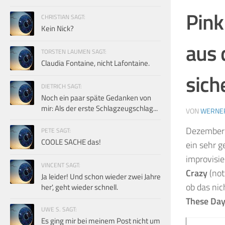
Pink
CHRISTIAN SAGT:
Kein Nick?
aus 
TORSTEN LAUMEN SAGT:
Claudia Fontaine, nicht Lafontaine.
sich
DIETRICH SAGT:
Noch ein paar späte Gedanken von
mir: Als der erste Schlagzeugschlag...
VON
WERNE
Dezember 
PETE SAGT:
COOLE SACHE das!
ein sehr g
improvisi
VINCENT SAGT:
Crazy
(not
Ja leider! Und schon wieder zwei Jahre
ob das ni
her', geht wieder schnell.
These Da
UWE S. SAGT:
Es ging mir bei meinem Post nicht um