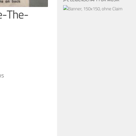
e-The-
ns