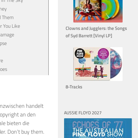
ney
d Them
r You Like
Clowns and Jugglers: the Songs
 Damage
of Syd Barrett [Vinyl LP]
ipse
re
hoes
8-Tracks
 Inzwischen handelt
AUSSIE FLOYD 2027
Copyright an den
le bieten die
er. Don’t buy them.