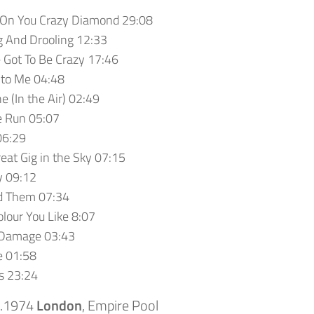
 On You Crazy Diamond 29:08
g And Drooling 12:33
 Got To Be Crazy 17:46
 to Me 04:48
e (In the Air) 02:49
e Run 05:07
06:29
eat Gig in the Sky 07:15
 09:12
d Them 07:34
lour You Like 8:07
 Damage 03:43
e 01:58
s 23:24
1.1974
London
, Empire Pool