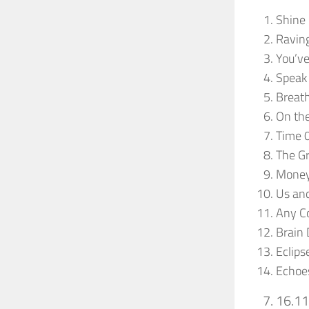
Shine
Ravin
You’ve
Speak
Breath
On th
Time 
The Gr
Money
Us an
Any Co
Brain
Eclips
Echoe
16.1