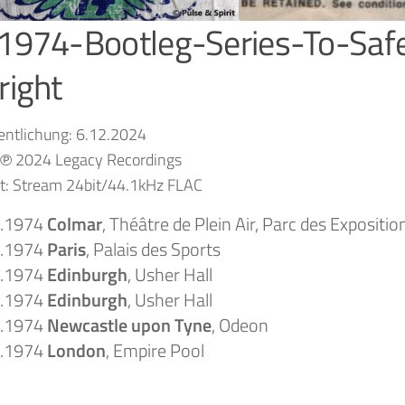
1974-Bootleg-Series-To-Saf
right
entlichung: 6.12.2024
: ℗ 2024 Legacy Recordings
t: Stream 24bit/44.1kHz FLAC
6.1974
Colmar
, Théâtre de Plein Air, Parc des Expositio
6.1974
Paris
, Palais des Sports
1.1974
Edinburgh
, Usher Hall
1.1974
Edinburgh
, Usher Hall
1.1974
Newcastle upon Tyne
, Odeon
1.1974
London
, Empire Pool