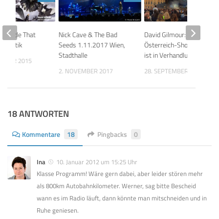
“Rattle That
Nick Cave & The Bad
David Gilmour: Eine
umkritik
Seeds 1.11.2017 Wien,
Österreich-Show 2016
Stadthalle
ist in Verhandlung!
EMBER 2015
2. NOVEMBER 2017
28. SEPTEMBER 2015
18 ANTWORTEN
Kommentare
18
Pingbacks
0
Ina
10. Januar 2012 um 15:25 Uhr
Klasse Programm! Wäre gern dabei, aber leider stören mehr
als 800km Autobahnkilometer. Werner, sag bitte Bescheid
wann es im Radio läuft, dann könnte man mitschneiden und in
Ruhe geniesen.