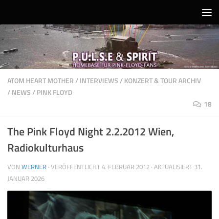
Unter dem Inhalt
ATOM HEART MOTHER
/
INTERVIEWS
/
KONZERT & TOUR ARCHIV
/
NEWS
/
PINK FLOYD
18
The Pink Floyd Night 2.2.2012 Wien,
Radiokulturhaus
VON
WERNER
· VERÖFFENTLICHT
4. FEBRUAR 2012
· AKTUALISIERT
31.
JANUAR 2026