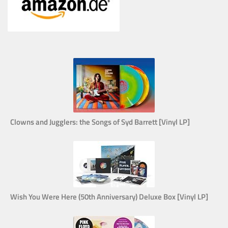
Clowns and Jugglers: the Songs of Syd Barrett [Vinyl LP]
Wish You Were Here (50th Anniversary) Deluxe Box [Vinyl LP]