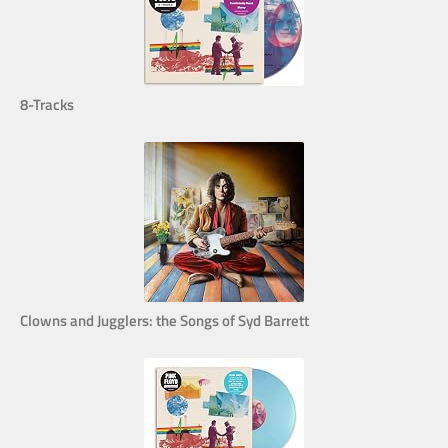
8-Tracks
Clowns and Jugglers: the Songs of Syd Barrett