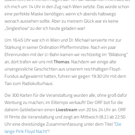
ich mich um 14 Uhr in den Zug nach Wien setzte. Das würde schon
eine perfekte Maske benötigen, wenn ich abends halbwegs
wonach aussehen sollte. Aber zu meinem Glück war es keine
„Singleshow“ zu der ich heute geladen war!
Um 16:45 Uhr war ich in Wien und Dr. Michael servierte mir zur
Stärkung in seiner Ordination Pfefferminztee. Nach ein paar
Ehrenrunden mit der U-Bahn kamen wir rechtzeitig im “Billabong”
an, dort trafen wir uns mit
Thomas
. Nachdem wir einige alte
unvergessliche Geschichten aus unserem reichhaltigen Floyd-
Fundus aufgewärmt hatten, fuhren wir gegen 19:30 Uhr mit dem
Taxi zum Radiokulturhaus.
Die 300 Karten für die Veranstaltung wurden alle, ohne groß dafür
Werbung zu machen, im Eiltempo verkauft! Der ORF bot für die
daheim Gebliebenen einen
Livestream
von 20 bis 24 Uhr an. ORF
III filmte die Veranstaltung und zeigt am Mittwoch (8.2.) ab 22:50
Uhr eine dreistündige Zusammenfassung unter dem Titel “
Die
lange Pink Floyd Nacht
“!