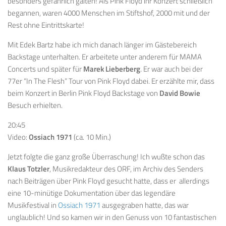
besonders gefährlich galten! Als Pink Floyd ihr Konzert schließlich
begannen, waren 4000 Menschen im Stiftshof, 2000 mit und der
Rest ohne Eintrittskarte!
Mit Edek Bartz habe ich mich danach länger im Gästebereich
Backstage unterhalten. Er arbeitete unter anderem für MAMA
Concerts und später für
Marek Lieberberg
. Er war auch bei der
77er “In The Flesh” Tour von Pink Floyd dabei. Er erzählte mir, dass
beim Konzert in Berlin Pink Floyd Backstage von
David Bowie
Besuch erhielten.
20:45
Video:
Ossiach 1971
(ca. 10 Min.)
Jetzt folgte die ganz große Überraschung! Ich wußte schon das
Klaus Totzler
, Musikredakteur des ORF, im Archiv des Senders
nach Beiträgen über Pink Floyd gesucht hatte, dass er allerdings
eine 10-minütige Dokumentation über das legendäre
Musikfestival in
Ossiach 1971
ausgegraben hatte, das war
unglaublich! Und so kamen wir in den Genuss von 10 fantastischen