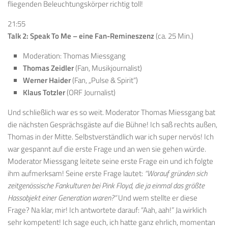
fliegenden Beleuchtungskörper richtig toll!
21:55
Talk 2: Speak To Me – eine Fan-Remineszenz
(ca. 25 Min.)
Moderation: Thomas Miessgang
Thomas Zeidler
(Fan, Musikjournalist)
Werner Haider
(Fan, „Pulse & Spirit“)
Klaus Totzler
(ORF Journalist)
Und schließlich war es so weit. Moderator Thomas Miessgang bat
die nächsten Gesprächsgäste auf die Bühne! Ich saß rechts außen,
Thomas in der Mitte. Selbstverständlich war ich super nervös! Ich
war gespannt auf die erste Frage und an wen sie gehen würde.
Moderator Miessgang leitete seine erste Frage ein und ich folgte
ihm aufmerksam! Seine erste Frage lautet:
“Worauf gründen sich
zeitgenössische Fankulturen bei Pink Floyd, die ja einmal das größte
Hassobjekt einer Generation waren?”
Und wem stellte er diese
Frage? Na klar, mir! Ich antwortete darauf: “Aah, aah!” Ja wirklich
sehr kompetent! Ich sage euch, ich hatte ganz ehrlich, momentan