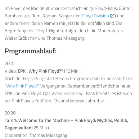
Im Foyer des RadioKulturhauses traf ich einige Floyd-Fans: Günter,
Bernhard aus Rum, Roman (Sänger der “
Floyd Division
“) und
andere mehr, deren Namen mir jetzt leider entfallen sind. Die
Begrüßung der “Floyd-Night” erfolgte durch die Moderatoren
Walter Gröbchen und Thomas Miessgang.
Programm
ablauf:
20:02
Video:
EPK „Why Pink Floyd?“
(18 Min.)
Nach der Begrüßung startete das Programm mit der anlässlich der
“
Why Pink Floyd?
” Vergangenen September veröffentlichte neue
EPK von Pink Floyd. Das Video kennen wir Fans bereits, es ist auch
auf Pink Floyds YouTube-Channel jederzeit abrufbar.
20:20
Talk 1: Welcome To The Machine – Pink Floyd: Mythos, Politik,
Gegenwelten
(25 Min.)
Moderation: Thomas Miessgang