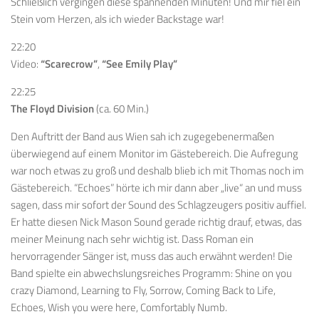
Schließlich vergingen diese spannenden Minuten! Und mir fiel ein
Stein vom Herzen, als ich wieder Backstage war!
22:20
Video:
“Scarecrow”
,
“See Emily Play”
22:25
The Floyd Division
(ca. 60 Min.)
Den Auftritt der Band aus Wien sah ich zugegebenermaßen
überwiegend auf einem Monitor im Gästebereich. Die Aufregung
war noch etwas zu groß und deshalb blieb ich mit Thomas noch im
Gästebereich. “Echoes” hörte ich mir dann aber „live“ an und muss
sagen, dass mir sofort der Sound des Schlagzeugers positiv auffiel.
Er hatte diesen Nick Mason Sound gerade richtig drauf, etwas, das
meiner Meinung nach sehr wichtig ist. Dass Roman ein
hervorragender Sänger ist, muss das auch erwähnt werden! Die
Band spielte ein abwechslungsreiches Programm: Shine on you
crazy Diamond, Learning to Fly, Sorrow, Coming Back to Life,
Echoes, Wish you were here, Comfortably Numb.