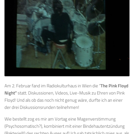
Am 2. Februar fand im Radiokulturhaus in Wien die “
The Pink Floyd
Night”
statt. Diskussionen, Videos, Live-Musik zu Ehren von Pink
Floyd! Und als ob das noch nicht genug wäre, durfte ich an einer
der drei Diskussionsrunden teilnehmen!
Wie bestellt zog es mir am Vortag eine Magenverstimmung
(Psychosomatisch?), kombiniert mit einer Bindehautentzündung
(Bakteriell!) des rechten Auges auf! Ich sah tatsächlich mies aus, als