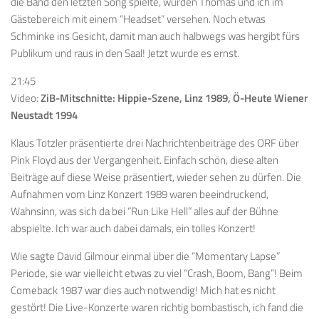
die Band den letzten Song spielte, wurden Thomas und ich im
Gästebereich mit einem “Headset” versehen. Noch etwas
Schminke ins Gesicht, damit man auch halbwegs was hergibt fürs
Publikum und raus in den Saal! Jetzt wurde es ernst.
21:45
Video:
ZiB-Mitschnitte: Hippie-Szene, Linz 1989, Ö-Heute Wiener
Neustadt 1994
Klaus Totzler präsentierte drei Nachrichtenbeiträge des ORF über
Pink Floyd aus der Vergangenheit. Einfach schön, diese alten
Beiträge auf diese Weise präsentiert, wieder sehen zu dürfen. Die
Aufnahmen vom Linz Konzert 1989 waren beeindruckend,
Wahnsinn, was sich da bei “Run Like Hell” alles auf der Bühne
abspielte. Ich war auch dabei damals, ein tolles Konzert!
Wie sagte David Gilmour einmal über die “Momentary Lapse”
Periode, sie war vielleicht etwas zu viel “Crash, Boom, Bang”! Beim
Comeback 1987 war dies auch notwendig! Mich hat es nicht
gestört! Die Live-Konzerte waren richtig bombastisch, ich fand die