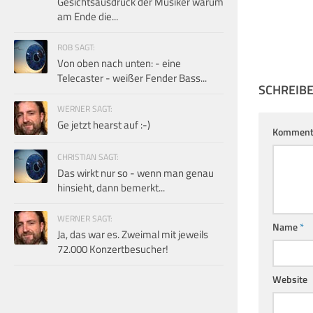
Gesichtsausdruck der Musiker warum
am Ende die...
ROB SAGT:
Von oben nach unten: - eine
Telecaster - weißer Fender Bass...
SCHREIB
WERNER SAGT:
Ge jetzt hearst auf :-)
Komment
CHRISTIAN SAGT:
Das wirkt nur so - wenn man genau
hinsieht, dann bemerkt...
WERNER SAGT:
Name
*
Ja, das war es. Zweimal mit jeweils
72.000 Konzertbesucher!
Website