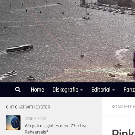
Unter dem Inhalt
Home
Diskografie
Editorial
Fanz
KONZERT 
CHIT CHAT WITH OYSTER
GERDM SAGT:
Wo gab es, gibt es denn 77er Live-
Pink
Rehearsals?