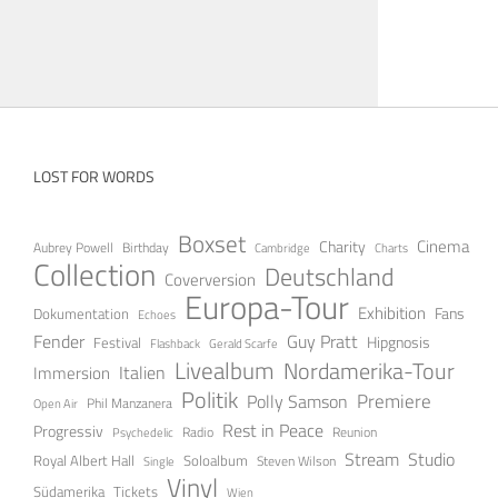
LOST FOR WORDS
Boxset
Cinema
Charity
Aubrey Powell
Birthday
Cambridge
Charts
Collection
Deutschland
Coverversion
Europa-Tour
Exhibition
Fans
Dokumentation
Echoes
Fender
Guy Pratt
Festival
Hipgnosis
Gerald Scarfe
Flashback
Livealbum
Nordamerika-Tour
Italien
Immersion
Politik
Premiere
Polly Samson
Open Air
Phil Manzanera
Rest in Peace
Progressiv
Radio
Reunion
Psychedelic
Stream
Studio
Soloalbum
Royal Albert Hall
Steven Wilson
Single
Vinyl
Tickets
Südamerika
Wien