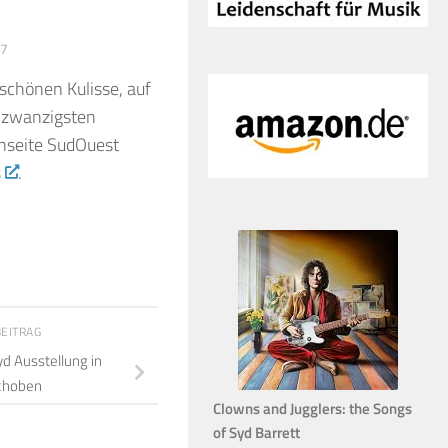
17
schönen Kulisse, auf
zwanzigsten
enseite SudOuest
s
.
BEITRAG
yd Ausstellung in
choben
Clowns and Jugglers: the Songs
of Syd Barrett