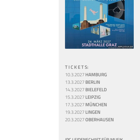
T I C K E T S:
10.3.2027
HAMBURG
13.3.2027
BERLIN
14.3.2027
BIELEFELD
15.3.2027
LEIPZIG
17.3.2027
MÜNCHEN
19.3.2027
LINGEN
20.3.2027
OBERHAUSEN
JPC LEIDENSCHAFT FÜR MUSIK