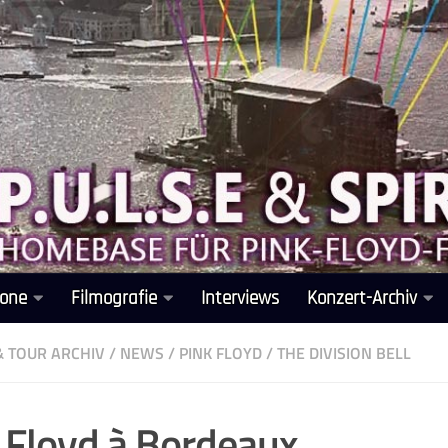
one
Filmografie
Interviews
Konzert-Archiv
& TOUR ARCHIV
/
NEWS
/
PINK FLOYD
/
THE DIVISION BELL
 Floyd à Bordeaux