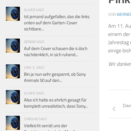
OLIVER SAGT:
VON
WERNE
Ist jemand aufgefallen, das die links
unten auf dem Garten-Cover
A
m 11.
Au
sichtbare...
einem der
Jahrestag 
GERDM SAGT:
Auf dem Cover schauen die 4 doch
einige bis
nachdenklich, in sich ruhend...
Wir danken 
UWE S. SAGT:
Bin ja nun sehr gespannt, ob Sony
Animals 50 auf den...
OLIVER SAGT:
Also ich halte es ehrlich gesagt für
Davi
komplett unrealistisch, dass Sony...
CHRISHB SAGT:
Vielleicht verrät uns der