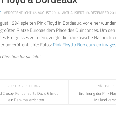
R
· VERÖFFENTLICHT
12. AUGUST 2014
· AKTUALISIERT
13. DEZEMBER 20
gust 1994 spielten
Pink Floyd
in Bordeaux
, vor einer wunder
 größten Plätze Europas dem
Place des Quinconces
.
Um den
des Ereignisses
zu feiern, zeigte die französische Nachricht
her unveröffentlichte Fotos:
Pink Floyd a Bordeaux en image
Christian für die Info!
VORHERIGER BEITRAG
NÄCHSTER 
d Crosby: Fender sollte David Gilmour
Eröffnung der Pink Flo
ein Denkmal errichten
Mailand vers