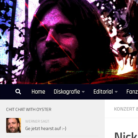
Unter dem Inhalt
Home
Diskografie
Editorial
Fanz
KONZERT 
CHIT CHAT WITH OYSTER
WERNER SAGT:
Ge jetzt hearst auf :-)
Nick