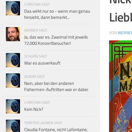
CHRISTIAN SAGT:
Das wirkt nur so - wenn man genau
Lieb
hinsieht, dann bemerkt...
WERNER SAGT:
VON
WERNE
Ja, das war es. Zweimal mit jeweils
72.000 Konzertbesucher!
SCHUIRG SAGT:
War es ausverkauft
GERDM SAGT:
Nein, aber bei den anderen
Fishermen-Auftritten war er dabei
CHRISTIAN SAGT:
Kein Nick?
TORSTEN LAUMEN SAGT:
Claudia Fontaine, nicht Lafontaine.