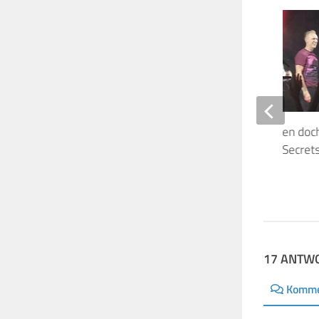
Zeitreisen funktionieren doch
Mason’s Saucerful Of Secret
in Berlin!
16. SEPTEMBER 2018
17 ANTW
Komme