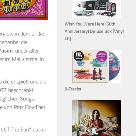
Wish You Were Here (50th
Anniversary) Deluxe Box [Vinyl
rview in dem er die
LP]
nebenbei die
Mason
, unser aller
er im Mai viermal in
die er spielt und die
8-Tracks
1972 beschränkt,
möglichen Songs
e von Pink Floyd bei
t Of The Sun”, das er