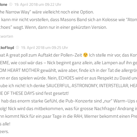
lone
19. April 2018 um 09:22 Uhr
The Narrow Way” wäre vielleicht noch eine Option.
h kann mir nicht vorstellen, dass Masons Band sich an Kolosse wie “Ato
choes” wagt. Wenn, dann nur in einer gekürzten Version.
tworten
ckoFloyd
19. April 2018 um 09:25 Uhr
at A great poll zum Auftakt der Pollen-Zeit
Ich stelle mir vor, das K
EME, wie cool wär das – Nick beginnt ganz allein, alle Lampen auf ihn ge
OM HEART MOTHER gewählt, wäre aber, finde ich in der Tat die allergrös
nn er das spielen würde. Nein, ECHOES wird er aus Respekt zu David und 
aube ich nicht! Ich denke SAUCERFUL, ASTRONOMY, INTERSTELLAR, H
E OF THESE DAYS sind fest gesetzt!
h hab das enorm starke Gefühl, die Pub-Konzerte sind „nur“ Warm-Ups
folg! Nick wird das mitbekommen, was für grosse Nachfrage/ Andrang i
nn kommt Nick für ein paar Tage in die RAH, Werner bekommt einen Pre
 alle!
eers.