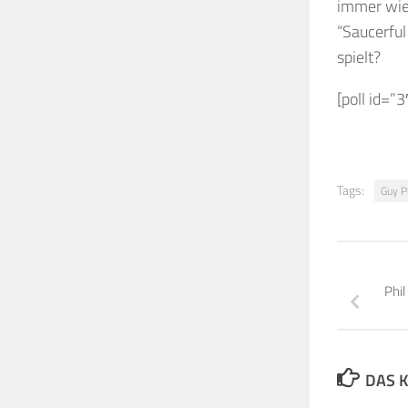
immer wied
“Saucerful
spielt?
[poll id=”3
Tags:
Guy P
Phil
DAS K