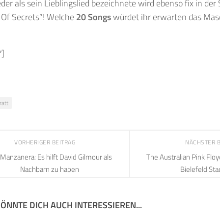
er als sein Lieblingslied bezeichnete wird ebenso fix in der S
 Of Secrets”! Welche
20 Songs
würdet ihr erwarten das Mas
″]
ratt
VORHERIGER BEITRAG
NÄCHSTER 
 Manzanera: Es hilft David Gilmour als
The Australian Pink Flo
Nachbarn zu haben
Bielefeld Sta
ÖNNTE DICH AUCH INTERESSIEREN...