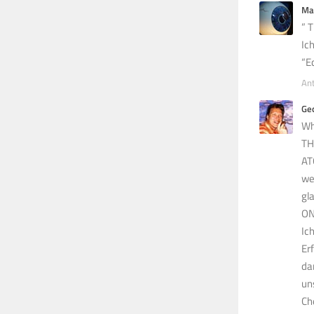
Ma
” 
Ic
“E
An
Ge
Wh
TH
AT
we
gl
ON
Ic
Er
da
uns
Ch