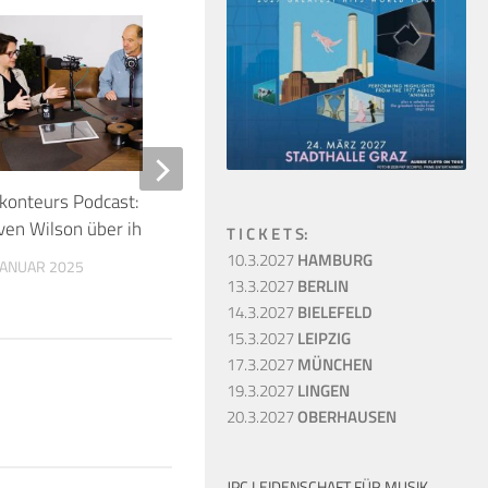
2
konteurs Podcast: Gary Kemp und
Vorschau 2018: Roger
ven Wilson über ihre neuen Alben
“Us+Them” Tour, “Thei
T I C K E T S:
Remains” in Dortmun
10.3.2027
HAMBURG
 JANUAR 2025
13.3.2027
BERLIN
14. JANUAR 2018
14.3.2027
BIELEFELD
15.3.2027
LEIPZIG
17.3.2027
MÜNCHEN
19.3.2027
LINGEN
20.3.2027
OBERHAUSEN
JPC LEIDENSCHAFT FÜR MUSIK