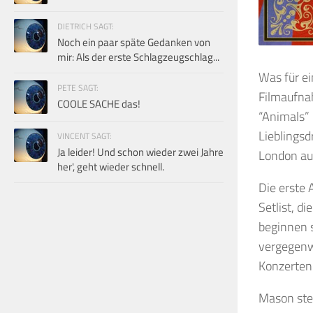
DIETRICH SAGT:
Noch ein paar späte Gedanken von
mir: Als der erste Schlagzeugschlag...
Was für ei
PETE SAGT:
Filmaufna
COOLE SACHE das!
“Animals”
Lieblings
VINCENT SAGT:
Ja leider! Und schon wieder zwei Jahre
London auf
her', geht wieder schnell.
Die erste 
Setlist, d
beginnen s
vergegenwä
Konzerten 
Mason steh