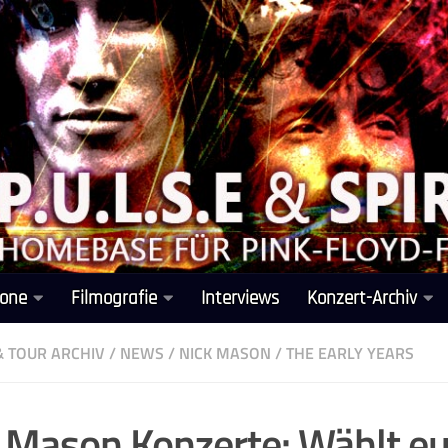
one
Filmografie
Interviews
Konzert-Archiv
& TOUR ARCHIV
/
NEWS
/
NICK MASON
/
THE EARLY YEARS
 Mason Konzerte: Wählt eu