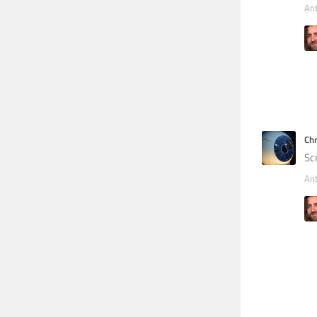
An
Chr
Sc
An