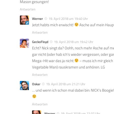
Mason gesungen!
Antworten
Werner
19. April 2018 um 19:40 Uhr
Jetzt habts mich erwischt!
Asche auf mein Haupt 
Antworten
GeckoFloyd
19. April 2018 um 19:42 Uhr
Echt? Nick singt da? Oohh, noch mehr Asche auf me
gar nicht (oder hab ich’s wieder vergessen, oder ga
Mega-Hit war das ja nicht
– muss ich mir gleich 
Vegetable Man) rauskramen und anhören. LG
Antworten
Oskar
19. April 2018 um 21:21 Uhr
… und wenn ich schon mal dabei bin: NICK’s Boogie
Antworten
Werner
19. April 2018 um 22:37 Uhr