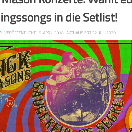
lingssongs in die Setlist!
R
· VERÖFFENTLICHT
19. APRIL 2018
· AKTUALISIERT
22. JULI 2020