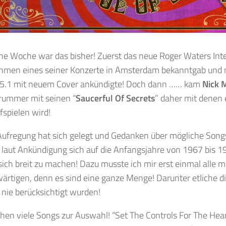
ne Woche war das bisher! Zuerst das neue Roger Waters Inte
hmen eines seiner Konzerte in Amsterdam bekanntgab und 
 5.1 mit neuem Cover ankündigte! Doch dann …… kam
Nick 
drummer mit seinen “
Saucerful Of Secrets
” daher mit denen 
spielen wird!
Aufregung hat sich gelegt und Gedanken über mögliche Songs 
ie laut Ankündigung sich auf die Anfangsjahre von 1967 bis 
ich breit zu machen! Dazu musste ich mir erst einmal alle 
rtigen, denn es sind eine ganze Menge! Darunter etliche di
nie berücksichtigt wurden!
en viele Songs zur Auswahl! “Set The Controls For The Hear