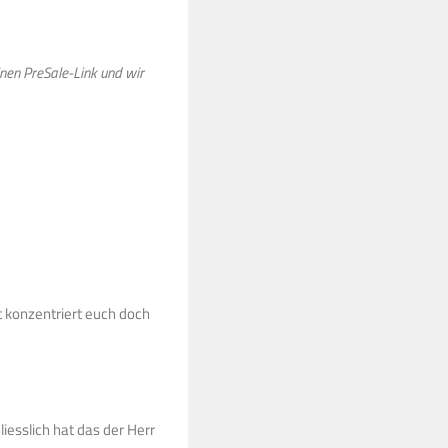
nen PreSale-Link und wir
t konzentriert euch doch
iesslich hat das der Herr