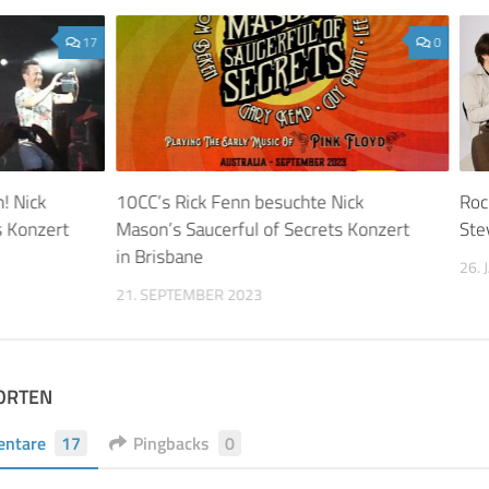
17
0
! Nick
10CC’s Rick Fenn besuchte Nick
Roc
s Konzert
Mason’s Saucerful of Secrets Konzert
Ste
in Brisbane
26.
21. SEPTEMBER 2023
ORTEN
ntare
17
Pingbacks
0