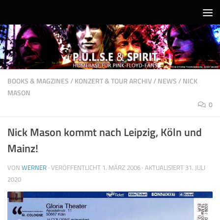
Unter dem Inhalt
BOOKS & MAGZINES
/
KONZERT & TOUR ARCHIV
/
NEWS
/
NICK
MASON
0
Nick Mason kommt nach Leipzig, Köln und
Mainz!
VON
WERNER
· VERÖFFENTLICHT
1. MÄRZ 2006
· AKTUALISIERT
31. JULI
2020