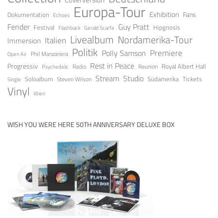
Europa-Tour
Exhibition
Fans
Dokumentation
Echoes
Guy Pratt
Fender
Festival
Hipgnosis
Gerald Scarfe
Flashback
Livealbum
Nordamerika-Tour
Italien
Immersion
Politik
Premiere
Polly Samson
Open Air
Phil Manzanera
Rest in Peace
Progressiv
Royal Albert Hall
Radio
Reunion
Psychedelic
Stream
Studio
Soloalbum
Tickets
Südamerika
Steven Wilson
Single
Vinyl
Wien
WISH YOU WERE HERE 50TH ANNIVERSARY DELUXE BOX