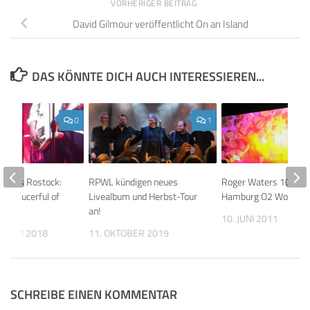
VORHERIGER BEITRAG
David Gilmour veröffentlicht On an Island
DAS KÖNNTE DICH AUCH INTERESSIEREN...
0
1
os aus Rostock:
RPWL kündigen neues
Roger Waters 10.6.2
’s Saucerful of
Livealbum und Herbst-Tour
Hamburg O2 World
an!
10. JUNI 2011
EMBER 2018
11. OKTOBER 2019
SCHREIBE EINEN KOMMENTAR