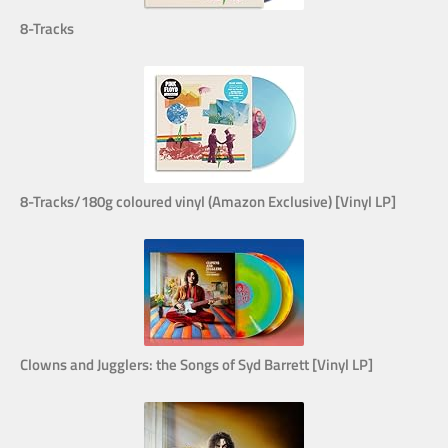
8-Tracks
8-Tracks/180g coloured vinyl (Amazon Exclusive) [Vinyl LP]
Clowns and Jugglers: the Songs of Syd Barrett [Vinyl LP]