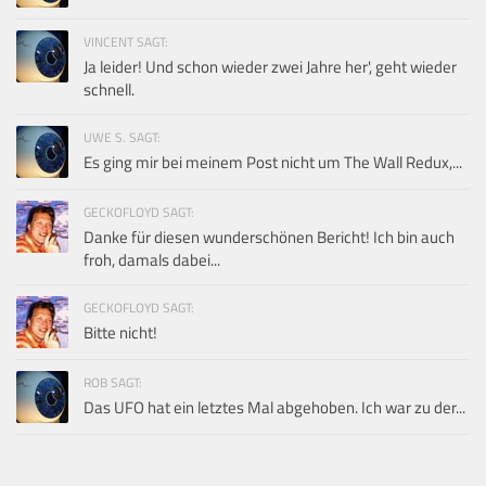
VINCENT SAGT:
Ja leider! Und schon wieder zwei Jahre her', geht wieder
schnell.
UWE S. SAGT:
Es ging mir bei meinem Post nicht um The Wall Redux,...
GECKOFLOYD SAGT:
Danke für diesen wunderschönen Bericht! Ich bin auch
froh, damals dabei...
GECKOFLOYD SAGT:
Bitte nicht!
ROB SAGT:
Das UFO hat ein letztes Mal abgehoben. Ich war zu der...