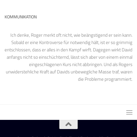
KOMMUNIKATION
Ich denke, Roger merkt oft nicht, wie beängstigend er sein kann.
Sobald er eine Kontroverse für notwendig hält, ist er so grimmig
entschlossen, dass er alles in den Kampf wirft. Dagegen wirkt David
anfangs nicht so einschüchternd, lässt sich aber von einem einmal
eingeschlagenen Kurs nicht abbringen. Und als Rogers
unwiderstehliche Kraft auf Davids unbewegliche Masse traf, waren
die Probleme programmiert.