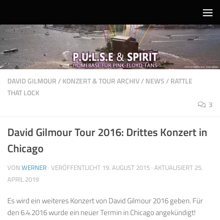
Unter dem Inhalt
DAVID GILMOUR
/
KONZERT & TOUR ARCHIV
/
NEWS
/
RATTLE
THAT LOCK
3
David Gilmour Tour 2016: Drittes Konzert in
Chicago
VON
WERNER
· VERÖFFENTLICHT
19. AUGUST 2015
· AKTUALISIERT
25.
APRIL 2019
Es wird ein weiteres Konzert von David Gilmour 2016 geben. Für
den 6.4.2016 wurde ein neuer Termin in Chicago angekündigt!