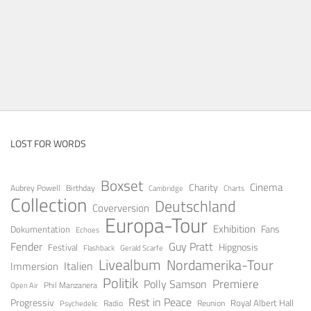
LOST FOR WORDS
Boxset
Cinema
Charity
Aubrey Powell
Birthday
Cambridge
Charts
Collection
Deutschland
Coverversion
Europa-Tour
Exhibition
Fans
Dokumentation
Echoes
Fender
Guy Pratt
Festival
Hipgnosis
Gerald Scarfe
Flashback
Livealbum
Nordamerika-Tour
Italien
Immersion
Politik
Premiere
Polly Samson
Open Air
Phil Manzanera
Rest in Peace
Progressiv
Royal Albert Hall
Radio
Reunion
Psychedelic