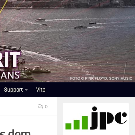
Support
Vita
0
us dem