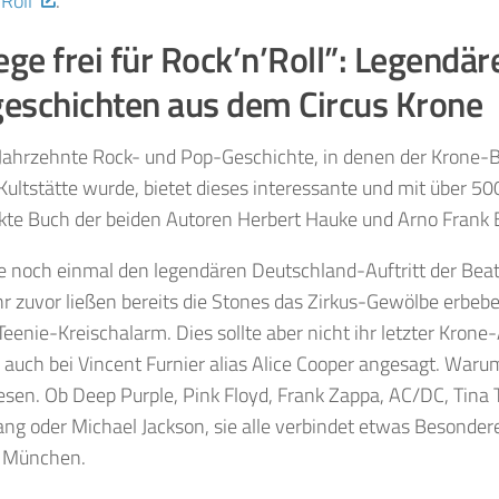
Roll”
.
ge frei für Rock’n’Roll”: Legendär
eschichten aus dem Circus Krone
Jahrzehnte Rock- und Pop-Geschichte, in denen der Krone-B
Kultstätte wurde, bietet dieses interessante und mit über 500
te Buch der beiden Autoren Herbert Hauke und Arno Frank E
e noch einmal den legendären Deutschland-Auftritt der Beatl
hr zuvor ließen bereits die Stones das Zirkus-Gewölbe erbeb
eenie-Kreischalarm. Dies sollte aber nicht ihr letzter Krone-A
auch bei Vincent Furnier alias Alice Cooper angesagt. War
esen. Ob Deep Purple, Pink Floyd, Frank Zappa, AC/DC, Tina T
g oder Michael Jackson, sie alle verbindet etwas Besonder
 München.