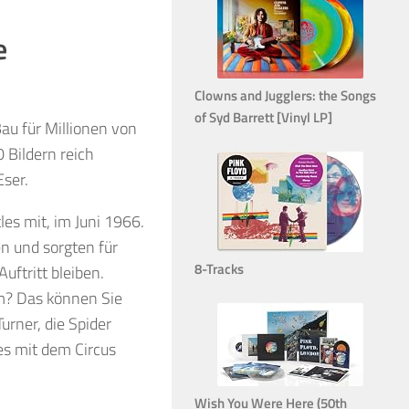
e
Clowns and Jugglers: the Songs
of Syd Barrett [Vinyl LP]
au für Millionen von
 Bildern reich
ser.
es mit, im Juni 1966.
en und sorgten für
8-Tracks
uftritt bleiben.
um? Das können Sie
urner, die Spider
es mit dem Circus
Wish You Were Here (50th