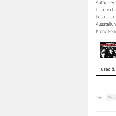
Autor Herb
historisch
bestückt 
Ausstellu
Krone konn
1 used &
Tags:
Deuts