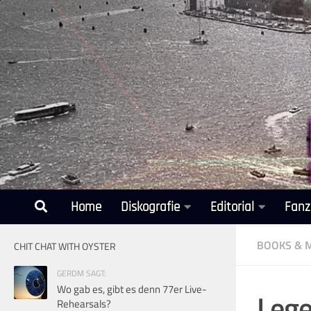
Unter dem Inhalt
Home
Diskografie
Editorial
Fanz
BOOKS & 
CHIT CHAT WITH OYSTER
GERDM SAGT:
Wo gab es, gibt es denn 77er Live-
Lege
Rehearsals?