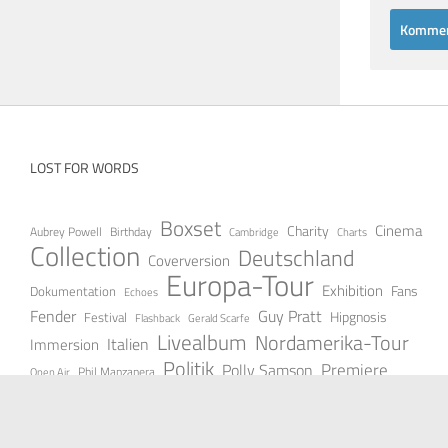
LOST FOR WORDS
Boxset
Cinema
Charity
Aubrey Powell
Birthday
Cambridge
Charts
Collection
Deutschland
Coverversion
Europa-Tour
Exhibition
Fans
Dokumentation
Echoes
Fender
Guy Pratt
Festival
Hipgnosis
Gerald Scarfe
Flashback
Livealbum
Nordamerika-Tour
Italien
Immersion
Politik
Premiere
Polly Samson
Open Air
Phil Manzanera
Rest in Peace
Progressiv
Radio
Reunion
Psychedelic
Stream
Studio
Soloalbum
Royal Albert Hall
Steven Wilson
Single
Vinyl