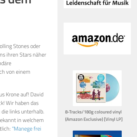
olling Stones oder
ns ihren Stars näher
ndäre
uch von einem
us Krone auf! David
ck! Wir haben das
die links unterhalb.
8-Tracks/180g coloured vinyl
(Amazon Exclusive) [Vinyl LP]
 bekannt in welchem
tlich:
“Manege frei