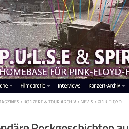
one
Filmografie
Interviews
Konzert-Archiv
MAGZINES
/
KONZERT & TOUR ARCHIV
/
NEWS
/
PINK FLOYD
ndäre Rockgeschichten a