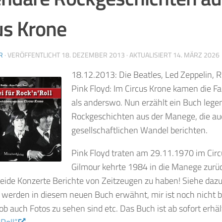
us Krone
R
· VERÖFFENTLICHT
18. DEZEMBER 2013
· AKTUALISIERT
14. MÄRZ 2026
18.12.2013: Die Beatles, Led Zeppelin, R
Pink Floyd: Im Circus Krone kamen die Fa
als anderswo. Nun erzählt ein Buch lege
Rockgeschichten aus der Manege, die a
gesellschaftlichen Wandel berichten.
Pink Floyd traten am 29.11.1970 im Circ
Gilmour kehrte 1984 in die Manege zurü
beide Konzerte Berichte von Zeitzeugen zu haben! Siehe dazu 
d werden in diesem neuen Buch erwähnt, mir ist noch nicht
b auch Fotos zu sehen sind etc. Das Buch ist ab sofort erhäl