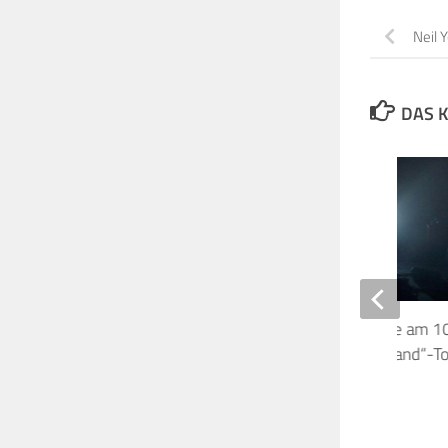
Neil 
DAS K
David Gilmour startete am 1
2006 seine „On an Island“-To
Dortmund
10. MÄRZ 2026