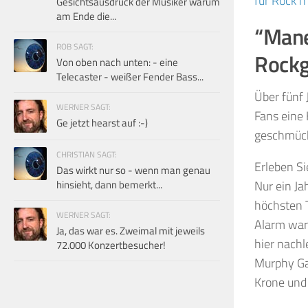
für Rock’n’
Gesichtsausdruck der Musiker warum
am Ende die...
“Mane
ROB SAGT:
Rockg
Von oben nach unten: - eine
Telecaster - weißer Fender Bass...
Über fünf 
WERNER SAGT:
Fans eine 
Ge jetzt hearst auf :-)
geschmück
CHRISTIAN SAGT:
Erleben Si
Das wirkt nur so - wenn man genau
hinsieht, dann bemerkt...
Nur ein Ja
höchsten T
WERNER SAGT:
Alarm war 
Ja, das war es. Zweimal mit jeweils
hier nachl
72.000 Konzertbesucher!
Murphy Gan
Krone und