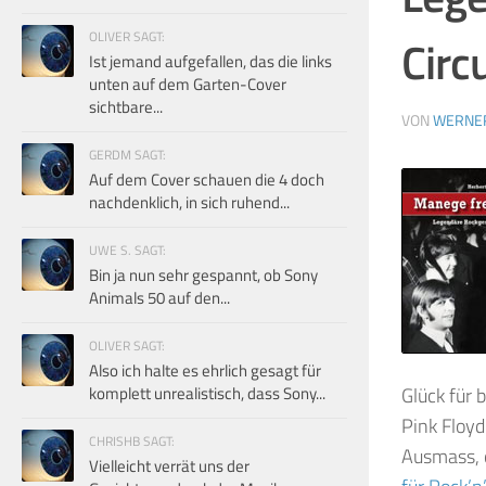
OLIVER SAGT:
Circ
Ist jemand aufgefallen, das die links
unten auf dem Garten-Cover
sichtbare...
VON
WERNE
GERDM SAGT:
Auf dem Cover schauen die 4 doch
nachdenklich, in sich ruhend...
UWE S. SAGT:
Bin ja nun sehr gespannt, ob Sony
Animals 50 auf den...
OLIVER SAGT:
Also ich halte es ehrlich gesagt für
komplett unrealistisch, dass Sony...
Glück für 
Pink Floy
CHRISHB SAGT:
Ausmass, o
Vielleicht verrät uns der