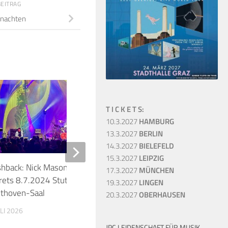
BEITRAG
hnachten
10
T I C K E T S:
10.3.2027
HAMBURG
13.3.2027
BERLIN
14.3.2027
BIELEFELD
15.3.2027
LEIPZIG
shback: Nick Mason’s Saucerful Of
Bob Dylan auf Europat
17.3.2027
MÜNCHEN
rets 8.7.2024 Stuttgart, Liederhalle
Hamburg, Lingen & Kö
19.3.2027
LINGEN
thoven-Saal
20.3.2027
OBERHAUSEN
23. JULI 2025
ULI 2026
JPC LEIDENSCHAFT FÜR MUSIK