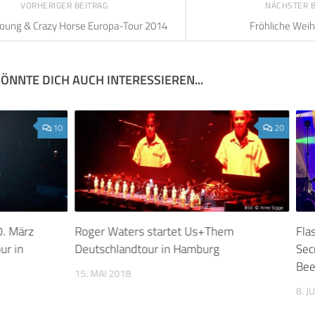
VORHERIGER BEITRAG
NÄCHSTER 
Young & Crazy Horse Europa-Tour 2014
Fröhliche Wei
ÖNNTE DICH AUCH INTERESSIEREN...
10
20
0. März
Roger Waters startet Us+Them
Fla
ur in
Deutschlandtour in Hamburg
Sec
Bee
15. MAI 2018
8. J