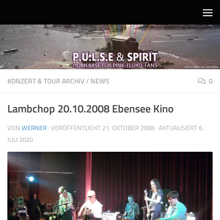
Unter dem Inhalt
KONZERT & TOUR ARCHIV
/
NEWS
0
Lambchop 20.10.2008 Ebensee Kino
VON
WERNER
· VERÖFFENTLICHT
21. OKTOBER 2008
· AKTUALISIERT
6.
JULI 2020