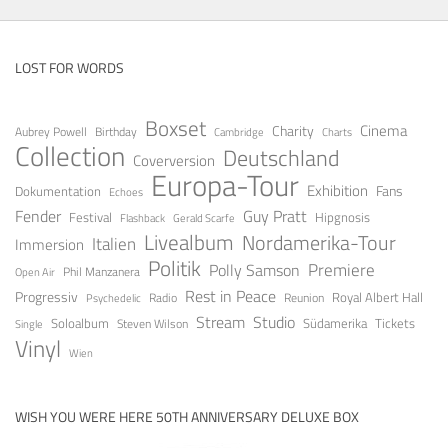
LOST FOR WORDS
Boxset
Cinema
Charity
Aubrey Powell
Birthday
Cambridge
Charts
Collection
Deutschland
Coverversion
Europa-Tour
Exhibition
Fans
Dokumentation
Echoes
Guy Pratt
Fender
Festival
Hipgnosis
Gerald Scarfe
Flashback
Livealbum
Nordamerika-Tour
Italien
Immersion
Politik
Premiere
Polly Samson
Open Air
Phil Manzanera
Rest in Peace
Progressiv
Royal Albert Hall
Radio
Reunion
Psychedelic
Stream
Studio
Soloalbum
Tickets
Südamerika
Steven Wilson
Single
Vinyl
Wien
WISH YOU WERE HERE 50TH ANNIVERSARY DELUXE BOX