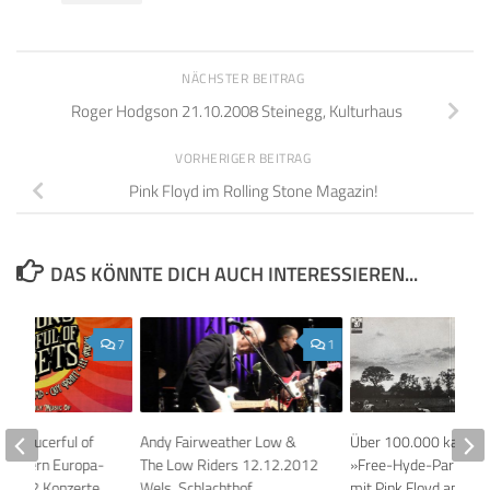
NÄCHSTER BEITRAG
Roger Hodgson 21.10.2008 Steinegg, Kulturhaus
VORHERIGER BEITRAG
Pink Floyd im Rolling Stone Magazin!
DAS KÖNNTE DICH AUCH INTERESSIEREN...
7
1
‘s Saucerful of
Andy Fairweather Low &
Über 100.000 kamen
rlängern Europa-
The Low Riders 12.12.2012
»Free-Hyde-Park-Con
 um 12 Konzerte
Wels, Schlachthof
mit Pink Floyd am 18. 