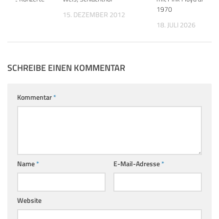
1970
021
15. DEZEMBER 2012
18. JULI 2026
SCHREIBE EINEN KOMMENTAR
Kommentar
*
Name
*
E-Mail-Adresse
*
Website