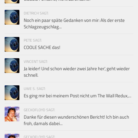
DIETRICH SAGT:
Noch ein paar späte Gedanken von mir: Als der erste
Schlagzeugschlag...
PETE SAGT:
COOLE SACHE das!
VINCENT SAGT:
Ja leider! Und schon wieder zwei Jahre her', geht wieder
schnell.
UWE S. SAGT:
Es ging mir bei meinem Post nicht um The Wall Redux,...
GECKOFLOYD SAGT:
Danke für diesen wunderschönen Bericht! Ich bin auch
froh, damals dabei...
GECKOFLOYD SAGT: