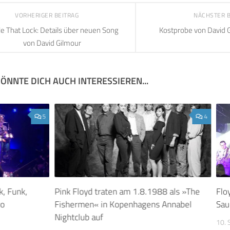
VORHERIGER BEITRAG
NÄCHSTER 
le That Lock: Details über neuen Song
Kostprobe von David G
von David Gilmour
ÖNNTE DICH AUCH INTERESSIEREN...
5
4
k, Funk,
Pink Floyd traten am 1.8.1988 als »The
Flo
ro
Fishermen« in Kopenhagens Annabel
Sau
Nightclub auf
10.