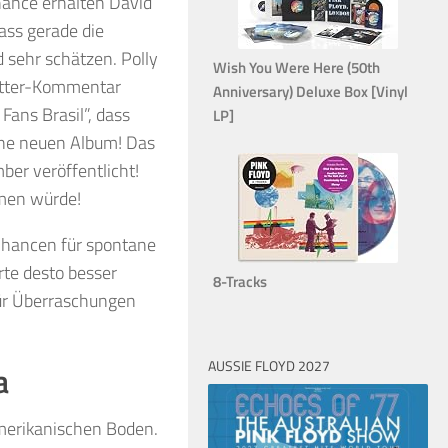
hance erhalten David
dass gerade die
 sehr schätzen. Polly
Wish You Were Here (50th
itter-Kommentar
Anniversary) Deluxe Box [Vinyl
Fans Brasil”, dass
LP]
hne neuen Album! Das
ber veröffentlicht!
mmen würde!
 Chancen für spontane
rte desto besser
8-Tracks
 für Überraschungen
AUSSIE FLOYD 2027
a
damerikanischen Boden.