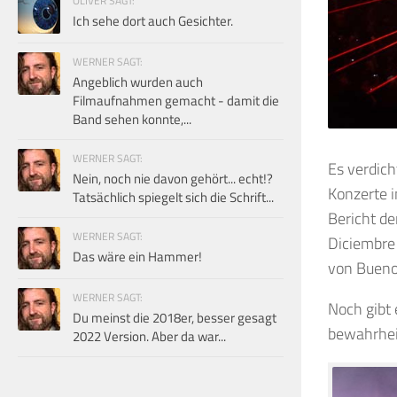
OLIVER SAGT:
Ich sehe dort auch Gesichter.
WERNER SAGT:
Angeblich wurden auch
Filmaufnahmen gemacht - damit die
Band sehen konnte,...
WERNER SAGT:
Es verdic
Nein, noch nie davon gehört... echt!?
Konzerte i
Tatsächlich spiegelt sich die Schrift...
Bericht d
WERNER SAGT:
Diciembre 
Das wäre ein Hammer!
von Buenos
WERNER SAGT:
Noch gibt 
Du meinst die 2018er, besser gesagt
bewahrhei
2022 Version. Aber da war...