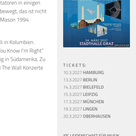
tatoren in einigen
bewegt, das ist nicht
d Mason 1994
li in Kolumbien.
You Know I’m Right”
g in Südamerika. Zu
T I C K E T S:
 The Wall Konzerte
10.3.2027
HAMBURG
13.3.2027
BERLIN
14.3.2027
BIELEFELD
15.3.2027
LEIPZIG
17.3.2027
MÜNCHEN
19.3.2027
LINGEN
20.3.2027
OBERHAUSEN
JPC LEIDENSCHAFT FÜR MUSIK