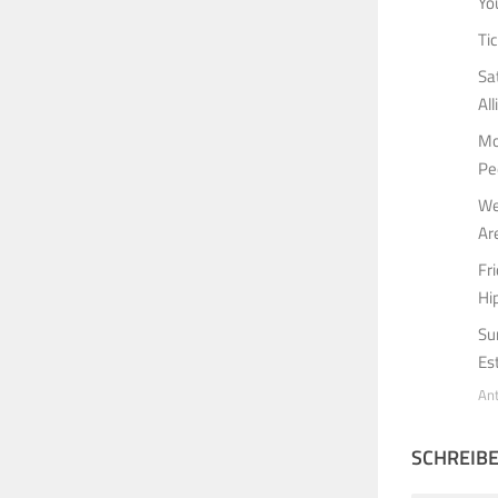
Yo
Ti
Sa
Al
Mo
Pe
We
Ar
Fr
Hi
Su
Es
An
SCHREIB