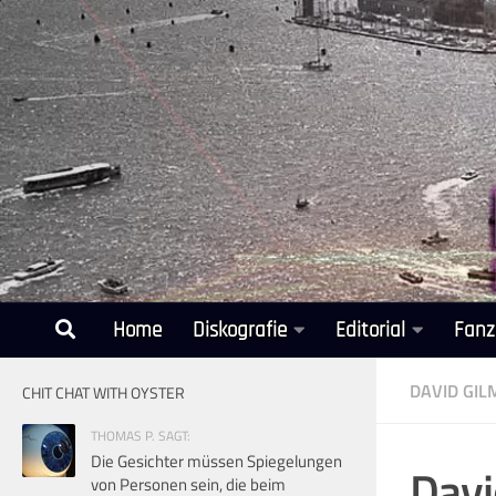
Unter dem Inhalt
Home
Diskografie
Editorial
Fanz
DAVID GI
CHIT CHAT WITH OYSTER
THOMAS P. SAGT:
Die Gesichter müssen Spiegelungen
Davi
von Personen sein, die beim