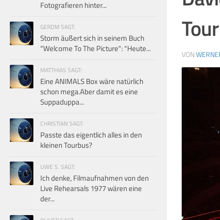
Fotografieren hinter...
Tour
GERDM SAGT:
Storm äußert sich in seinem Buch
"Welcome To The Picture": "Heute...
VON
WERNE
MATTHIAS SAGT:
Eine ANIMALS Box wäre natürlich
schon mega.Aber damit es eine
Suppaduppa...
CHRISTIAN SAGT:
Passte das eigentlich alles in den
kleinen Tourbus?
UWE S. SAGT:
Ich denke, Filmaufnahmen von den
Live Rehearsals 1977 wären eine
der...