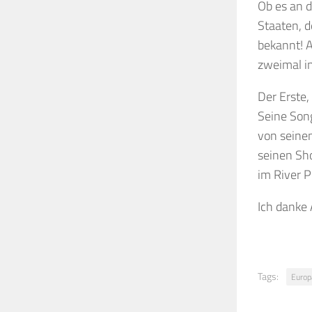
Ob es an d
Staaten, d
bekannt! 
zweimal in
Der Erste,
Seine Song
von seine
seinen Sh
im River P
Ich danke 
Tags:
Europ