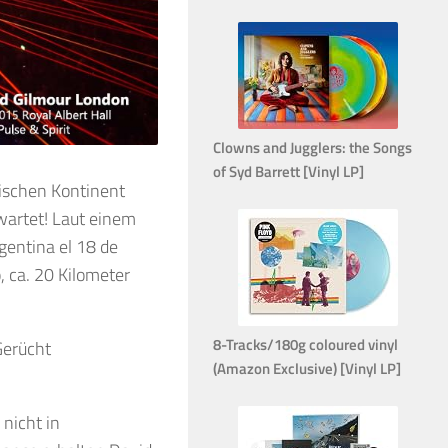
Clowns and Jugglers: the Songs
of Syd Barrett [Vinyl LP]
ischen Kontinent
wartet! Laut einem
entina el 18 de
 ca. 20 Kilometer
8-Tracks/180g coloured vinyl
 Gerücht
(Amazon Exclusive) [Vinyl LP]
nicht in