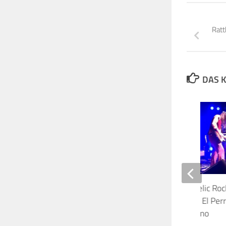
Ratt
DAS K
Explosion of Psychedelic Roc
Groove & Latin Music: El Per
2.6.2023 Ebensee, Kino