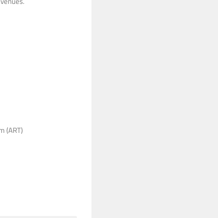
d venues.
am (ART)