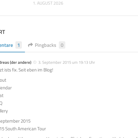
1. AUGUST 2026
RT
ntare
1
Pingbacks
0
reas (der andere)
3. September 2015 um 19:13 Uhr
zt ists fix. Seit eben im Blog!
out
lendar
at
Q
llery
September 2015
15 South American Tour