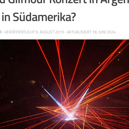
 in Südamerika?
R
· VERÖFFENTLICHT
9. AUGUST 2015
· AKTUALISIERT
18. JUNI 2024