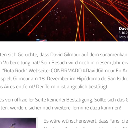
hten sich Gerüchte, dass David Gilmour auf dem südamerikan
n Vorbereitung hat! Sein Besuch wird noch in diesem Jahr er
er “Ruta Rock” Webseite: CONFIRMADO #DavidGilmour En Arg
spielt Gilmour am 18. Dezember im Hipódromo de San Isidro,
 Aires entfernt! Der Termin ist angeblich bestätigt!
es von offizieller Seite keinerlei Bestätigung. Sollte sich das
ten, werden, sicher noch weitere Termine dazu kommen!
Es wäre wünschenswert, dass Fans, die 