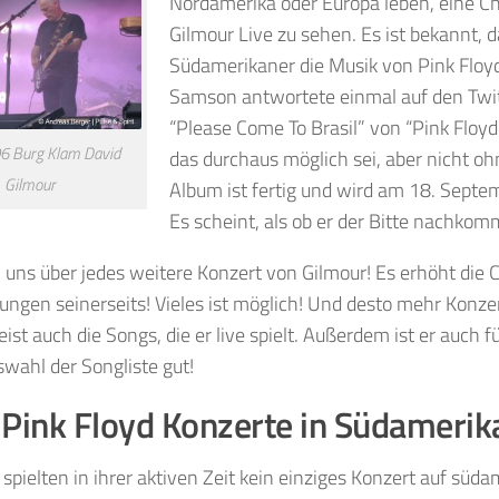
Nordamerika oder Europa leben, eine C
Gilmour Live zu sehen. Es ist bekannt, 
Südamerikaner die Musik von Pink Floyd
Samson antwortete einmal auf den Tw
“Please Come To Brasil” von “Pink Floyd 
6 Burg Klam David
das durchaus möglich sei, aber nicht o
Gilmour
Album ist fertig und wird am 18. Septem
Es scheint, als ob er der Bitte nachko
 uns über jedes weitere Konzert von Gilmour! Es erhöht die
ngen seinerseits! Vieles ist möglich! Und desto mehr Konze
st auch die Songs, die er live spielt. Außerdem ist er auch
swahl der Songliste gut!
 Pink Floyd Konzerte in Südamerik
 spielten in ihrer aktiven Zeit kein einziges Konzert auf sü