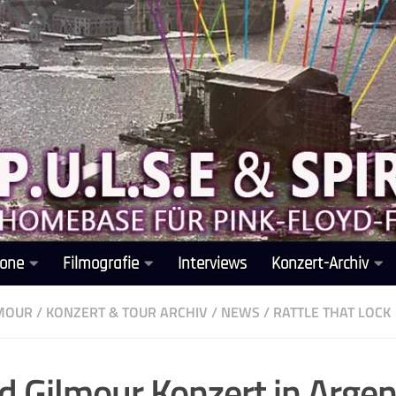
one
Filmografie
Interviews
Konzert-Archiv
LMOUR
/
KONZERT & TOUR ARCHIV
/
NEWS
/
RATTLE THAT LOCK
d Gilmour Konzert in Argen