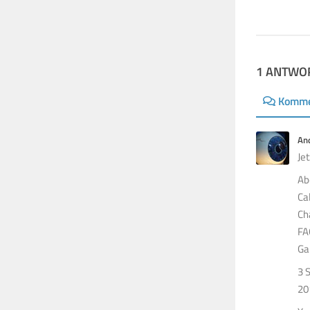
3. JUNI 2023
1 ANTWO
Komme
And
Jet
Ab
Ca
Ch
FA
Ga
3 
20