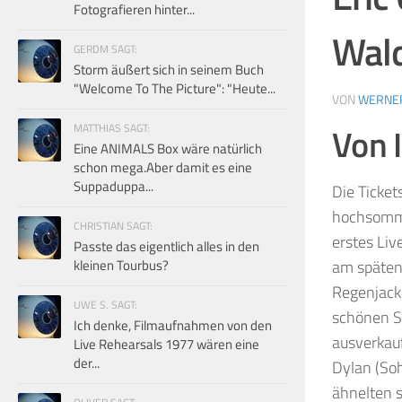
Fotografieren hinter...
Wal
GERDM SAGT:
Storm äußert sich in seinem Buch
"Welcome To The Picture": "Heute...
VON
WERNE
Von 
MATTHIAS SAGT:
Eine ANIMALS Box wäre natürlich
schon mega.Aber damit es eine
Suppaduppa...
Die Ticket
hochsomme
CHRISTIAN SAGT:
erstes Liv
Passte das eigentlich alles in den
kleinen Tourbus?
am späten
Regenjacke
UWE S. SAGT:
schönen S
Ich denke, Filmaufnahmen von den
ausverkauf
Live Rehearsals 1977 wären eine
der...
Dylan (So
ähnelten s