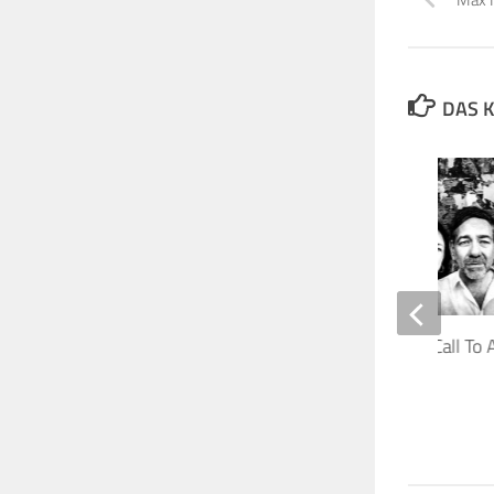
DAS K
Tickets für Archive – Call To
Angels Tour 2022
20. MÄRZ 2022