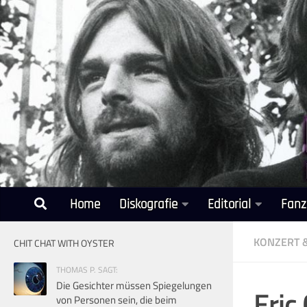
Unter dem Inhalt
Home
Diskografie
Editorial
Fanz
KONZERT 
CHIT CHAT WITH OYSTER
THOMAS P. SAGT:
Die Gesichter müssen Spiegelungen
Eric
von Personen sein, die beim