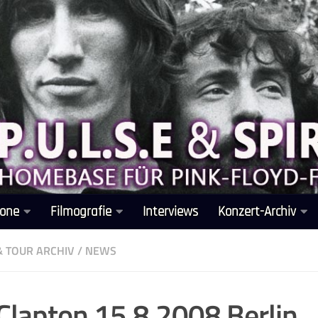
one
Filmografie
Interviews
Konzert-Archiv
& TOUR ARCHIV
/
NEWS
 Clapton 15.8.2008 Berlin