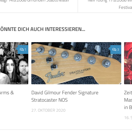
Festiva
ÖNNTE DICH AUCH INTERESSIEREN...
1
3
 Arms &
David Gilmour Fender Signature
Zei
Stratocaster NOS
Mas
in B
27. OKTOBER 2020
16.