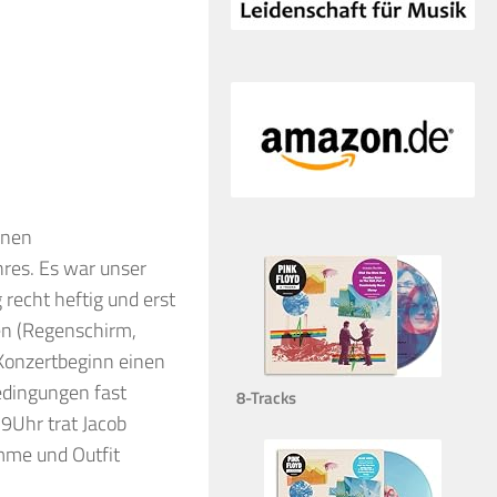
inen
res. Es war unser
 recht heftig und erst
en (Regenschirm,
 Konzertbeginn einen
edingungen fast
8-Tracks
9Uhr trat Jacob
mme und Outfit