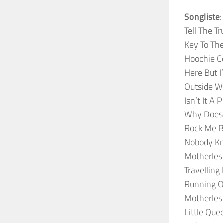
Songliste
:
Tell The Tr
Key To Th
Hoochie C
Here But 
Outside 
Isn’t It A P
Why Does 
Rock Me 
Nobody K
Motherles
Travelling
Running O
Motherles
Little Que