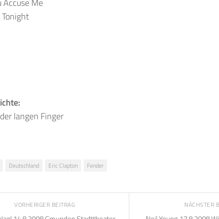
u Accuse Me
 Tonight
ichte:
der langen Finger
Deutschland
Eric Clapton
Fender
VORHERIGER BEITRAG
NÄCHSTER 
Nagl 14.8.2008 Gmunden Stadttheater
Neil Young 17.8.2008 W