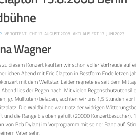
dbühne
R
· VERÖFFENTLICHT
17. AUGUST 2008
· AKTUALISIERT
17. JUNI 2023
Ina Wagner
s zu diesem Konzert kauften wir schon voller Vorfreude auf e
rlichen Abend mit Eric Clapton in Bestform Ende letzen Jah
ekonzert mit dem Weltstar. Leider regnete es seit dem Mittag
 Abend lies der Regen nach. Mit vielen Regenschutzutensili
n, gr. Mülltüten) beladen, suchten wir uns 1,5 Stunden vor
itzplatz. Die Waldbühne war trotz der widrigen Witterungsb
t und die Ränge bis oben gefüllt (20000 Konzertbesucher). 1
hn von Bob Dylan) im Vorprogramm mit seiner Band auf. Sti
einem Vater sehr.