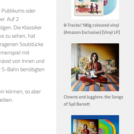
 Publikums oder
er. Auf 2
8-Tracks/180g coloured vinyl
lgen. Die Klassiker
(Amazon Exclusive) [Vinyl LP]
ve zu sehen, hat
tragenen Soulstücke
mmenspiel mit
hnässt von Innen und
r S-Bahn benötigten
in können, so aber
Clowns and Jugglers: the Songs
eiben.
of Syd Barrett