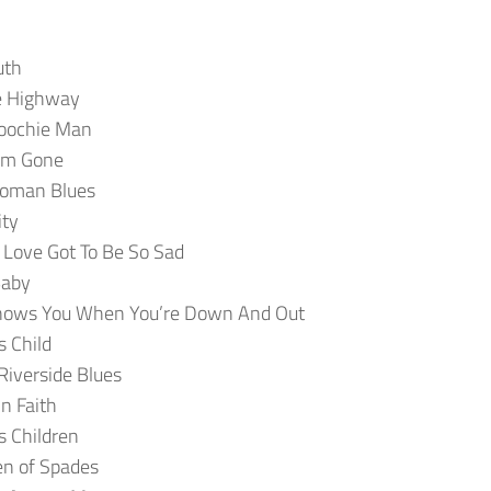
uth
e Highway
oochie Man
I’m Gone
Woman Blues
ity
Love Got To Be So Sad
Baby
nows You When You’re Down And Out
s Child
 Riverside Blues
n Faith
s Children
en of Spades