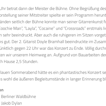
hr betrat dann der Meister die Bühne. Ohne Begrüßung des
Vorstellung seiner Mitstreiter spielte er sein Programm herunt
nden seitlich der Bühne konnte man seiner Gitarrenkunst fo
oochie Man”, “Layla”, “Cocaine” und “Crossroads” erstmals li
 sehr beeindruckt. Aber auch die ruhigeren im Sitzen vorge
ns gut. Der 2. Gitarist Doyle Bramhall beeindruckte im Zusa
ünktlich gegen 22 Uhr war das Konzert zu Ende. Völlig durc
ten wir unserem Heimweg an. Aufgrund von Bauarbeiten de
ch Hause 2,5 Stunden.
 lauen Sommerabend hätte es ein phantastisches Konzert se
s wohl die äußeren Begleitumstände in langer Erinnerung bl
on
 Berliner Waldbühne
 Jakob Dylan