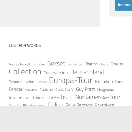
LOST FOR WORDS
Boxset
Cinema
Charity
Aubrey Powell
Birthday
Cambridge
Charts
Collection
Deutschland
Coverversion
Europa-Tour
Exhibition
Fans
Dokumentation
Echoes
Fender
Guy Pratt
Festival
Hipgnosis
Gerald Scarfe
Flashback
Livealbum
Nordamerika-Tour
Italien
Immersion
Politik
Premiere
Polly Samson
Open Air
Phil Manzanera
Rest in Peace
Progressiv
Radio
Reunion
Psychedelic
Stream
Studio
Soloalbum
Royal Albert Hall
Steven Wilson
Single
Vinyl
Tickets
Südamerika
Wien