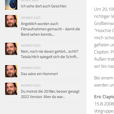
OLIVER SAGT:
Ich sehe dort auch Gesichter.
Um 20.10U
richtiger 
WERNER SAGT:
Großleinwä
Angeblich wurden auch
Filmaufnahmen gemacht - damit die
“Hoochie C
Band sehen konnte,...
mich schon
gefielen u
WERNER SAGT:
Nein, noch nie davon gehört... echt!?
Clapton. P
Tatsächlich spiegelt sich die Schrift...
Außen tra
wir bis na
WERNER SAGT:
Das wäre ein Hammer!
Bei einem
werden un
WERNER SAGT:
Du meinst die 2018er, besser gesagt
Eric Clapt
2022 Version. Aber da war...
15.8.2008
Vorgruppe: