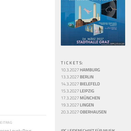
T I C K E T S:
10.3.2027
HAMBURG
13.3.2027
BERLIN
14.3.2027
BIELEFELD
15.3.2027
LEIPZIG
17.3.2027
MÜNCHEN
19.3.2027
LINGEN
20.3.2027
OBERHAUSEN
BEITRAG
JPC LEIDENSCHAFT FÜR MUSIK
iesen Lovely Days