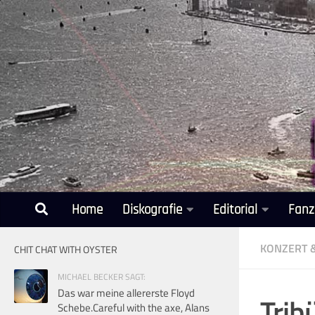
Unter dem Inhalt
Home
Diskografie
Editorial
Fanz
KONZERT 
CHIT CHAT WITH OYSTER
MICHAEL BECKER SAGT:
Das war meine allererste Floyd
Trib
Schebe.Careful with the axe, Alans