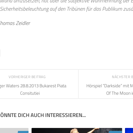
 Wand umzusetzen, hat aber die subjektive Wahrnehmung der B
 Sicherheitsbeleuchtung auf den Tribünen für das Publikum zusät
Thomas Zeidler
VORHERIGER BEITRAG
NÄCHSTER 
er Waters 28.8.2013 Bukarest Piata
Hörspiel “Darkside” mit 
Consitutiei
Of The Moon i
ÖNNTE DICH AUCH INTERESSIEREN...