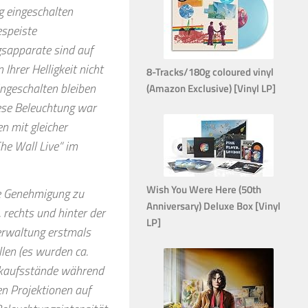
g eingeschalten
espeiste
gsapparate sind auf
Ihrer Helligkeit nicht
8-Tracks/180g coloured vinyl
ngeschalten bleiben
(Amazon Exclusive) [Vinyl LP]
ese Beleuchtung war
n mit gleicher
he Wall Live” im
Wish You Were Here (50th
ie Genehmigung zu
Anniversary) Deluxe Box [Vinyl
 rechts und hinter der
LP]
erwaltung erstmals
len (es wurden ca.
rkaufsstände während
n Projektionen auf