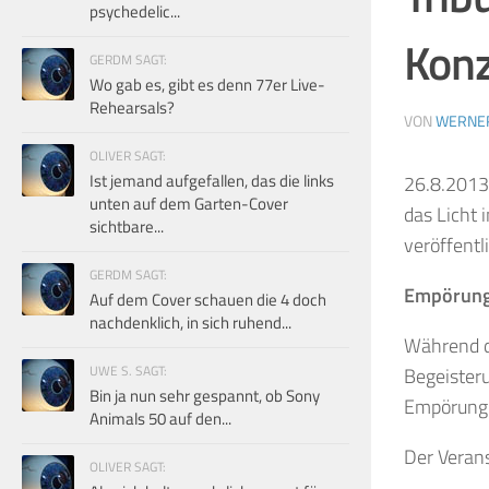
psychedelic...
Konz
GERDM SAGT:
Wo gab es, gibt es denn 77er Live-
Rehearsals?
VON
WERNE
OLIVER SAGT:
Ist jemand aufgefallen, das die links
26.8.2013
unten auf dem Garten-Cover
das Licht 
sichtbare...
veröffentl
GERDM SAGT:
Empörung
Auf dem Cover schauen die 4 doch
nachdenklich, in sich ruhend...
Während d
UWE S. SAGT:
Begeister
Bin ja nun sehr gespannt, ob Sony
Empörung
Animals 50 auf den...
Der Verans
OLIVER SAGT: