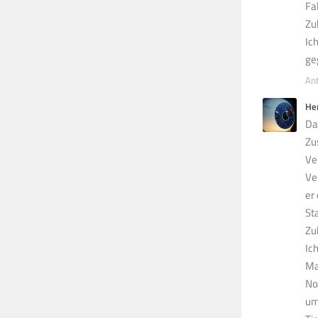
Fa
Zu
Ic
ge
An
He
Da
Zu
Ve
Ve
er
St
Zu
Ic
Ma
No
um