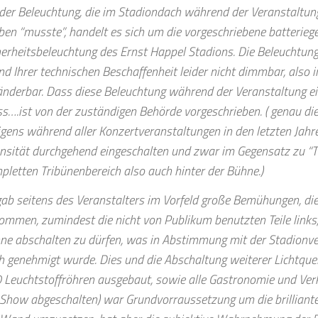
 der Beleuchtung, die im Stadiondach während der Veranstaltun
iben “musste”, handelt es sich um die vorgeschriebene batterieg
herheitsbeleuchtung des Ernst Happel Stadions. Die Beleuchtun
d Ihrer technischen Beschaffenheit leider nicht dimmbar, also in 
änderbar. Dass diese Beleuchtung während der Veranstaltung ei
s….ist von der zuständigen Behörde vorgeschrieben. ( genau di
igens während aller Konzertveranstaltungen in den letzten Jahre
ensität durchgehend eingeschalten und zwar im Gegensatz zu “T
pletten Tribünenbereich also auch hinter der Bühne.)
gab seitens des Veranstalters im Vorfeld große Bemühungen, d
ommen, zumindest die nicht von Publikum benutzten Teile links,
ne abschalten zu dürfen, was in Abstimmung mit der Stadionv
h genehmigt wurde. Dies und die Abschaltung weiterer Lichtquel
 Leuchtstoffröhren ausgebaut, sowie alle Gastronomie und Ve
 Show abgeschalten) war Grundvorraussetzung um die brilliante