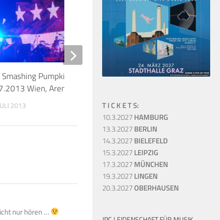
3
 Smashing Pumpkins & Bush
Treffpunkt: The Wall i
7.2013 Wien, Arena
19. AUGUST 2013
T I C K E T S:
JULI 2013
10.3.2027
HAMBURG
13.3.2027
BERLIN
14.3.2027
BIELEFELD
15.3.2027
LEIPZIG
17.3.2027
MÜNCHEN
19.3.2027
LINGEN
20.3.2027
OBERHAUSEN
icht nur hören …
JPC LEIDENSCHAFT FÜR MUSIK