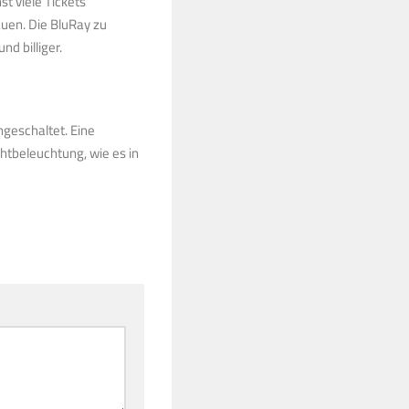
t viele Tickets
auen. Die BluRay zu
d billiger.
ngeschaltet. Eine
htbeleuchtung, wie es in