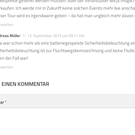
cketpreise gesenkt werden müssen. Aber der Veranstalter will ja möglichs
rkaufen. Ich werde mir in Zukunft keine solchen Events mehr live ansch
eser Tour wird es irgendwann geben – da hat man ungleich mehr davon un
tworten
dreas Müller
13. September 2013 um 09:11 Uhr
 da war schon mehr als eine batteriegespeiste Sicherheitsbeleuchtung ei
cherheitsbeleuchtung ist zur Fluchtwegskennzeichnung und keine Flutlic
en der Fall war!
tworten
E EINEN KOMMENTAR
ar
*