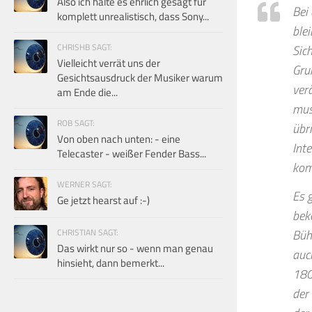
Also ich halte es ehrlich gesagt für
Bei
komplett unrealistisch, dass Sony...
ble
CHRISHB SAGT:
Sic
Vielleicht verrät uns der
Grun
Gesichtsausdruck der Musiker warum
ver
am Ende die...
mus
ROB SAGT:
übr
Von oben nach unten: - eine
Int
Telecaster - weißer Fender Bass...
kom
WERNER SAGT:
Es 
Ge jetzt hearst auf :-)
bek
CHRISTIAN SAGT:
Büh
Das wirkt nur so - wenn man genau
auc
hinsieht, dann bemerkt...
180
der