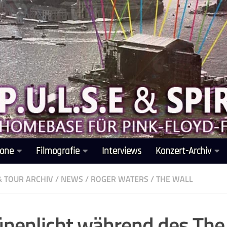
one
Filmografie
Interviews
Konzert-Archiv
& TOUR ARCHIV
/
NEWS
/
ROGER WATERS
/
THE WALL
ünenlicht während des The