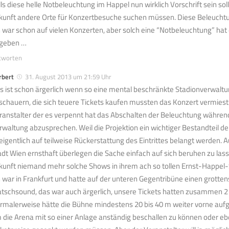
lls diese helle Notbeleuchtung im Happel nun wirklich Vorschrift sein soll
kunft andere Orte für Konzertbesuche suchen müssen. Diese Beleuchtu
h war schon auf vielen Konzerten, aber solch eine “Notbeleuchtung” hat
geben …
tworten
rbert
31. August 2013 um 21:59 Uhr
s ist schon ärgerlich wenn so eine mental beschränkte Stadionverwalt
schauern, die sich teuere Tickets kaufen mussten das Konzert vermiest.
ranstalter der es verpennt hat das Abschalten der Beleuchtung währen
rwaltung abzusprechen. Weil die Projektion ein wichtiger Bestandteil der
 eigentlich auf teilweise Rückerstattung des Eintrittes belangt werden. 
adt Wien ernsthaft überlegen die Sache einfach auf sich beruhen zu lasse
kunft niemand mehr solche Shows in ihrem ach so tollen Ernst-Happel-
h war in Frankfurt und hatte auf der unteren Gegentribüne einen grotten
tschsound, das war auch ärgerlich, unsere Tickets hatten zusammen 2
rmalerweise hätte die Bühne mindestens 20 bis 40 m weiter vorne au
 die Arena mit so einer Anlage anständig beschallen zu können oder e