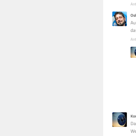
An
Os
Au
da
An
Ko
Da
We