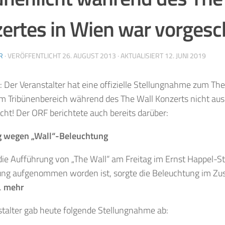
ertes in Wien war vorgesc
R
· VERÖFFENTLICHT
26. AUGUST 2013
· AKTUALISIERT
12. JUNI 2019
: Der Veranstalter hat eine offizielle Stellungnahme zum 
im Tribünenbereich während des The Wall Konzerts nicht aus
icht! Der ORF berichtete auch bereits darüber:
 wegen „Wall“-Beleuchtung
ie Aufführung von „The Wall“ am Freitag im Ernst Happel-St
ung aufgenommen worden ist, sorgte die Beleuchtung im Zu
.
mehr
talter gab heute folgende Stellungnahme ab: