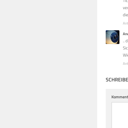
Ti
ve
di
An
An
..
Si
Wi
An
SCHREIB
Komment