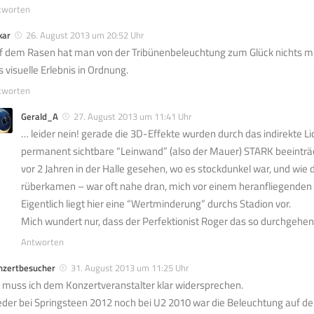
tworten
kar
26. August 2013 um 20:52 Uhr
f dem Rasen hat man von der Tribünenbeleuchtung zum Glück nichts 
s visuelle Erlebnis in Ordnung.
tworten
Gerald_A
27. August 2013 um 11:41 Uhr
… leider nein! gerade die 3D-Effekte wurden durch das indirekte Li
permanent sichtbare “Leinwand” (also der Mauer) STARK beeinträc
vor 2 Jahren in der Halle gesehen, wo es stockdunkel war, und wie 
rüberkamen – war oft nahe dran, mich vor einem heranfliegenden
Eigentlich liegt hier eine “Wertminderung” durchs Stadion vor.
Mich wundert nur, dass der Perfektionist Roger das so durchgehe
Antworten
nzertbesucher
31. August 2013 um 11:25 Uhr
 muss ich dem Konzertveranstalter klar widersprechen.
der bei Springsteen 2012 noch bei U2 2010 war die Beleuchtung auf der 