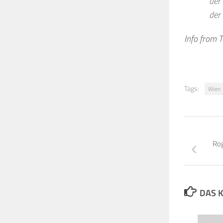
der
der
Info from 
Tags:
Wien
Rog
DAS K