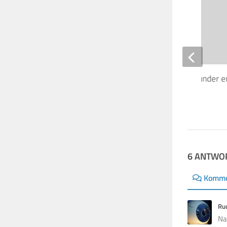
Delicate Sound Of Thunder e
Filmfestival in Wien
11. JUNI 2015
6 ANTWO
Komme
Ru
Na