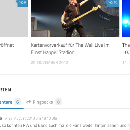
9
10
röffnet
Kartenvorverkauf für The Wall Live im
The
Ernst Happel Stadion
10.
20. NOVEMBER 2012
11. 
RTEN
ntare
6
Pingbacks
0
di
26. August 2013 um 18:10 Uhr
, so konnten RW und Band auch mal die Fans weiter hinten sehen und n