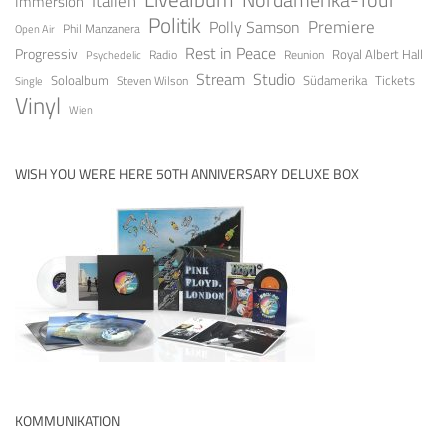
Italien
Immersion
Politik
Premiere
Polly Samson
Open Air
Phil Manzanera
Rest in Peace
Progressiv
Royal Albert Hall
Radio
Reunion
Psychedelic
Stream
Studio
Soloalbum
Tickets
Südamerika
Steven Wilson
Single
Vinyl
Wien
WISH YOU WERE HERE 50TH ANNIVERSARY DELUXE BOX
KOMMUNIKATION