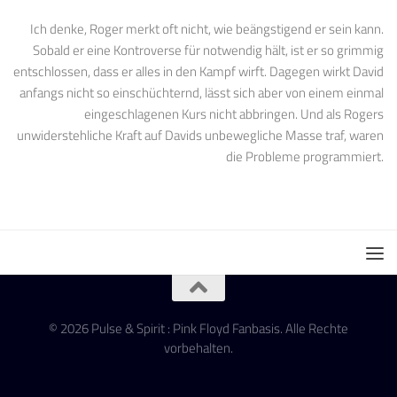
Ich denke, Roger merkt oft nicht, wie beängstigend er sein kann.
Sobald er eine Kontroverse für notwendig hält, ist er so grimmig
entschlossen, dass er alles in den Kampf wirft. Dagegen wirkt David
anfangs nicht so einschüchternd, lässt sich aber von einem einmal
eingeschlagenen Kurs nicht abbringen. Und als Rogers
unwiderstehliche Kraft auf Davids unbewegliche Masse traf, waren
die Probleme programmiert.
© 2026 Pulse & Spirit : Pink Floyd Fanbasis. Alle Rechte
vorbehalten.