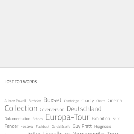
LOST FOR WORDS
Boxset
Cinema
Charity
Aubrey Powell
Birthday
Cambridge
Charts
Collection
Deutschland
Coverversion
Europa-Tour
Exhibition
Fans
Dokumentation
Echoes
Guy Pratt
Fender
Festival
Hipgnosis
Gerald Scarfe
Flashback
Livealbum
Nordamerika-Tour