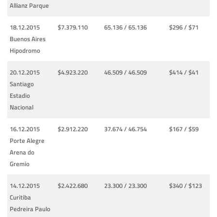
Allianz Parque
18.12.2015
$7.379.110
65.136 / 65.136
$296 / $71
Buenos Aires
Hipodromo
20.12.2015
$4.923.220
46.509 / 46.509
$414 / $41
Santiago
Estadio
Nacional
16.12.2015
$2.912.220
37.674 / 46.754
$167 / $59
Porte Alegre
Arena do
Gremio
14.12.2015
$2.422.680
23.300 / 23.300
$340 / $123
Curitiba
Pedreira Paulo