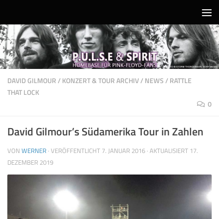
Unter dem Inhalt
DAVID GILMOUR
/
KONZERT & TOUR ARCHIV
/
NEWS
/
RATTLE
THAT LOCK
0
David Gilmour’s Südamerika Tour in Zahlen
VON
WERNER
· VERÖFFENTLICHT
7. JANUAR 2016
· AKTUALISIERT
17.
DEZEMBER 2019