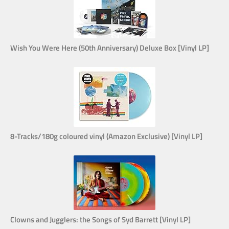
Wish You Were Here (50th Anniversary) Deluxe Box [Vinyl LP]
8-Tracks/180g coloured vinyl (Amazon Exclusive) [Vinyl LP]
Clowns and Jugglers: the Songs of Syd Barrett [Vinyl LP]