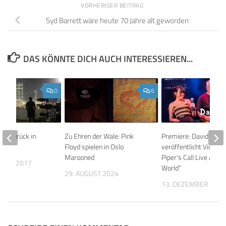
VORHERIGER BEITRAG
Syd Barrett wäre heute 70 Jahre alt geworden
DAS KÖNNTE DICH AUCH INTERESSIEREN...
0
6
our zurück in
Zu Ehren der Wale: Pink
Premiere: David Gilm
Floyd spielen in Oslo
veröffentlicht Video „
Marooned
Piper’s Call Live Arou
MBER 2017
World“
29. AUGUST 2024
13. DEZEMBER 202