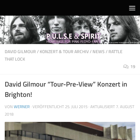
Unter dem Inhalt
DAVID GILMOUR
/
KONZERT & TOUR ARCHIV
/
NEWS
/
RATTLE
THAT LOCK
19
David Gilmour “Tour-Pre-View” Konzert in
Brighton!
VON
WERNER
· VERÖFFENTLICHT
25. JULI 2015
· AKTUALISIERT
7. AUGUST
2018