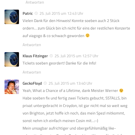
Antworten
Patric
25. Juli 2015 um 12:43 Uhr
Vielen Dank für den Hinweis! Konnte soeben auch 2 Stück
ordern… zum Glück bin ich nicht für eins der restlichen Konzerte
auf viagogo & co schwach geworden
Antworten
Klaus Fitzinger
25. Juli 2015 um 12:57 Uhr
Tickets soeben geordert! Danke für die Info!
Antworten
GeckoFloyd
25. Juli 2015 um 13:40 Uhr
Yeah, What a Chance of a Lifetime, dank Meister Werner
Habe soeben fix und fertig zwei Tickets gebucht, SSTALLS, bin
privat untergebracht in Croydon, ist gar nicht mal so weit weg
von Brighton, jetzt hoffe ich noch, das mein Spezl mitkommt,
sonst nehm ich einfach meinen Cosin mit…:-)
Mein unsagbar aufrichtiger und obergefühlsmäßig like-