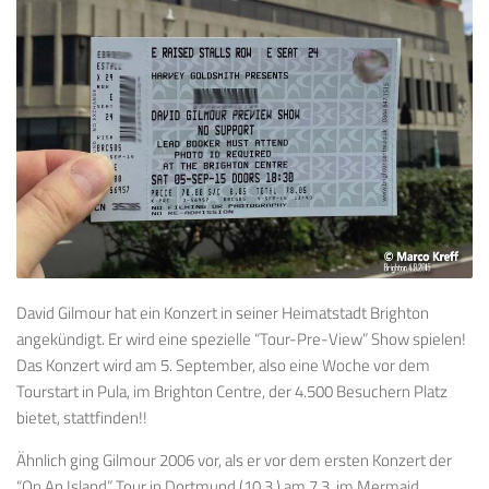
David Gilmour hat ein Konzert in seiner Heimatstadt Brighton
angekündigt. Er wird eine spezielle “Tour-Pre-View” Show spielen!
Das Konzert wird am 5. September, also eine Woche vor dem
Tourstart in Pula, im Brighton Centre, der 4.500 Besuchern Platz
bietet, stattfinden!!
Ähnlich ging Gilmour 2006 vor, als er vor dem ersten Konzert der
“On An Island” Tour in Dortmund (10.3.) am 7.3. im Mermaid