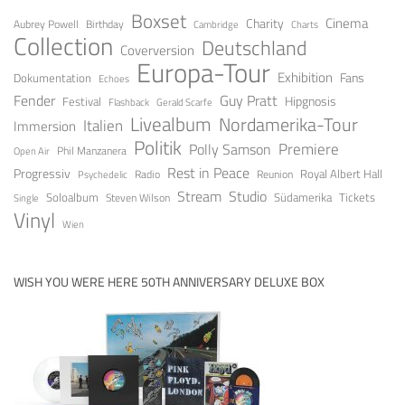
Boxset
Cinema
Charity
Aubrey Powell
Birthday
Cambridge
Charts
Collection
Deutschland
Coverversion
Europa-Tour
Exhibition
Fans
Dokumentation
Echoes
Guy Pratt
Fender
Festival
Hipgnosis
Gerald Scarfe
Flashback
Livealbum
Nordamerika-Tour
Italien
Immersion
Politik
Premiere
Polly Samson
Open Air
Phil Manzanera
Rest in Peace
Progressiv
Royal Albert Hall
Radio
Reunion
Psychedelic
Stream
Studio
Soloalbum
Tickets
Südamerika
Steven Wilson
Single
Vinyl
Wien
WISH YOU WERE HERE 50TH ANNIVERSARY DELUXE BOX