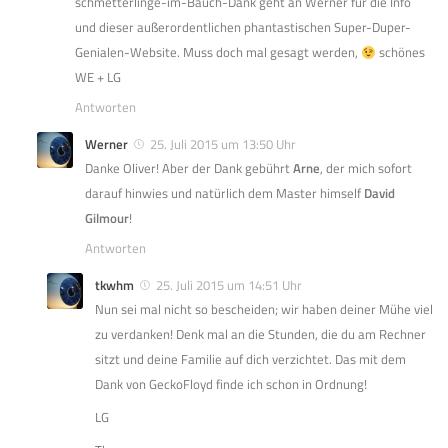
schmetterlinge-im-Bauch-Dank geht an Werner für die Info
und dieser außerordentlichen phantastischen Super-Duper-
Genialen-Website. Muss doch mal gesagt werden,
schönes
WE + LG
Antworten
Werner
25. Juli 2015 um 13:50 Uhr
Danke Oliver! Aber der Dank gebührt
Arne
, der mich sofort
darauf hinwies und natürlich dem Master himself
David
Gilmour
!
Antworten
tkwhm
25. Juli 2015 um 14:51 Uhr
Nun sei mal nicht so bescheiden; wir haben deiner Mühe viel
zu verdanken! Denk mal an die Stunden, die du am Rechner
sitzt und deine Familie auf dich verzichtet. Das mit dem
Dank von GeckoFloyd finde ich schon in Ordnung!
LG