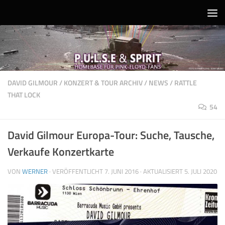
Unter dem Inhalt
DAVID GILMOUR
/
KONZERT & TOUR ARCHIV
/
NEWS
/
RATTLE
THAT LOCK
54
David Gilmour Europa-Tour: Suche, Tausche,
Verkaufe Konzertkarte
VON
WERNER
· VERÖFFENTLICHT
7. JUNI 2016
· AKTUALISIERT
5. JULI 2020