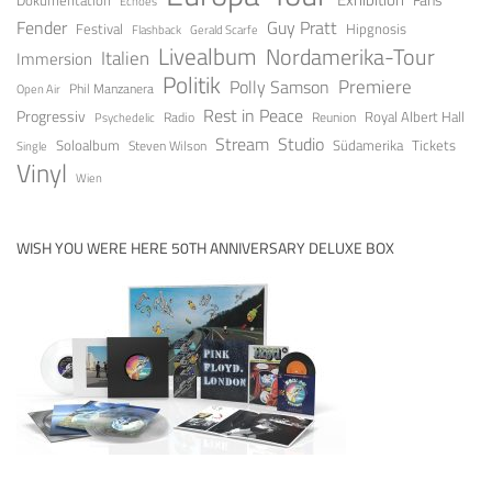
Echoes
Guy Pratt
Fender
Festival
Hipgnosis
Gerald Scarfe
Flashback
Livealbum
Nordamerika-Tour
Italien
Immersion
Politik
Premiere
Polly Samson
Open Air
Phil Manzanera
Rest in Peace
Progressiv
Royal Albert Hall
Radio
Reunion
Psychedelic
Stream
Studio
Soloalbum
Tickets
Südamerika
Steven Wilson
Single
Vinyl
Wien
WISH YOU WERE HERE 50TH ANNIVERSARY DELUXE BOX