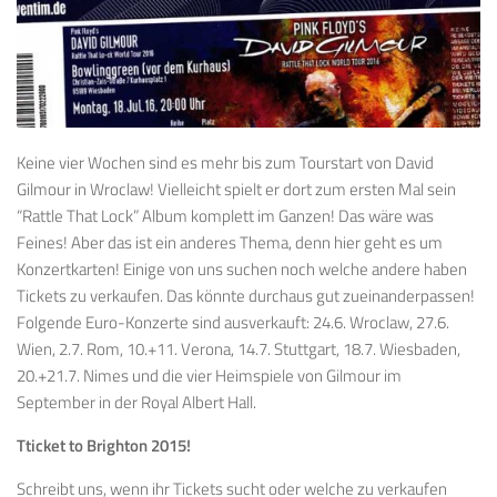
Keine vier Wochen sind es mehr bis zum Tourstart von David
Gilmour in Wroclaw! Vielleicht spielt er dort zum ersten Mal sein
“Rattle That Lock” Album komplett im Ganzen! Das wäre was
Feines! Aber das ist ein anderes Thema, denn hier geht es um
Konzertkarten! Einige von uns suchen noch welche andere haben
Tickets zu verkaufen. Das könnte durchaus gut zueinanderpassen!
Folgende Euro-Konzerte sind ausverkauft: 24.6. Wroclaw, 27.6.
Wien, 2.7. Rom, 10.+11. Verona, 14.7. Stuttgart, 18.7. Wiesbaden,
20.+21.7. Nimes und die vier Heimspiele von Gilmour im
September in der Royal Albert Hall.
Tticket to Brighton 2015!
Schreibt uns, wenn ihr Tickets sucht oder welche zu verkaufen