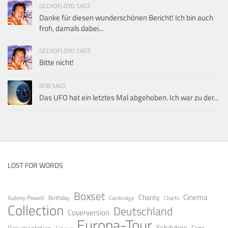
GECKOFLOYD SAGT:
Danke für diesen wunderschönen Bericht! Ich bin auch
froh, damals dabei...
GECKOFLOYD SAGT:
Bitte nicht!
ROB SAGT:
Das UFO hat ein letztes Mal abgehoben. Ich war zu der...
LOST FOR WORDS
Boxset
Cinema
Charity
Aubrey Powell
Birthday
Cambridge
Charts
Collection
Deutschland
Coverversion
Europa-Tour
Exhibition
Fans
Dokumentation