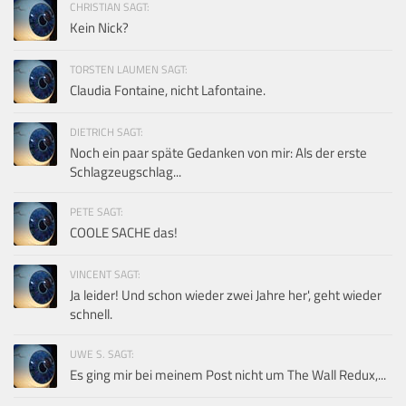
CHRISTIAN SAGT:
Kein Nick?
TORSTEN LAUMEN SAGT:
Claudia Fontaine, nicht Lafontaine.
DIETRICH SAGT:
Noch ein paar späte Gedanken von mir: Als der erste
Schlagzeugschlag...
PETE SAGT:
COOLE SACHE das!
VINCENT SAGT:
Ja leider! Und schon wieder zwei Jahre her', geht wieder
schnell.
UWE S. SAGT:
Es ging mir bei meinem Post nicht um The Wall Redux,...