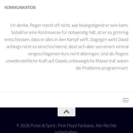
KOMMUNIKATION
Ich denke, Roger merkt oft nicht, wie beängstigend er sein kann.
Sobald er eine Kontroverse für notwendig hält, ist er so grimmig
entschlossen, dass er alles in den Kampf wirft. Dagegen wirkt David
anfangs nicht so einschüchternd, lässt sich aber von einem einmal
eingeschlagenen Kurs nicht abbringen. Und als Rogers
unwiderstehliche Kraft auf Davids unbewegliche Masse traf, waren
die Probleme programmiert.
© 2026 Pulse & Spirit : Pink Floyd Fanbasis. Alle Rechte
vorbehalten.