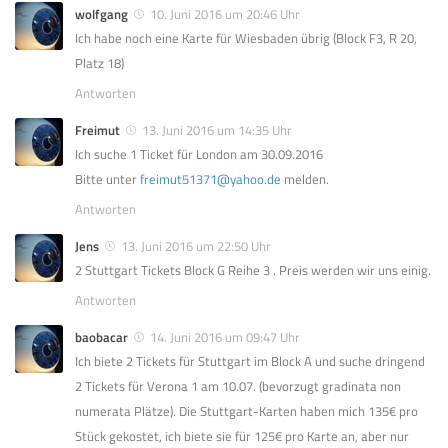
wolfgang
10. Juni 2016 um 20:46 Uhr
Ich habe noch eine Karte für Wiesbaden übrig (Block F3, R 20,
Platz 18)
Antworten
Freimut
13. Juni 2016 um 14:35 Uhr
Ich suche 1 Ticket für London am 30.09.2016
Bitte unter
freimut51371@yahoo.de
melden.
Antworten
Jens
13. Juni 2016 um 22:50 Uhr
2 Stuttgart Tickets Block G Reihe 3 . Preis werden wir uns einig.
Antworten
baobacar
14. Juni 2016 um 09:47 Uhr
Ich biete 2 Tickets für Stuttgart im Block A und suche dringend
2 Tickets für Verona 1 am 10.07. (bevorzugt gradinata non
numerata Plätze). Die Stuttgart-Karten haben mich 135€ pro
Stück gekostet, ich biete sie für 125€ pro Karte an, aber nur