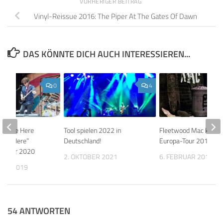
VORHERIGER BEITRAG
Vinyl-Reissue 2016: The Piper At The Gates Of Dawn
DAS KÖNNTE DICH AUCH INTERESSIEREN...
0
4
“We’re Here
Tool spielen 2022 in
Fleetwood Mac kündi
e’re Here”
Deutschland!
Europa-Tour 2013
y-Tour 2020
2. OKTOBER 2021
6. FEBRUAR 2013
BER 2019
54 ANTWORTEN