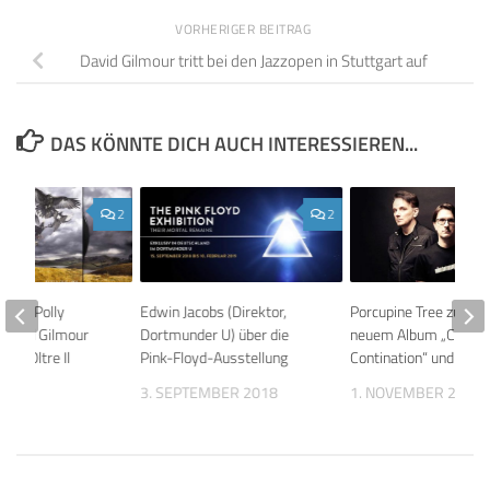
VORHERIGER BEITRAG
David Gilmour tritt bei den Jazzopen in Stuttgart auf
DAS KÖNNTE DICH AUCH INTERESSIEREN...
2
2
tion: Polly
Edwin Jacobs (Direktor,
Porcupine Tree zurück
David Gilmour
Dortmunder U) über die
neuem Album „Closur
om, Oltre Il
Pink-Floyd-Ausstellung
Contination“ und Tour
3. SEPTEMBER 2018
1. NOVEMBER 2021
016