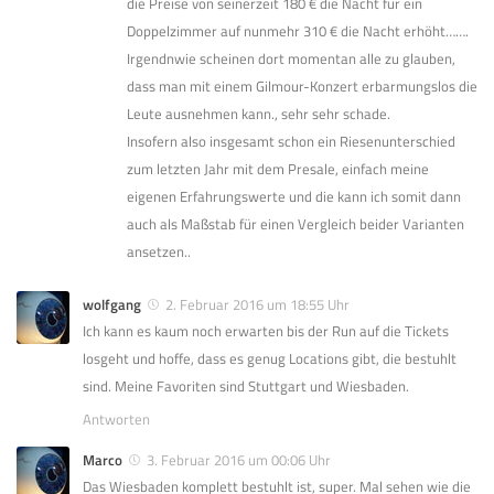
die Preise von seinerzeit 180 € die Nacht für ein
Doppelzimmer auf nunmehr 310 € die Nacht erhöht…….
Irgendnwie scheinen dort momentan alle zu glauben,
dass man mit einem Gilmour-Konzert erbarmungslos die
Leute ausnehmen kann., sehr sehr schade.
Insofern also insgesamt schon ein Riesenunterschied
zum letzten Jahr mit dem Presale, einfach meine
eigenen Erfahrungswerte und die kann ich somit dann
auch als Maßstab für einen Vergleich beider Varianten
ansetzen..
wolfgang
2. Februar 2016 um 18:55 Uhr
Ich kann es kaum noch erwarten bis der Run auf die Tickets
losgeht und hoffe, dass es genug Locations gibt, die bestuhlt
sind. Meine Favoriten sind Stuttgart und Wiesbaden.
Antworten
Marco
3. Februar 2016 um 00:06 Uhr
Das Wiesbaden komplett bestuhlt ist, super. Mal sehen wie die