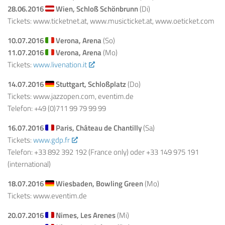
28.06.2016
Wien, Schloß Schönbrunn
(Di)
Tickets: www.ticketnet.at, www.musicticket.at, www.oeticket.com
10.07.2016
Verona, Arena
(So)
11.07.2016
Verona, Arena
(Mo)
Tickets:
www.livenation.it
14.07.2016
Stuttgart, Schloßplatz
(Do)
Tickets: www.jazzopen.com, eventim.de
Telefon: +49 (0)711 99 79 99 99
16.07.2016
Paris, Château de Chantilly
(Sa)
Tickets:
www.gdp.fr
Telefon: +33 892 392 192 (France only) oder +33 149 975 191
(international)
18.07.2016
Wiesbaden, Bowling Green
(Mo)
Tickets: www.eventim.de
20.07.2016
Nimes, Les Arenes
(Mi)