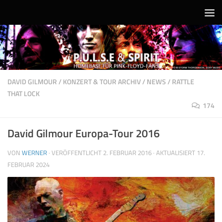
Unter dem Inhalt
DAVID GILMOUR
/
KONZERT & TOUR ARCHIV
/
NEWS
/
RATTLE
THAT LOCK
174
David Gilmour Europa-Tour 2016
VON
WERNER
· VERÖFFENTLICHT
2. FEBRUAR 2016
· AKTUALISIERT
17.
FEBRUAR 2024