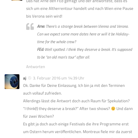
Das hat Arne den FEd gefragt und der antwortete, dass es
sich um eine Altherrentour handelt und nach Wien eine Pause
bis Verona sein wird!
Arne:
There’s a strange break between Vienna and Verona.
Can we expect some more dates here or will it be Holiday-
time for the whole crew?
FEd:
Well spotted. I think they deserve a break. It’s supposed
to be “an old man’s tour” after all.
Antworten
aj
3. Februar 2016 um 14:39 Uhr
Ok. Danke für Deine Einlassung. Ich bin ja mit den Terminen
auch vollauf zufrieden.
Allerdings lässt die Antwort doch auch Raum für Spekulation?
“I think(!) they deserve a break?” After two shows?
Und dann
für zwei Wochen?
Es gibt ja doch auch einige Festivals die ihre Programme erst
um Ostern herum veröffentlichen. Montreux fiele mir da zuerst