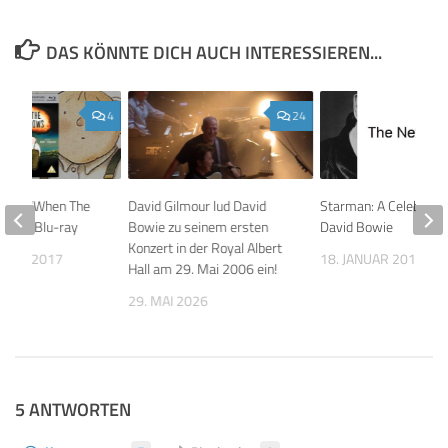
DAS KÖNNTE DICH AUCH INTERESSIEREN...
4
24
e von “When The
David Gilmour lud David
Starman: A Celebratio
” auf Blu-ray
Bowie zu seinem ersten
David Bowie
Konzert in der Royal Albert
MBER 2017
18. JANUAR 2016
Hall am 29. Mai 2006 ein!
29. MAI 2026
5 ANTWORTEN