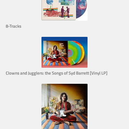
8-Tracks
Clowns and Jugglers: the Songs of Syd Barrett [Vinyl LP]