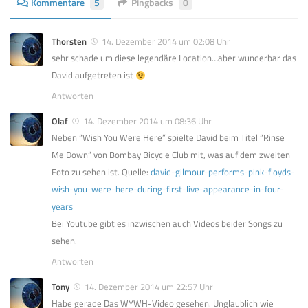
Kommentare
5
Pingbacks
0
Thorsten
14. Dezember 2014 um 02:08 Uhr
sehr schade um diese legendäre Location…aber wunderbar das
David aufgetreten ist
Antworten
Olaf
14. Dezember 2014 um 08:36 Uhr
Neben “Wish You Were Here” spielte David beim Titel “Rinse
Me Down” von Bombay Bicycle Club mit, was auf dem zweiten
Foto zu sehen ist. Quelle:
david-gilmour-performs-pink-floyds-
wish-you-were-here-during-first-live-appearance-in-four-
years
Bei Youtube gibt es inzwischen auch Videos beider Songs zu
sehen.
Antworten
Tony
14. Dezember 2014 um 22:57 Uhr
Habe gerade Das WYWH-Video gesehen. Unglaublich wie