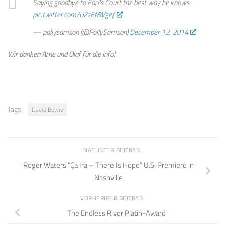
Saying goodbye to Earl's Court the best way he knows
pic.twitter.com/UZzEf8Vgef
— pollysamson (@PollySamson)
December 13, 2014
Wir danken Arne und Olaf für die Info!
Tags:
David Bowie
NÄCHSTER BEITRAG
Roger Waters “Ça Ira – There Is Hope” U.S. Premiere in
Nashville
VORHERIGER BEITRAG
The Endless River Platin-Award