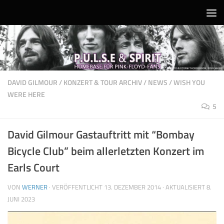
Unter dem Inhalt
DAVID GILMOUR
/
KONZERT & TOUR ARCHIV
/
NEWS
/
WISH YOU
WERE HERE
5
David Gilmour Gastauftritt mit “Bombay
Bicycle Club” beim allerletzten Konzert im
Earls Court
VON
WERNER
· VERÖFFENTLICHT
13. DEZEMBER 2014
· AKTUALISIERT
8.
JUNI 2023