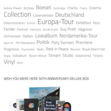
Boxset
Cinema
Charity
Aubrey Powell
Birthday
Cambridge
Charts
Collection
Deutschland
Coverversion
Europa-Tour
Exhibition
Fans
Dokumentation
Echoes
Fender
Guy Pratt
Festival
Hipgnosis
Gerald Scarfe
Flashback
Livealbum
Nordamerika-Tour
Italien
Immersion
Politik
Premiere
Polly Samson
Open Air
Phil Manzanera
Rest in Peace
Progressiv
Royal Albert Hall
Radio
Reunion
Psychedelic
Stream
Studio
Soloalbum
Tickets
Südamerika
Steven Wilson
Single
Vinyl
Wien
WISH YOU WERE HERE 50TH ANNIVERSARY DELUXE BOX