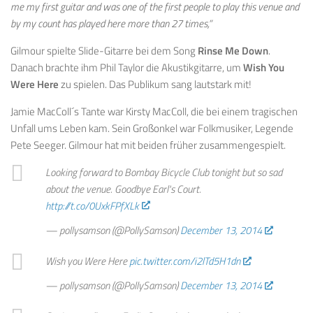
me my first guitar and was one of the first people to play this venue and
by my count has played here more than 27 times,”
Gilmour spielte Slide-Gitarre bei dem Song
Rinse Me Down
.
Danach brachte ihm Phil Taylor die Akustikgitarre, um
Wish You
Were Here
zu spielen. Das Publikum sang lautstark mit!
Jamie MacColl´s Tante war Kirsty MacColl, die bei einem tragischen
Unfall ums Leben kam. Sein Großonkel war Folkmusiker, Legende
Pete Seeger. Gilmour hat mit beiden früher zusammengespielt.
Looking forward to Bombay Bicycle Club tonight but so sad
about the venue. Goodbye Earl's Court.
http://t.co/0UxkFPfXLk
— pollysamson (@PollySamson)
December 13, 2014
Wish you Were Here
pic.twitter.com/i2lTd5H1dn
— pollysamson (@PollySamson)
December 13, 2014