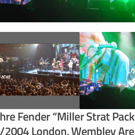
hre Fender “Miller Strat Pack
/2004 London, Wembley Ar