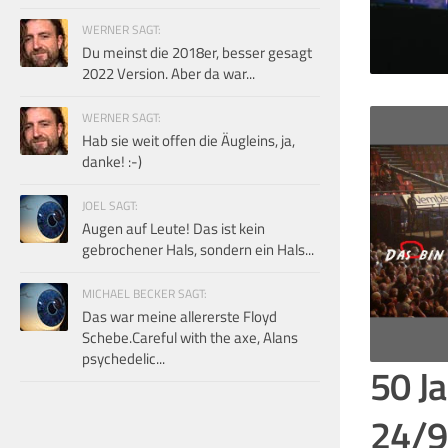
WERNER SAGT:
Du meinst die 2018er, besser gesagt
2022 Version. Aber da war...
WERNER SAGT:
Hab sie weit offen die Äugleins, ja,
danke! :-)
JOEL SAGT:
Augen auf Leute! Das ist kein
gebrochener Hals, sondern ein Hals...
MICHAEL BECKER SAGT:
Das war meine allererste Floyd
Schebe.Careful with the axe, Alans
psychedelic...
50 Ja
24/9