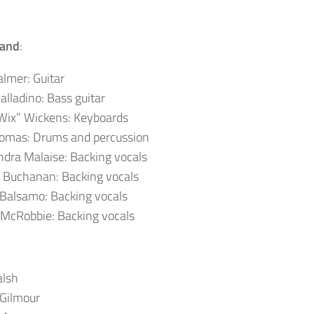
band
:
almer: Guitar
alladino: Bass guitar
Wix” Wickens: Keyboards
homas: Drums and percussion
dra Malaise: Backing vocals
 Buchanan: Backing vocals
Balsamo: Backing vocals
McRobbie: Backing vocals
alsh
 Gilmour