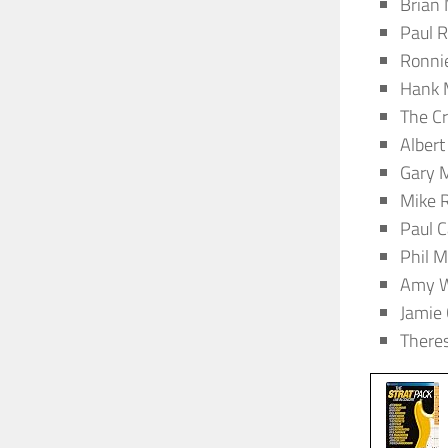
Brian
Paul 
Ronni
Hank 
The Cr
Albert
Gary 
Mike 
Paul C
Phil 
Amy W
Jamie
There