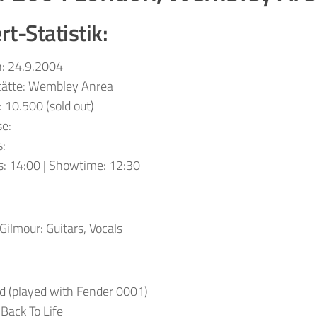
t-Statistik:
n: 24.9.2004
tätte: Wembley Anrea
: 10.500 (sold out)
e:
s:
s: 14:00 | Showtime: 12:30
Gilmour: Guitars, Vocals
 (played with Fender 0001)
Back To Life