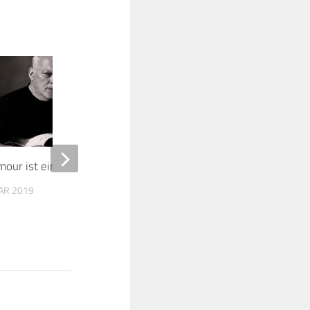
1
mour ist einer der Guten!
Neil Young – Bridge School Bene
Roger Waters 23.10.2016
AR 2019
Mountain View Shoreline
Amphitheater
23. OKTOBER 2025