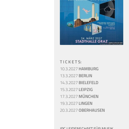
T I C K E T S:
10.3.2027
HAMBURG
13.3.2027
BERLIN
14.3.2027
BIELEFELD
15.3.2027
LEIPZIG
17.3.2027
MÜNCHEN
19.3.2027
LINGEN
20.3.2027
OBERHAUSEN
JPC LEIDENSCHAFT FÜR MUSIK