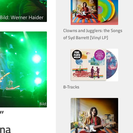
Clowns and Jugglers: the Songs
of Syd Barrett [Vinyl LP]
8-Tracks
”
ena