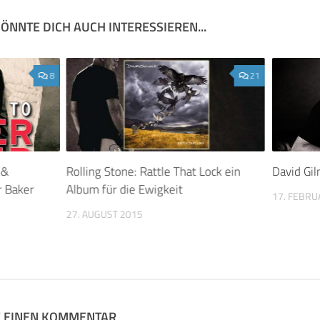
ÖNNTE DICH AUCH INTERESSIEREN...
8
21
 &
Rolling Stone: Rattle That Lock ein
David Gil
r Baker
Album für die Ewigkeit
17. FEBRU
27. AUGUST 2015
E EINEN KOMMENTAR