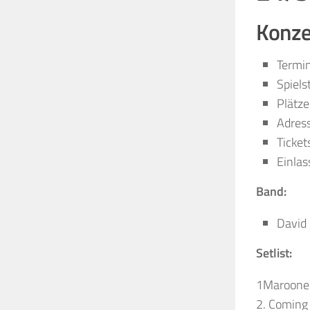
Konzer
Termi
Spiels
Plätze
Adress
Ticket
Einlas
Band:
David 
Setlist:
1Marooned
2. Coming 