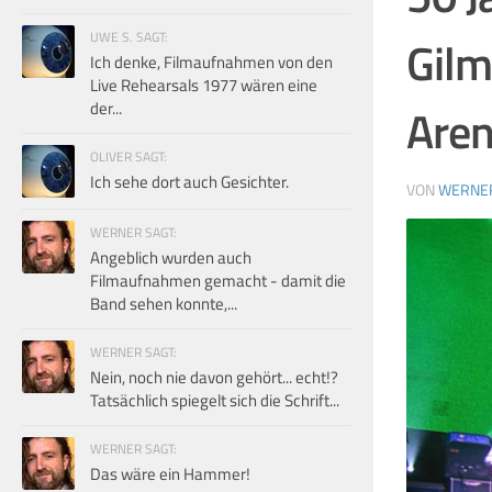
UWE S. SAGT:
Gilm
Ich denke, Filmaufnahmen von den
Live Rehearsals 1977 wären eine
der...
Are
OLIVER SAGT:
Ich sehe dort auch Gesichter.
VON
WERNE
WERNER SAGT:
Angeblich wurden auch
Filmaufnahmen gemacht - damit die
Band sehen konnte,...
WERNER SAGT:
Nein, noch nie davon gehört... echt!?
Tatsächlich spiegelt sich die Schrift...
WERNER SAGT:
Das wäre ein Hammer!