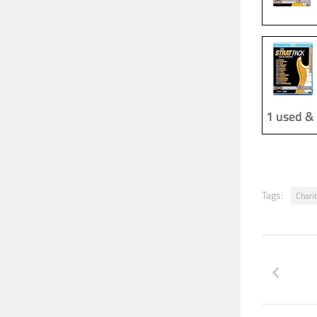
1 used &
Tags:
Chari