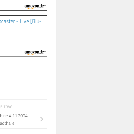
caster - Live [Blu-
BEITRAG
hine 4.11.2004
adthalle