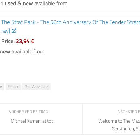
1 used & new
available from
The Strat Pack - The 50th Anniversary Of The Fender Strato
ray]
Price:
23,94 €
 new
available from
ty
Fender
Phil Manzanera
VORHERIGER BEITRAG
NÄCHSTER 
Michael Kamen ist tot
Welcome to The Mac
Gersthofen, St