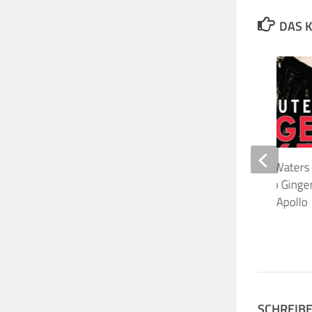
DAS K
Eric Clapton, Roger Waters
Friends: A Tribute To Ginge
17.2.2020 London, Apollo
16. FEBRUAR 2025
SCHREIB