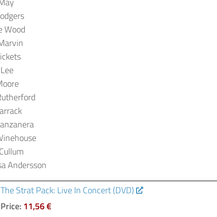
 May
Rodgers
e Wood
Marvin
ickets
 Lee
Moore
Rutherford
arrack
Manzanera
inehouse
 Cullum
sa Andersson
The Strat Pack: Live In Concert (DVD)
Price:
11,56 €