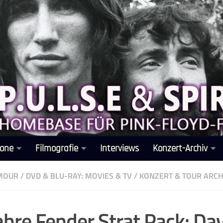
one
Filmografie
Interviews
Konzert-Archiv
LMOUR
/
DVD & BLU-RAY: MOVIES & TV
/
KONZERT & TOUR ARCH
ahre Fender Strat Pack: Da