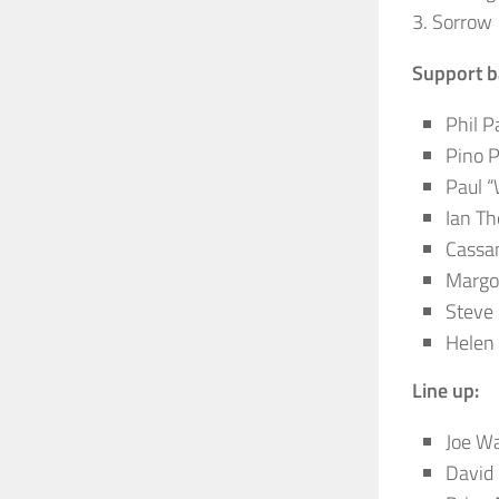
3. Sorrow
Support 
Phil P
Pino P
Paul “
Ian T
Cassan
Margo
Steve 
Helen 
Line up:
Joe W
David