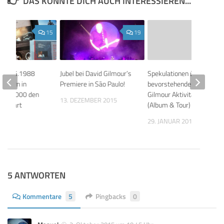
DAS KÖNNTE DICH AUCH INTERESSIEREN...
15
19
k: 10.6.1988
Jubel bei David Gilmour’s
Spekulationen über
 feiern in
Premiere in São Paulo!
bevorstehende David
or 50.000 den
Gilmour Aktivitäten
13. DEZEMBER 2015
ourstart
(Album & Tour)
2026
29. JANUAR 2015
5 ANTWORTEN
Kommentare
5
Pingbacks
0