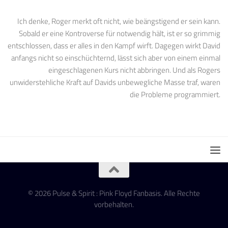
Ich denke, Roger merkt oft nicht, wie beängstigend er sein kann.
Sobald er eine Kontroverse für notwendig hält, ist er so grimmig
entschlossen, dass er alles in den Kampf wirft. Dagegen wirkt David
anfangs nicht so einschüchternd, lässt sich aber von einem einmal
eingeschlagenen Kurs nicht abbringen. Und als Rogers
unwiderstehliche Kraft auf Davids unbewegliche Masse traf, waren
die Probleme programmiert.
© 2026 Pulse & Spirit : Pink Floyd Fanbasis. Alle Rechte
vorbehalten.