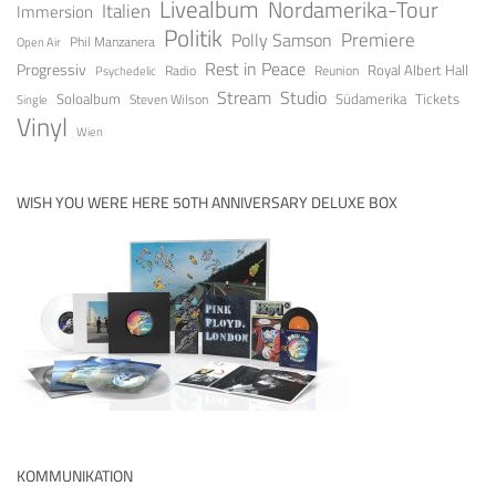
Livealbum
Nordamerika-Tour
Italien
Immersion
Politik
Premiere
Polly Samson
Open Air
Phil Manzanera
Rest in Peace
Progressiv
Royal Albert Hall
Radio
Reunion
Psychedelic
Stream
Studio
Soloalbum
Tickets
Südamerika
Steven Wilson
Single
Vinyl
Wien
WISH YOU WERE HERE 50TH ANNIVERSARY DELUXE BOX
KOMMUNIKATION