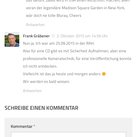
das Gefühl, David wird in USA einen Mitschnitt machen, allen
voran der legendäre Madison Square Garden in New York,
wär doch ne tolle Bluray, Cheers
Antworten
Frank Gräbener
2. Oktober 2015 um 14:56 Uhr
Nun ja. Ich war am 25.09.2015 in der RAH.
Also für eine CD gibt es mit Sicherheit Aufnahmen, aber eine
professionelle Kameratechnik, für eine Veröffentlichung konnte
ich nicht entdecken.
Vielleicht ist das ja heute und morgen anders
Wir werden es bald wissen.
Antworten
SCHREIBE EINEN KOMMENTAR
Kommentar
*