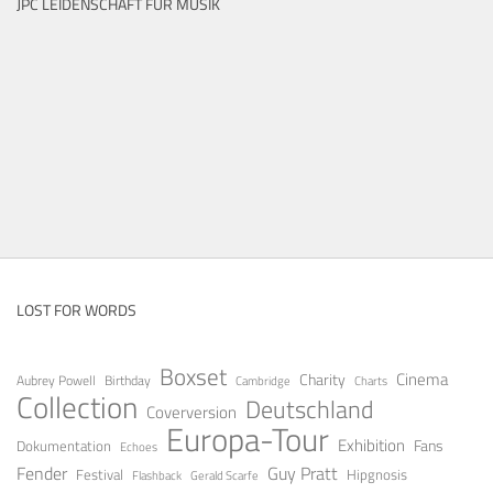
JPC LEIDENSCHAFT FÜR MUSIK
LOST FOR WORDS
Boxset
Cinema
Charity
Aubrey Powell
Birthday
Cambridge
Charts
Collection
Deutschland
Coverversion
Europa-Tour
Exhibition
Fans
Dokumentation
Echoes
Guy Pratt
Fender
Festival
Hipgnosis
Gerald Scarfe
Flashback