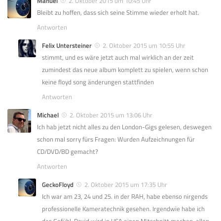
Manuel
2. Oktober 2015 um 10:45 Uhr
Bleibt zu hoffen, dass sich seine Stimme wieder erholt hat.
Antworten
Felix Untersteiner
2. Oktober 2015 um 10:55 Uhr
stimmt, und es wäre jetzt auch mal wirklich an der zeit
zumindest das neue album komplett zu spielen, wenn schon
keine floyd song änderungen stattfinden
Antworten
Michael
2. Oktober 2015 um 13:06 Uhr
Ich hab jetzt nicht alles zu den London-Gigs gelesen, deswegen
schon mal sorry fürs Fragen: Wurden Aufzeichnungen für
CD/DVD/BD gemacht?
Antworten
GeckoFloyd
2. Oktober 2015 um 17:35 Uhr
Ich war am 23, 24 und 25. in der RAH, habe ebenso nirgends
professionelle Kameratechnik gesehen. Irgendwie habe ich