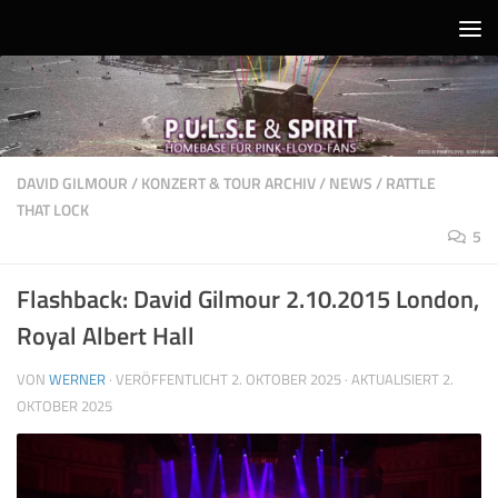
Unter dem Inhalt
DAVID GILMOUR
/
KONZERT & TOUR ARCHIV
/
NEWS
/
RATTLE
THAT LOCK
5
Flashback: David Gilmour 2.10.2015 London,
Royal Albert Hall
VON
WERNER
· VERÖFFENTLICHT
2. OKTOBER 2025
· AKTUALISIERT
2.
OKTOBER 2025