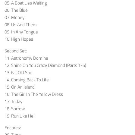
05. A Boat Lies Waiting
06. The Blue
07. Money
08. Us And Them
09. In Any Tongue
10. High Hopes
Second Set:
11. Astronomy Domine
12. Shine On You Crazy Diamond (Parts 1-5)
13. Fat Old Sun
14. Coming Back To Life
15. On An Island
16. The Girl In The Yellow Dress
17. Today
18. Sorrow
19. Run Like Hell
Encores:
20. Time